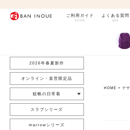
ご利用ガイド
よくある質問
GUIDE
Q&A
カテゴリ一覧
2026年春夏新作
オンライン・直営限定品
HOME
デ
蚊帳の日常着
└ インナー
└ トップス
└ ワンピース
└ パンツ
└ スカート
└ 羽織りもの
└ キッズ・ベビー
スラブシリーズ
marrowシリーズ