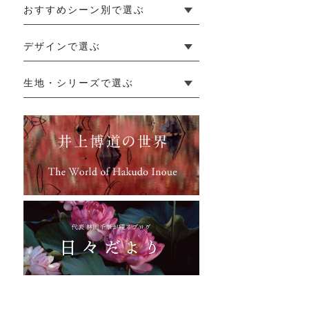
おすすめシーン別で選ぶ
└ 新生活
└ 和装
└ 旅行
└ 快眠
└ お祝い
デザインで選ぶ
└ ゆったりデザイン
└ 小柄さんにおすすめデザイン
└ 袖付きデザイン
└ メンズ・ユニセックスデザイン
└ 暮らしの黒色特集
生地・シリーズで選ぶ
└ 手紬手織り麻
└ 先染め麻
└ からみ織
└ グレーズリネン
└ 綿麻帆布
└ リネンツイード
└ リネンハンプ
└ ざっくり麻
└ オーガニックの蚊帳
└ かやキノミシリーズ
└ ふちどりシリーズ
└ 花紋シリーズ
└ 小紋シリーズ
└ 華わびシリーズ
└ 波ステッチシリーズ
└ あゆみ鹿シリーズ
└ 森の鹿シリーズ
└ まほろばシリーズ
└ 刺し子渦シリーズ
└ 革の水玉シリーズ
└ 新ビオシリーズ