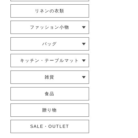
リネンの衣類
ファッション小物
└ ショール・ストール
└ マスク
└ 靴下・アームカバー
バッグ
└ ポシェット・ショルダーバッグ
└ トートバッグ
└ 巾着バッグ
キッチン・テーブルマット
└ 蚊帳のふきん
└ かっぽう着・エプロン
└ その他キッチン小物
└ コースター
└ ランチョンマット・プレースマ
└ テーブルランナー・テーブルセ
雑貨
ット
ンター
└ その他小物
└ タオル・ハンカチ
└ ポーチ
└ インテリア
食品
贈り物
SALE・OUTLET