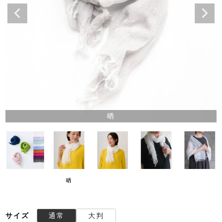
晒
晒
サイズ
通常
大判