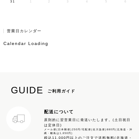
31
1
2
3
4
5
6
営業日カレンダー
Calendar Loading
GUIDE
ご利用ガイド
配送について
原則的に翌営業日に発送いたします。(土日祝日
は定休日)
メール便(日本郵便)250円/宅配便(佐川急便)880円(北海道・沖
縄・離島は1,650円)
税込11,000円以上のご注文で送料無料(北海道・