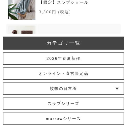
【限定】スラブショール
3,300円
(税込)
かやキノミショール
カテゴリ一覧
2,750円
(税込)
2026年春夏新作
かやふちどりショール
オンライン・直営限定品
3,300円
(税込)
蚊帳の日常着
【旧色】かやリバーシブルショール
└ インナー
└ トップス
└ ワンピース
└ パンツ
└ スカート
└ 羽織りもの
└ キッズ・ベビー
スラブシリーズ
（竹/香色）
2,970円
(税込)
marrowシリーズ