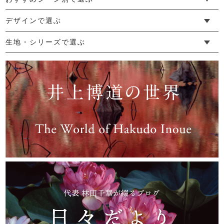
└ 新生活
└ 和装
└ 旅行
└ 快眠
└ お祝い
デザインで選ぶ
└ ゆったりデザイン
└ 小柄さんにおすすめデザイン
└ 袖付きデザイン
└ メンズ・ユニセックスデザイン
└ 暮らしの黒色特集
生地・シリーズで選ぶ
└ 手紬手織り麻
└ 先染め麻
└ からみ織
└ グレーズリネン
└ 綿麻帆布
└ リネンツイード
└ リネンハンプ
└ ざっくり麻
└ オーガニックの蚊帳
└ かやキノミシリーズ
└ ふちどりシリーズ
└ 花紋シリーズ
└ 小紋シリーズ
└ 華わびシリーズ
└ 波ステッチシリーズ
└ あゆみ鹿シリーズ
└ 森の鹿シリーズ
└ まほろばシリーズ
└ 刺し子渦シリーズ
└ 革の水玉シリーズ
└ 新ビオシリーズ