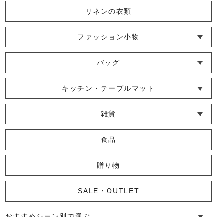
リネンの衣類
かやマルチボーダーショール
3,080円
(税込)
ファッション小物
└ ショール・ストール
└ マスク
└ 靴下・アームカバー
バッグ
marrowショール
└ ポシェット・ショルダーバッグ
└ トートバッグ
└ 巾着バッグ
キッチン・テーブルマット
8,250円
(税込)
└ 蚊帳のふきん
└ かっぽう着・エプロン
└ その他キッチン小物
└ コースター
└ ランチョンマット・プレースマット
└ テーブルランナー・テーブルセンター
雑貨
かやキノミ大判ショール
└ その他小物
└ タオル・ハンカチ
└ ポーチ
└ インテリア
食品
5,500円
(税込)
贈り物
かやマルチボーダー大判ショール
SALE・OUTLET
6,050円
(税込)
おすすめシーン別で選ぶ