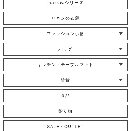
marrowシリーズ
リネンの衣類
古代米 黒もち米
540円
(税込)
ファッション小物
└ ショール・ストール
└ マスク
└ 靴下・アームカバー
バッグ
└ ポシェット・ショルダーバッグ
└ トートバッグ
└ 巾着バッグ
かや裂き織ショルダーバッグ
キッチン・テーブルマット
14,300円
(税込)
└ 蚊帳のふきん
└ かっぽう着・エプロン
└ その他キッチン小物
└ コースター
└ ランチョンマット・プレースマット
└ テーブルランナー・テーブルセンター
雑貨
└ その他小物
└ タオル・ハンカチ
└ ポーチ
└ インテリア
食品
小紋丸巾着ポシェット
贈り物
4,950円
(税込)
SALE・OUTLET