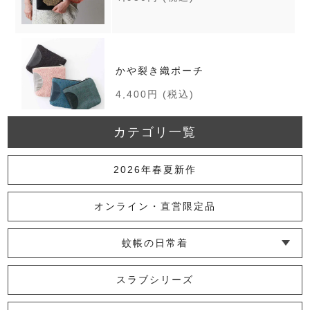
かや裂き織ポーチ
4,400円
(税込)
カテゴリ一覧
【リニューアル】marrowコート
2026年春夏新作
39,600円
(税込)
オンライン・直営限定品
蚊帳の日常着
かやキッチンアームカバー
└ インナー
└ トップス
└ ワンピース
└ パンツ
└ スカート
└ 羽織りもの
└ キッズ・ベビー
スラブシリーズ
2,530円
(税込)