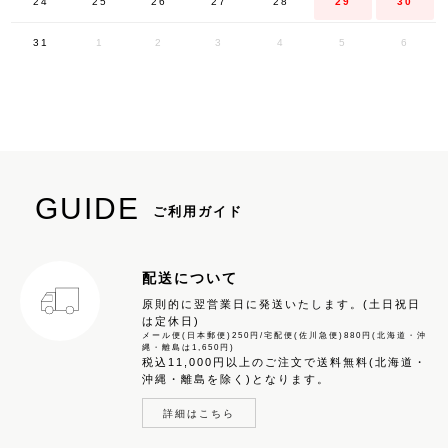
24
25
26
27
28
29
30
31
1
2
3
4
5
6
GUIDE
ご利用ガイド
配送について
原則的に翌営業日に発送いたします。(土日祝日
は定休日)
メール便(日本郵便)250円/宅配便(佐川急便)880円(北海道・沖
縄・離島は1,650円)
税込11,000円以上のご注文で送料無料(北海道・
沖縄・離島を除く)となります。
詳細はこちら