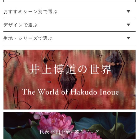
おすすめシーン別で選ぶ
かや洗える座布団【受注生産】
└ 新生活
└ 和装
└ 旅行
└ 快眠
└ お祝い
デザインで選ぶ
2,750円
(税込)
└ ゆったりデザイン
└ 小柄さんにおすすめデザイン
└ 袖付きデザイン
└ メンズ・ユニセックスデザイン
└ 暮らしの黒色特集
生地・シリーズで選ぶ
└ 手紬手織り麻
└ 先染め麻
└ からみ織
└ グレーズリネン
└ 綿麻帆布
└ リネンツイード
└ リネンハンプ
└ ざっくり麻
└ オーガニックの蚊帳
└ かやキノミシリーズ
└ ふちどりシリーズ
└ 花紋シリーズ
└ 小紋シリーズ
└ 華わびシリーズ
└ 波ステッチシリーズ
└ あゆみ鹿シリーズ
└ 森の鹿シリーズ
└ まほろばシリーズ
└ 刺し子渦シリーズ
└ 革の水玉シリーズ
└ 新ビオシリーズ
リネンカバーソックス
1,540円
(税込)