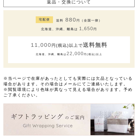
返品・交換について
880
宅配便
送料
円（全国一律）
1,650
北海道、沖縄、離島は
円
11,000
送料無料
円(税込)以上で
22,000
北海道、沖縄、離島は
円(税込)以上
※当ページで在庫があったとしても実際には欠品となっている
場合があります。その場合はメールにてご連絡いたします。
※閲覧環境により色味が異なって見える場合があります。予め
ご了承ください。