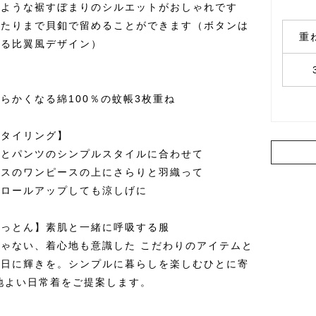
のような裾すぼまりのシルエットがおしゃれです
あたりまで貝釦で留めることができます（ボタンは
重
れる比翼風デザイン）
らかくなる綿100％の蚊帳3枚重ね
スタイリング】
ーとパンツのシンプルスタイルに合わせて
グスのワンピースの上にさらりと羽織って
をロールアップしても涼しげに
こっとん】素肌と一緒に呼吸する服
ゃない、着心地も意識した こだわりのアイテムと
毎日に輝きを。シンプルに暮らしを楽しむひとに寄
地よい日常着をご提案します。