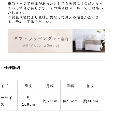
※当ページで在庫があったとしても実際には欠品となっ
ている場合があります。その場合はメールにてご連絡い
たします。
※閲覧環境により色味が異なって見える場合がありま
す。予めご了承ください。
銀ねず
・仕様詳細
サイズ
身丈
身幅
肩幅
袖丈
リーサイ
約
約57cm
約56cm
約46cm
ズ
108cm