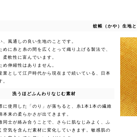
蚊帳（かや）生地と
い、風通しの良い生地のことです。
ために糸と糸の間を広くとって織り上げる製法で、
、柔軟性に富んでいます。
ため伸縮性はありません。
産業として江戸時代から現在まで続いている、日本
す。
洗うほどふんわりなじむ素材
際に使用した「のり」が落ちると、糸1本1本の繊維
綿本来の柔らかさが出てきます。
維同士が絡み合うことで、さらに肌なじみよく、ふ
く空気を含んだ素材に変化していきます。敏感肌の