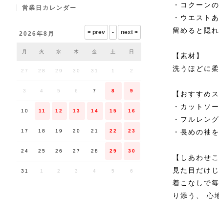
・コクーン
営業日カレンダー
・ウエスト
留めると隠
2026年8月
月
火
水
木
金
土
日
【素材】
洗うほどに柔
27
28
29
30
31
1
2
3
4
5
6
7
8
9
【おすすめ
・カットソ
10
11
12
13
14
15
16
・フルレン
・長めの袖
17
18
19
20
21
22
23
24
25
26
27
28
29
30
【しあわせ
見た目だけじ
31
1
2
3
4
5
6
着こなしで
り添う、 心