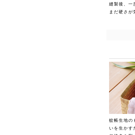
縫製後、一
まだ硬さが
蚊帳生地の
いを生かす