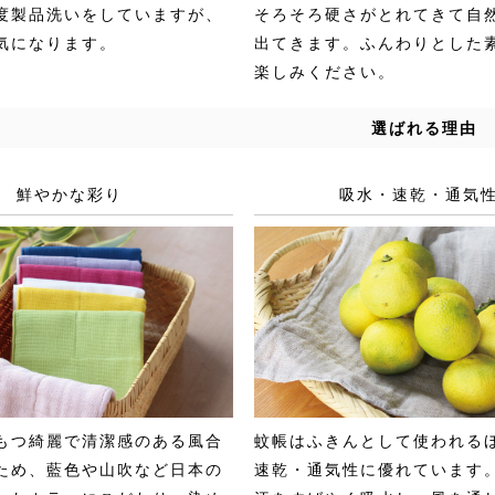
度製品洗いをしていますが、
そろそろ硬さがとれてきて自
気になります。
出てきます。ふんわりとした
楽しみください。
選ばれる理由
鮮やかな彩り
吸水・速乾・通気
もつ綺麗で清潔感のある風合
蚊帳はふきんとして使われる
ため、藍色や山吹など日本の
速乾・通気性に優れています