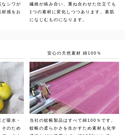
然なシワが
繊維が絡み合い、重ね合わせた仕立ても
素材感をお
1つの素材に変化しつつあります。素肌
になじむものになります。
性
安心の天然素材 綿100％
ほど吸水・
当社の蚊帳製品はすべて綿100％です。
。そのため
蚊帳の柔らかさを生かすため素材も化学