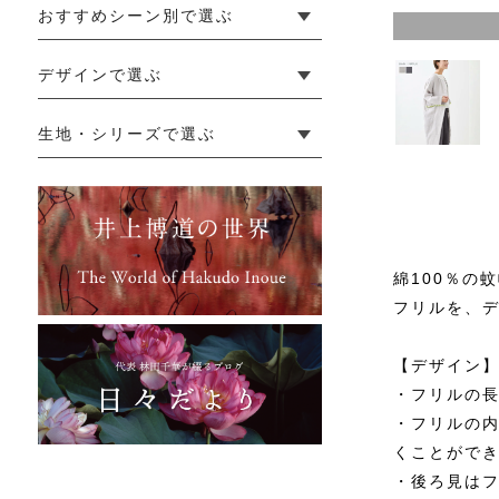
おすすめシーン別で選ぶ
銀ねず
└ 新生活
└ 和装
└ 旅行
└ 快眠
└ お祝い
デザインで選ぶ
└ ゆったりデザイン
└ 小柄さんにおすすめデザイン
└ 袖付きデザイン
└ メンズ・ユニセックスデザイン
└ 暮らしの黒色特集
生地・シリーズで選ぶ
└ 手紬手織り麻
└ 先染め麻
└ からみ織
└ グレーズリネン
└ 綿麻帆布
└ リネンツイード
└ リネンハンプ
└ ざっくり麻
└ オーガニックの蚊帳
└ かやキノミシリーズ
└ ふちどりシリーズ
└ 花紋シリーズ
└ 小紋シリーズ
└ 華わびシリーズ
└ 波ステッチシリーズ
└ あゆみ鹿シリーズ
└ 森の鹿シリーズ
└ まほろばシリーズ
└ 刺し子渦シリーズ
└ 革の水玉シリーズ
└ 新ビオシリーズ
綿100％の
フリルを、
【デザイン
・フリルの
・フリルの内
くことがで
・後ろ見は