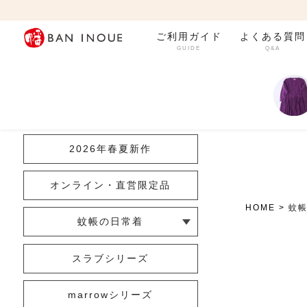
ご利用ガイド
よくある質問
GUIDE
Q&A
カテゴリ一覧
2026年春夏新作
オンライン・直営限定品
HOME
蚊
蚊帳の日常着
└ インナー
└ トップス
└ ワンピース
└ パンツ
└ スカート
└ 羽織りもの
└ キッズ・ベビー
スラブシリーズ
marrowシリーズ