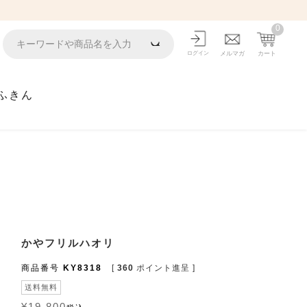
0
ログイン
メルマガ
カート
ふきん
かやフリルハオリ
商品番号
KY8318
[
360
ポイント進呈 ]
送料無料