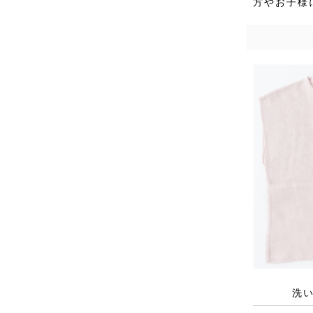
方やお子様
洗