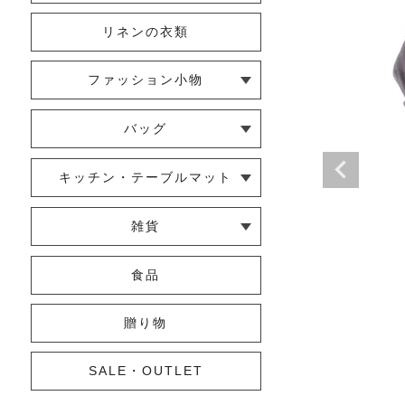
リネンの衣類
ファッション小物
└ ショール・ストール
└ マスク
└ 靴下・アームカバー
バッグ
└ ポシェット・ショルダーバッグ
└ トートバッグ
└ 巾着バッグ
キッチン・テーブルマット
└ 蚊帳のふきん
└ かっぽう着・エプロン
└ その他キッチン小物
└ コースター
└ ランチョンマット・プレースマ
└ テーブルランナー・テーブルセ
雑貨
ット
ンター
└ その他小物
└ タオル・ハンカチ
└ ポーチ
└ インテリア
食品
贈り物
SALE・OUTLET