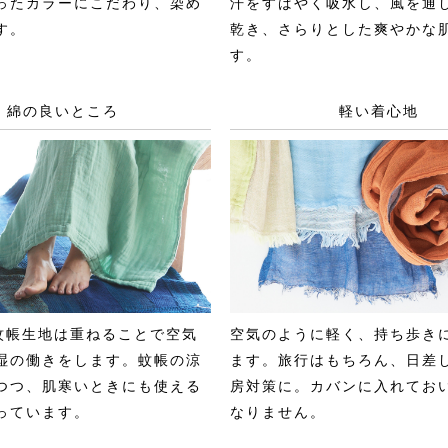
ったカラーにこだわり、染め
汗をすばやく吸水し、風を通
す。
乾き、さらりとした爽やかな
す。
綿の良いところ
軽い着心地
の蚊帳生地は重ねることで空気
空気のように軽く、持ち歩き
湿の働きをします。蚊帳の涼
ます。旅行はもちろん、日差
つつ、肌寒いときにも使える
房対策に。カバンに入れてお
っています。
なりません。