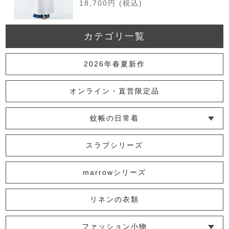
18,700円
(税込)
カテゴリ一覧
かやラグランスリーブドレス
2026年春夏新作
16,500円
(税込)
オンライン・直営限定品
蚊帳の日常着
かやプルオーバー
└ インナー
└ トップス
└ ワンピース
└ パンツ
└ スカート
└ 羽織りもの
└ キッズ・ベビー
11,000円
(税込)
スラブシリーズ
marrowシリーズ
スラブウエストタックワンピース
リネンの衣類
18,700円
(税込)
ファッション小物