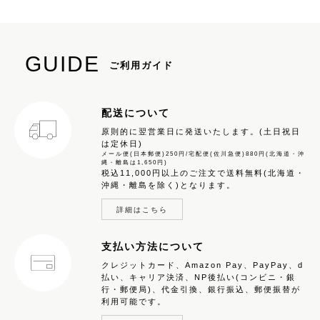
GUIDE
ご利用ガイド
配送について
原則的に翌営業日に発送いたします。(土日祝日
は定休日)
メール便(日本郵便)250円/宅配便(佐川急便)880円(北海道・沖
縄・離島は1,650円)
税込11,000円以上のご注文で送料無料(北海道・
沖縄・離島を除く)となります。
詳細はこちら
支払い方法について
クレジットカード、Amazon Pay、PayPay、d
払い、キャリア決済、NP後払い(コンビニ・銀
行・郵便局)、代金引換、銀行振込、郵便振替が
利用可能です。