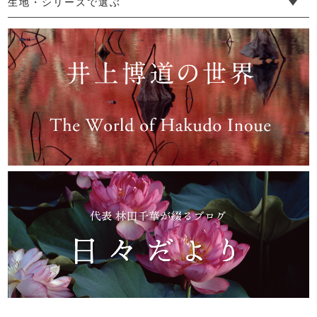
生地・シリーズで選ぶ
【限定】かやプルオーバー(短丈)
└ 手紬手織り麻
└ 先染め麻
└ からみ織
└ グレーズリネン
└ 綿麻帆布
└ リネンツイード
└ リネンハンプ
└ ざっくり麻
└ オーガニックの蚊帳
└ かやキノミシリーズ
└ ふちどりシリーズ
└ 花紋シリーズ
└ 小紋シリーズ
└ 華わびシリーズ
└ 波ステッチシリーズ
└ あゆみ鹿シリーズ
└ 森の鹿シリーズ
└ まほろばシリーズ
└ 刺し子渦シリーズ
└ 革の水玉シリーズ
└ 新ビオシリーズ
11,000円
(税込)