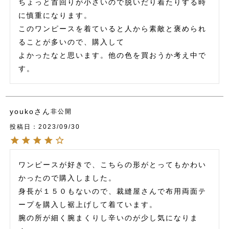
ちょっと首回りが小さいので脱いだり着たりする時
に慎重になります。

このワンピースを着ていると人から素敵と褒められ
ることが多いので、購入して

よかったなと思います。他の色を買おうか考え中で
す。
youko
非公開
投稿日
2023/09/30
ワンピースが好きで、こちらの形がとってもかわい
かったので購入しました。

身長が１５０もないので、裁縫屋さんで布用両面テ
ープを購入し裾上げして着ています。

腕の所が細く腕まくりし辛いのが少し気になりま