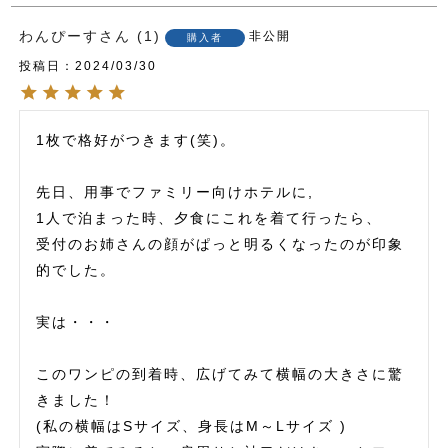
わんぴーす
1
非公開
購入者
投稿日
2024/03/30
1枚で格好がつきます(笑)。

先日、用事でファミリー向けホテルに,

1人で泊まった時、夕食にこれを着て行ったら、

受付のお姉さんの顔がぱっと明るくなったのが印象
的でした。

実は・・・

このワンピの到着時、広げてみて横幅の大きさに驚
きました！

(私の横幅はSサイズ、身長はM～Lサイズ )
