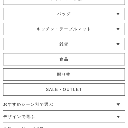
└ ショール・ストール
└ マスク
└ 靴下・アームカバー
バッグ
かやロングスカート
└ ポシェット・ショルダーバッグ
└ トートバッグ
└ 巾着バッグ
キッチン・テーブルマット
11,000円
(税込)
└ 蚊帳のふきん
└ かっぽう着・エプロン
└ その他キッチン小物
└ コースター
└ ランチョンマット・プレースマット
└ テーブルランナー・テーブルセンター
雑貨
└ その他小物
└ タオル・ハンカチ
└ ポーチ
└ インテリア
かやドルマンスリーブワンピース
食品
13,200円
(税込)
贈り物
SALE・OUTLET
【復刻】かやワンピース(L)
おすすめシーン別で選ぶ
9,350円
(税込)
└ 新生活
└ 和装
└ 旅行
└ 快眠
└ お祝い
デザインで選ぶ
└ ゆったりデザイン
└ 小柄さんにおすすめデザイン
└ 袖付きデザイン
└ メンズ・ユニセックスデザイン
└ 暮らしの黒色特集