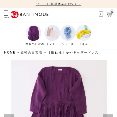
8/11～16夏季休業のお知らせ
0
MENU
蚊帳の日常着
インナー
ショール
ふきん
HOME
蚊帳の日常着
【旧仕様】かやギャザードレス