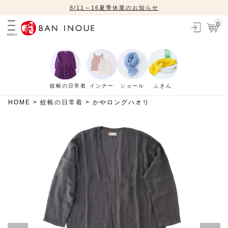
8/11～16夏季休業のお知らせ
0
MENU
蚊帳の日常着
インナー
ショール
ふきん
HOME
蚊帳の日常着
かやロングハオリ