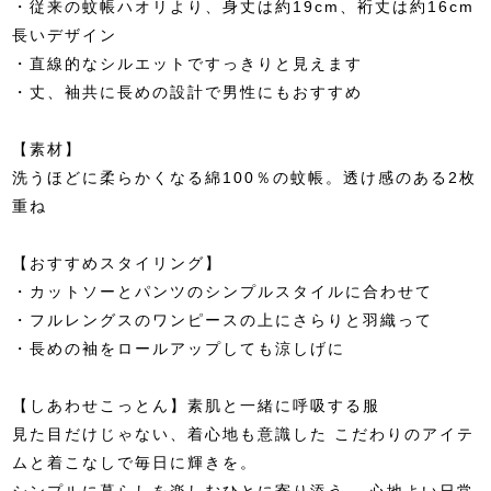
・従来の蚊帳ハオリより、身丈は約19cm、裄丈は約16cm
長いデザイン
・直線的なシルエットですっきりと見えます
・丈、袖共に長めの設計で男性にもおすすめ
【素材】
洗うほどに柔らかくなる綿100％の蚊帳。透け感のある2枚
重ね
【おすすめスタイリング】
・カットソーとパンツのシンプルスタイルに合わせて
・フルレングスのワンピースの上にさらりと羽織って
・長めの袖をロールアップしても涼しげに
【しあわせこっとん】素肌と一緒に呼吸する服
見た目だけじゃない、着心地も意識した こだわりのアイテ
ムと着こなしで毎日に輝きを。
シンプルに暮らしを楽しむひとに寄り添う、 心地よい日常