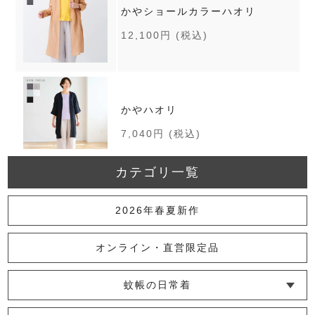
かやショールカラーハオリ
12,100円
(税込)
かやハオリ
7,040円
(税込)
カテゴリ一覧
かやロングフーディー
2026年春夏新作
13,200円
(税込)
オンライン・直営限定品
蚊帳の日常着
かやショールベスト（ロング）
└ インナー
└ トップス
└ ワンピース
└ パンツ
└ スカート
└ 羽織りもの
└ キッズ・ベビー