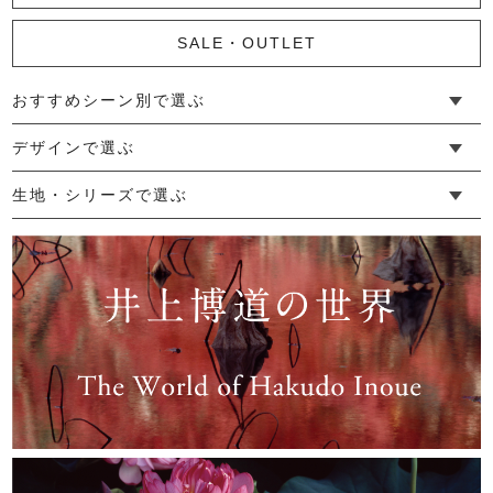
SALE・OUTLET
おすすめシーン別で選ぶ
かやカーディガン
└ 新生活
└ 和装
└ 旅行
└ 快眠
└ お祝い
デザインで選ぶ
11,000円
(税込)
└ ゆったりデザイン
└ 小柄さんにおすすめデザイン
└ 袖付きデザイン
└ メンズ・ユニセックスデザイン
└ 暮らしの黒色特集
生地・シリーズで選ぶ
└ 手紬手織り麻
└ 先染め麻
└ からみ織
└ グレーズリネン
└ 綿麻帆布
└ リネンツイード
└ リネンハンプ
└ ざっくり麻
└ オーガニックの蚊帳
└ かやキノミシリーズ
└ ふちどりシリーズ
└ 花紋シリーズ
└ 小紋シリーズ
└ 華わびシリーズ
└ 波ステッチシリーズ
└ あゆみ鹿シリーズ
└ 森の鹿シリーズ
└ まほろばシリーズ
└ 刺し子渦シリーズ
└ 革の水玉シリーズ
└ 新ビオシリーズ
かやメンズカーディガン
19,800円
(税込)