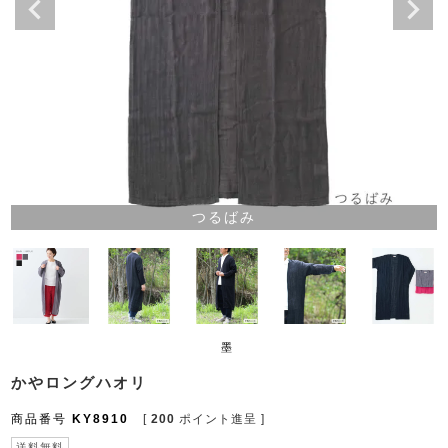
つるばみ
墨
かやロングハオリ
商品番号
KY8910
[
200
ポイント進呈 ]
送料無料