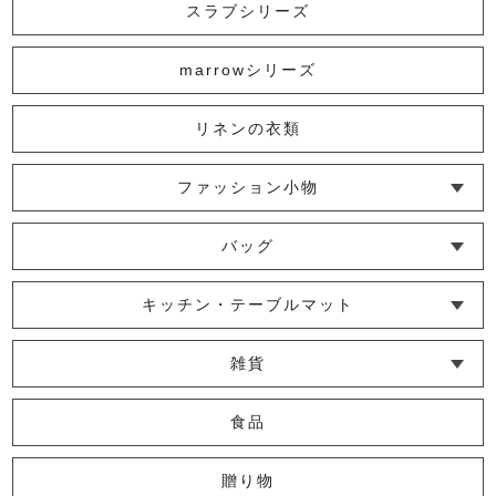
スラブシリーズ
7,040円
(税込)
marrowシリーズ
リネンの衣類
かやジャケット
8,800円
(税込)
ファッション小物
└ ショール・ストール
└ マスク
└ 靴下・アームカバー
バッグ
└ ポシェット・ショルダーバッグ
└ トートバッグ
└ 巾着バッグ
スラブコクーンハオリ
キッチン・テーブルマット
16,500円
(税込)
└ 蚊帳のふきん
└ かっぽう着・エプロン
└ その他キッチン小物
└ コースター
└ ランチョンマット・プレースマット
└ テーブルランナー・テーブルセンター
雑貨
└ その他小物
└ タオル・ハンカチ
└ ポーチ
└ インテリア
食品
からみ織羽織り 石板
贈り物
18,700円
(税込)