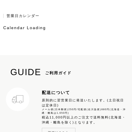
営業日カレンダー
Calendar Loading
GUIDE
ご利用ガイド
配送について
原則的に翌営業日に発送いたします。(土日祝日
は定休日)
メール便(日本郵便)250円/宅配便(佐川急便)880円(北海道・沖
縄・離島は1,650円)
税込11,000円以上のご注文で送料無料(北海道・
沖縄・離島を除く)となります。