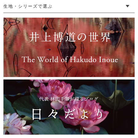
└ ゆったりデザイン
└ 小柄さんにおすすめデザイン
└ 袖付きデザイン
└ メンズ・ユニセックスデザイン
└ 暮らしの黒色特集
生地・シリーズで選ぶ
└ 手紬手織り麻
└ 先染め麻
└ からみ織
└ グレーズリネン
└ 綿麻帆布
└ リネンツイード
└ リネンハンプ
└ ざっくり麻
└ オーガニックの蚊帳
└ かやキノミシリーズ
└ ふちどりシリーズ
└ 花紋シリーズ
└ 小紋シリーズ
└ 華わびシリーズ
└ 波ステッチシリーズ
└ あゆみ鹿シリーズ
└ 森の鹿シリーズ
└ まほろばシリーズ
└ 刺し子渦シリーズ
└ 革の水玉シリーズ
└ 新ビオシリーズ