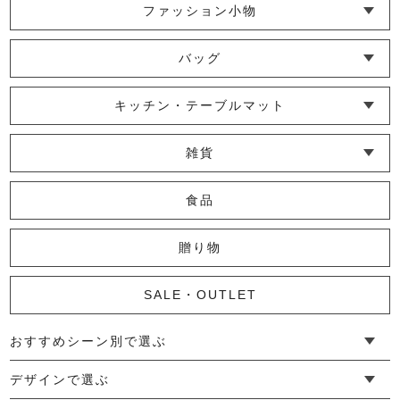
ファッション小物
└ ショール・ストール
└ マスク
└ 靴下・アームカバー
バッグ
└ ポシェット・ショルダーバッグ
└ トートバッグ
└ 巾着バッグ
キッチン・テーブルマット
└ 蚊帳のふきん
└ かっぽう着・エプロン
└ その他キッチン小物
└ コースター
└ ランチョンマット・プレースマット
└ テーブルランナー・テーブルセンター
雑貨
└ その他小物
└ タオル・ハンカチ
└ ポーチ
└ インテリア
食品
贈り物
SALE・OUTLET
おすすめシーン別で選ぶ
└ 新生活
└ 和装
└ 旅行
└ 快眠
└ お祝い
デザインで選ぶ