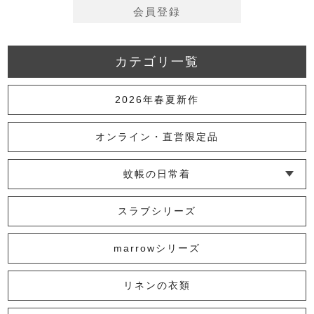
会員登録
カテゴリ一覧
2026年春夏新作
オンライン・直営限定品
蚊帳の日常着
└ インナー
└ トップス
└ ワンピース
└ パンツ
└ スカート
└ 羽織りもの
└ キッズ・ベビー
スラブシリーズ
marrowシリーズ
リネンの衣類