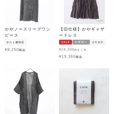
かやノースリーブワン
【旧仕様】かやギャザ
ピース
ードレス
SALE
在庫限り
ポスト便対応
送料無料
¥
8,250
¥
24,200
税込
のところ
¥
19,360
税込