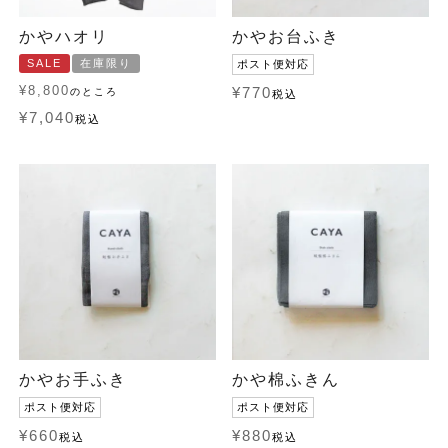
かやハオリ
かやお台ふき
SALE
在庫限り
ポスト便対応
¥
8,800
¥
770
のところ
税込
¥
7,040
税込
かやお手ふき
かや棉ふきん
ポスト便対応
ポスト便対応
¥
660
¥
880
税込
税込