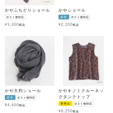
かやふちどりショール
かやショール
新色
ポスト便対応
ポスト便対応
¥
3,300
¥
2,200
税込
税込
かや大判ショール
かやキノミクルーネッ
クタンクトップ
新色
ポスト便対応
新商品
ポスト便対応
¥
4,400
税込
¥
8,250
税込