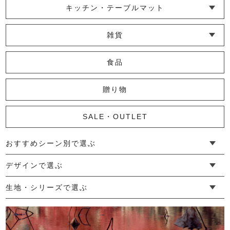
キッチン・テーブルマット
└ 蚊帳のふきん
└ かっぽう着・エプロン
└ その他キッチン小物
└ コースター
└ ランチョンマット・プレースマット
└ テーブルランナー・テーブルセンター
雑貨
└ その他小物
└ タオル・ハンカチ
└ ポーチ
└ インテリア
食品
贈り物
SALE・OUTLET
おすすめシーン別で選ぶ
└ 新生活
└ 和装
└ 旅行
└ 快眠
└ お祝い
デザインで選ぶ
└ ゆったりデザイン
└ 小柄さんにおすすめデザイン
└ 袖付きデザイン
└ メンズ・ユニセックスデザイン
└ 暮らしの黒色特集
生地・シリーズで選ぶ
└ 手紬手織り麻
└ 先染め麻
└ からみ織
└ グレーズリネン
└ 綿麻帆布
└ リネンツイード
└ リネンハンプ
└ ざっくり麻
└ オーガニックの蚊帳
└ かやキノミシリーズ
└ ふちどりシリーズ
└ 花紋シリーズ
└ 小紋シリーズ
└ 華わびシリーズ
└ 波ステッチシリーズ
└ あゆみ鹿シリーズ
└ 森の鹿シリーズ
└ まほろばシリーズ
└ 刺し子渦シリーズ
└ 革の水玉シリーズ
└ 新ビオシリーズ