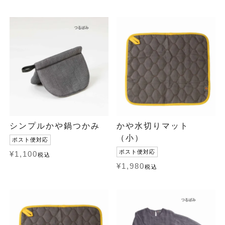
シンプルかや鍋つかみ
かや水切りマット
（小）
ポスト便対応
ポスト便対応
¥
1,100
税込
¥
1,980
税込