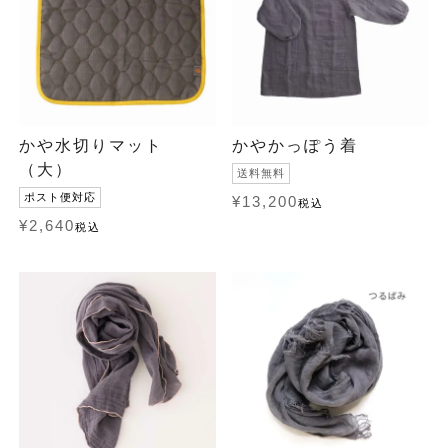
かや水切りマット
かやかっぽう着
（大）
送料無料
ポスト便対応
¥
13,200
税込
¥
2,640
税込