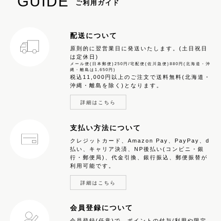
GUIDE
ご利用ガイド
配送について
原則的に翌営業日に発送いたします。(土日祝日
は定休日)
メール便(日本郵便)250円/宅配便(佐川急便)880円(北海道・沖
縄・離島は1,650円)
税込11,000円以上のご注文で送料無料(北海道・
沖縄・離島を除く)となります。
詳細はこちら
支払い方法について
クレジットカード、Amazon Pay、PayPay、d
払い、キャリア決済、NP後払い(コンビニ・銀
行・郵便局)、代金引換、銀行振込、郵便振替が
利用可能です。
詳細はこちら
会員登録について
会員登録(任意)で、ポイントの付与/利用や限定