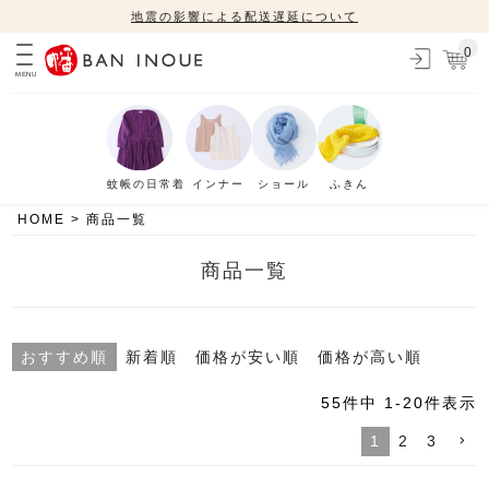
地震の影響による配送遅延について
0
MENU
蚊帳の日常着
インナー
ショール
ふきん
HOME
商品一覧
商品一覧
おすすめ順
新着順
価格が安い順
価格が高い順
55
件中
1
-
20
件表示
1
2
3