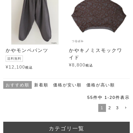
かやモンペパンツ
かやキノミスモックワ
イド
送料無料
¥
8,800
税込
¥
12,100
税込
おすすめ順
新着順
価格が安い順
価格が高い順
55
件中
1
-
20
件表示
1
2
3
カテゴリ一覧