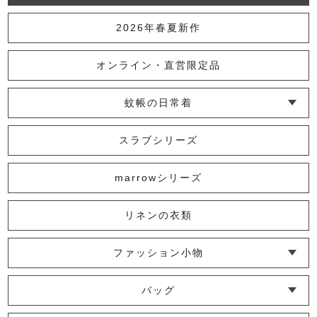
2026年春夏新作
オンライン・直営限定品
蚊帳の日常着
└ インナー
└ トップス
└ ワンピース
└ パンツ
└ スカート
└ 羽織りもの
└ キッズ・ベビー
スラブシリーズ
marrowシリーズ
リネンの衣類
ファッション小物
└ ショール・ストール
└ マスク
└ 靴下・アームカバー
バッグ
└ ポシェット・ショルダーバッグ
└ トートバッグ
└ 巾着バッグ