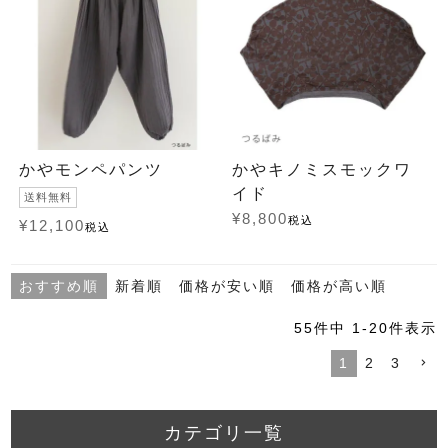
かやモンペパンツ
かやキノミスモックワ
イド
送料無料
¥
8,800
税込
¥
12,100
税込
おすすめ順
新着順
価格が安い順
価格が高い順
55
件中
1
-
20
件表示
1
2
3
カテゴリ一覧