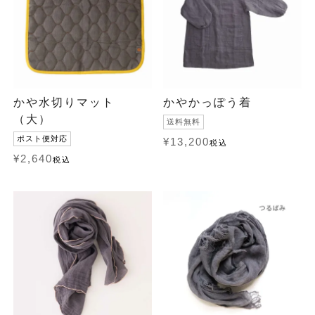
かや水切りマット
かやかっぽう着
（大）
送料無料
ポスト便対応
¥
13,200
税込
¥
2,640
税込