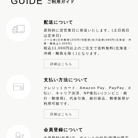
GUIDE
ご利用ガイド
配送について
原則的に翌営業日に発送いたします。(土日祝日
は定休日)
メール便(日本郵便)250円/宅配便(佐川急便)880円(北海道・沖
縄・離島は1,650円)
税込11,000円以上のご注文で送料無料(北海道・
沖縄・離島を除く)となります。
詳細はこちら
支払い方法について
クレジットカード、Amazon Pay、PayPay、d
払い、キャリア決済、NP後払い(コンビニ・銀
行・郵便局)、代金引換、銀行振込、郵便振替が
利用可能です。
詳細はこちら
会員登録について
会員登録(任意)で、ポイントの付与/利用や限定