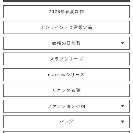
2026年春夏新作
オンライン・直営限定品
蚊帳の日常着
└ インナー
└ トップス
└ ワンピース
└ パンツ
└ スカート
└ 羽織りもの
└ キッズ・ベビー
スラブシリーズ
marrowシリーズ
リネンの衣類
ファッション小物
└ ショール・ストール
└ マスク
└ 靴下・アームカバー
バッグ
└ ポシェット・ショルダーバッグ
└ トートバッグ
└ 巾着バッグ