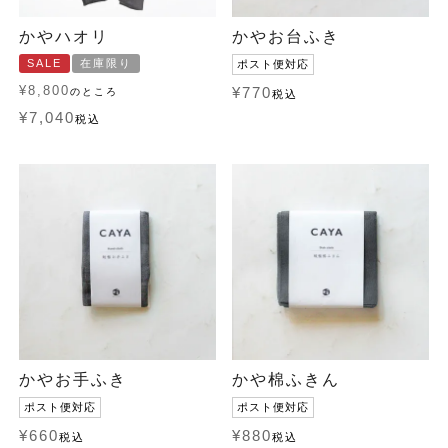
かやハオリ
かやお台ふき
SALE
在庫限り
ポスト便対応
¥
8,800
¥
770
のところ
税込
¥
7,040
税込
かやお手ふき
かや棉ふきん
ポスト便対応
ポスト便対応
¥
660
¥
880
税込
税込