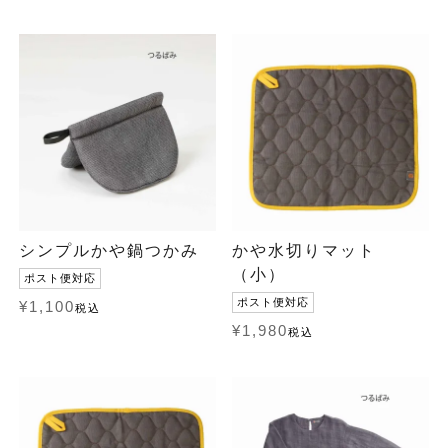
シンプルかや鍋つかみ
かや水切りマット
（小）
ポスト便対応
ポスト便対応
¥
1,100
税込
¥
1,980
税込