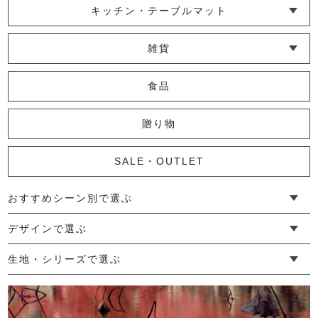
キッチン・テーブルマット
└ 蚊帳のふきん
└ かっぽう着・エプロン
└ その他キッチン小物
└ コースター
└ ランチョンマット・プレースマット
└ テーブルランナー・テーブルセンター
雑貨
└ その他小物
└ タオル・ハンカチ
└ ポーチ
└ インテリア
食品
贈り物
SALE・OUTLET
おすすめシーン別で選ぶ
└ 新生活
└ 和装
└ 旅行
└ 快眠
└ お祝い
デザインで選ぶ
└ ゆったりデザイン
└ 小柄さんにおすすめデザイン
└ 袖付きデザイン
└ メンズ・ユニセックスデザイン
└ 暮らしの黒色特集
生地・シリーズで選ぶ
└ 手紬手織り麻
└ 先染め麻
└ からみ織
└ グレーズリネン
└ 綿麻帆布
└ リネンツイード
└ リネンハンプ
└ ざっくり麻
└ オーガニックの蚊帳
└ かやキノミシリーズ
└ ふちどりシリーズ
└ 花紋シリーズ
└ 小紋シリーズ
└ 華わびシリーズ
└ 波ステッチシリーズ
└ あゆみ鹿シリーズ
└ 森の鹿シリーズ
└ まほろばシリーズ
└ 刺し子渦シリーズ
└ 革の水玉シリーズ
└ 新ビオシリーズ