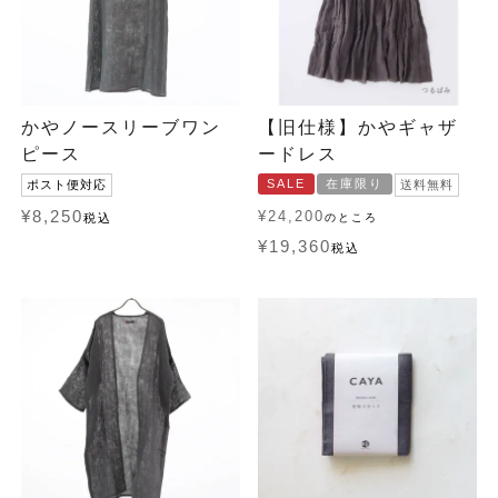
かやノースリーブワン
【旧仕様】かやギャザ
ピース
ードレス
SALE
在庫限り
ポスト便対応
送料無料
¥
8,250
¥
24,200
税込
のところ
¥
19,360
税込