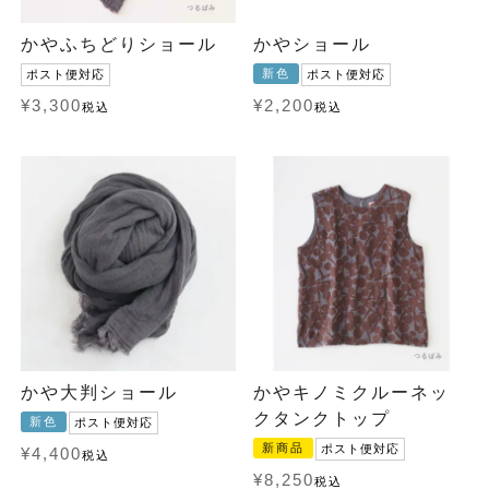
かやふちどりショール
かやショール
新色
ポスト便対応
ポスト便対応
¥
3,300
¥
2,200
税込
税込
かや大判ショール
かやキノミクルーネッ
クタンクトップ
新色
ポスト便対応
新商品
ポスト便対応
¥
4,400
税込
¥
8,250
税込