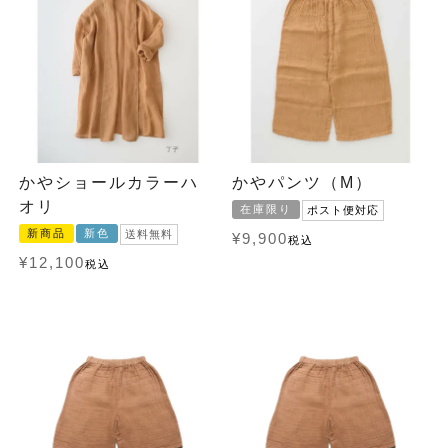
かやショールカラーハ
かやパンツ（M）
オリ
在庫限り
ポスト便対応
新商品
新色
送料無料
¥
9,900
税込
¥
12,100
税込