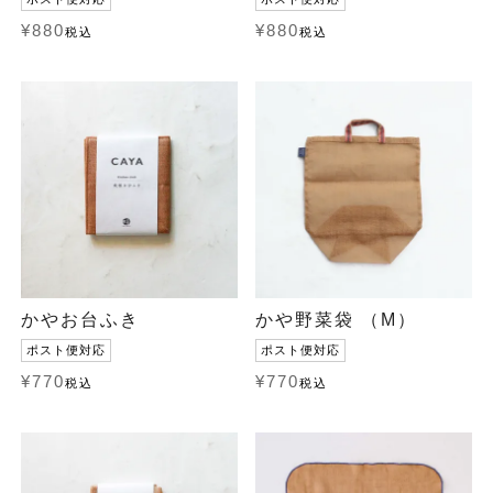
¥
880
¥
880
税込
税込
かやお台ふき
かや野菜袋 （M）
ポスト便対応
ポスト便対応
¥
770
¥
770
税込
税込