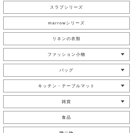
└ インナー
└ トップス
└ ワンピース
└ パンツ
└ スカート
└ 羽織りもの
└ キッズ・ベビー
スラブシリーズ
marrowシリーズ
リネンの衣類
ファッション小物
└ ショール・ストール
└ マスク
└ 靴下・アームカバー
バッグ
└ ポシェット・ショルダーバッグ
└ トートバッグ
└ 巾着バッグ
キッチン・テーブルマット
└ 蚊帳のふきん
└ かっぽう着・エプロン
└ その他キッチン小物
└ コースター
└ ランチョンマット・プレースマット
└ テーブルランナー・テーブルセンター
雑貨
└ その他小物
└ タオル・ハンカチ
└ ポーチ
└ インテリア
食品
贈り物