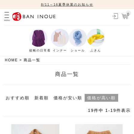
8/11～16夏季休業のお知らせ
0
MENU
蚊帳の日常着
インナー
ショール
ふきん
HOME
商品一覧
商品一覧
おすすめ順
新着順
価格が安い順
価格が高い順
19
件中
1
-
19
件表示