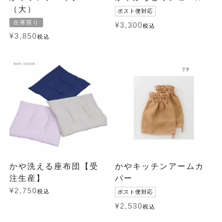
（大）
ポスト便対応
在庫限り
¥
3,300
税込
¥
3,850
税込
かや洗える座布団【受
かやキッチンアームカ
注生産】
バー
¥
2,750
税込
ポスト便対応
¥
2,530
税込