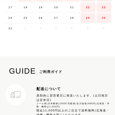
17
18
19
20
21
22
23
24
25
26
27
28
29
30
31
1
2
3
4
5
6
GUIDE
ご利用ガイド
配送について
原則的に翌営業日に発送いたします。(土日祝日
は定休日)
メール便(日本郵便)250円/宅配便(佐川急便)880円(北海道・沖
縄・離島は1,650円)
税込11,000円以上のご注文で送料無料(北海道・
沖縄・離島を除く)となります。