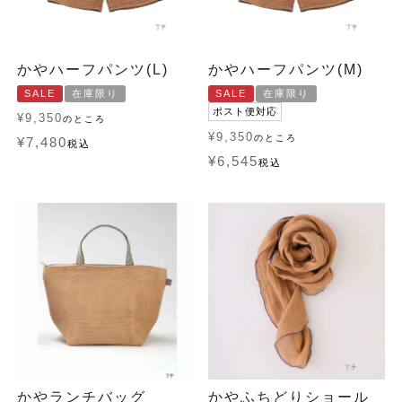
かやハーフパンツ(L)
かやハーフパンツ(M)
SALE
在庫限り
SALE
在庫限り
ポスト便対応
¥
9,350
のところ
¥
9,350
のところ
¥
7,480
税込
¥
6,545
税込
かやランチバッグ
かやふちどりショール