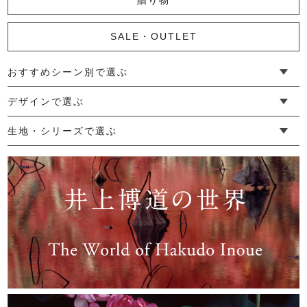
SALE・OUTLET
おすすめシーン別で選ぶ
└ 新生活
└ 和装
└ 旅行
└ 快眠
└ お祝い
デザインで選ぶ
└ ゆったりデザイン
└ 小柄さんにおすすめデザイン
└ 袖付きデザイン
└ メンズ・ユニセックスデザイン
└ 暮らしの黒色特集
生地・シリーズで選ぶ
└ 手紬手織り麻
└ 先染め麻
└ からみ織
└ グレーズリネン
└ 綿麻帆布
└ リネンツイード
└ リネンハンプ
└ ざっくり麻
└ オーガニックの蚊帳
└ かやキノミシリーズ
└ ふちどりシリーズ
└ 花紋シリーズ
└ 小紋シリーズ
└ 華わびシリーズ
└ 波ステッチシリーズ
└ あゆみ鹿シリーズ
└ 森の鹿シリーズ
└ まほろばシリーズ
└ 刺し子渦シリーズ
└ 革の水玉シリーズ
└ 新ビオシリーズ