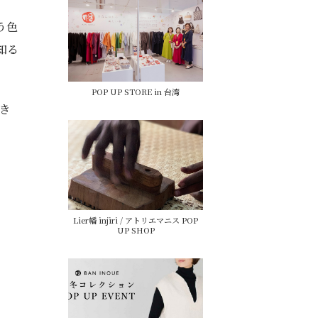
う色
知る
POP UP STORE in 台湾
き
Lier幡 injiri / アトリエマニス POP
UP SHOP