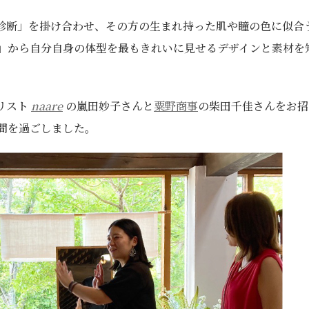
診断」を掛け合わせ、その方の生まれ持った肌や瞳の色に似合
」から自分自身の体型を最もきれいに見せるデザインと素材を
リスト
naare
の嵐田妙子さんと
粟野商事
の柴田千佳さんをお招
間を過ごしました。