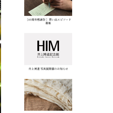
［40周年感謝祭 ］思い出エピソード
募集
井上博道 写真展開催のお知らせ