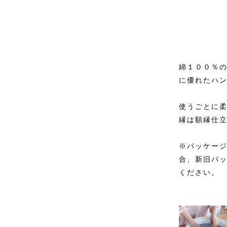
綿１００％
に優れたハ
使うごとに
縁は額縁仕
※パッケー
合、新旧パ
ください。