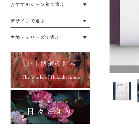
おすすめシーン別で選ぶ
└ 新生活
└ 和装
└ 旅行
└ 快眠
└ お祝い
デザインで選ぶ
└ ゆったりデザイン
└ 小柄さんにおすすめデザイン
└ 袖付きデザイン
└ メンズ・ユニセックスデザイン
└ 暮らしの黒色特集
生地・シリーズで選ぶ
└ 手紬手織り麻
└ 先染め麻
└ からみ織
└ グレーズリネン
└ 綿麻帆布
└ リネンツイード
└ リネンハンプ
└ ざっくり麻
└ オーガニックの蚊帳
└ かやキノミシリーズ
└ ふちどりシリーズ
└ 花紋シリーズ
└ 小紋シリーズ
└ 華わびシリーズ
└ 波ステッチシリーズ
└ あゆみ鹿シリーズ
└ 森の鹿シリーズ
└ まほろばシリーズ
└ 刺し子渦シリーズ
└ 革の水玉シリーズ
└ 新ビオシリーズ