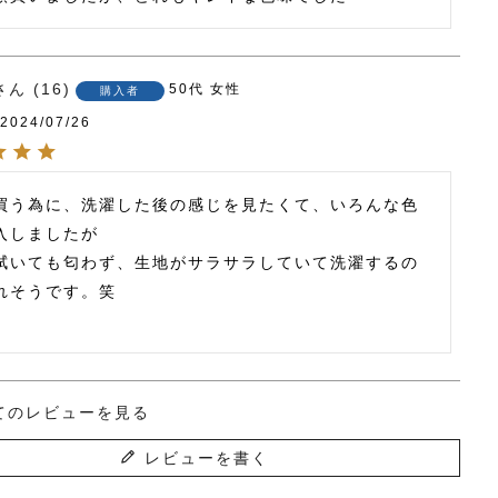
16
50代
女性
購入者
2024/07/26
買う為に、洗濯した後の感じを見たくて、いろんな色
入しましたが

拭いても匂わず、生地がサラサラしていて洗濯するの
れそうです。笑

てのレビューを見る
レビューを書く