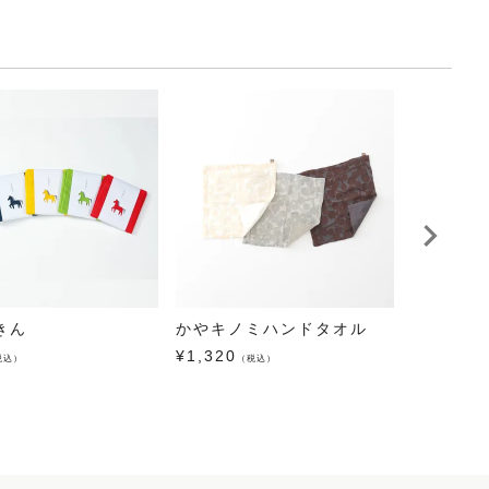
きん
かやキノミハンドタオル
【 FIVE 
紅型かや
¥
1,320
税込）
（税込）
¥
1,100
（