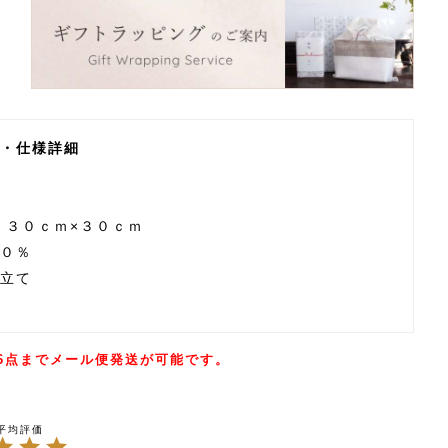
・仕様詳細
 ３０ｃｍ×３０ｃｍ
０％
立て
6点までメール便発送が可能です。