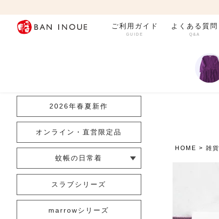
ご利用ガイド
よくある質問
GUIDE
Q&A
カテゴリ一覧
2026年春夏新作
オンライン・直営限定品
HOME
雑
蚊帳の日常着
└ インナー
└ トップス
└ ワンピース
└ パンツ
└ スカート
└ 羽織りもの
└ キッズ・ベビー
スラブシリーズ
marrowシリーズ