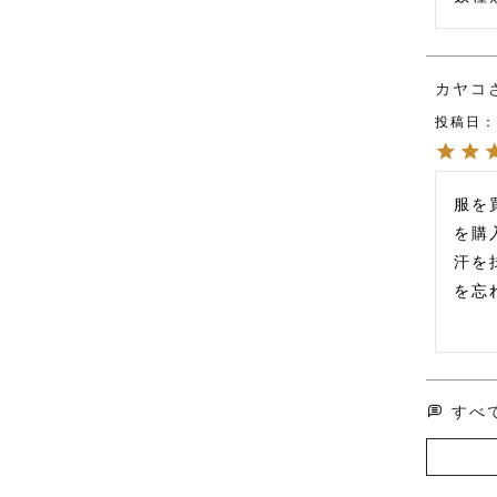
カヤコ
投稿日
服を
を購
汗を
を忘
すべ