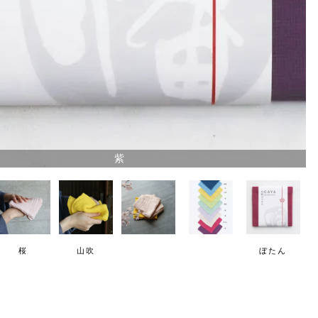
紫
桜
山吹
ぼたん