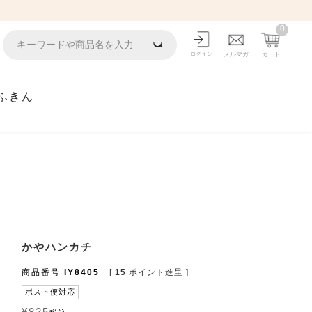
0
ログイン
メルマガ
カート
ふきん
かやハンカチ
商品番号
IY8405
[
15
ポイント進呈 ]
ポスト便対応