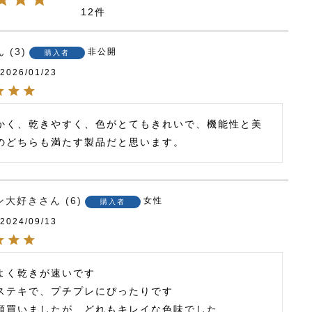
12
3
非公開
購入者
2026/01/23
かく、乾きやすく、色がとてもきれいで、機能性と美
のどちらも満たす製品だと思います。
ン大好き
6
女性
購入者
2024/09/13
よく乾きが速いです

ステキで、プチプレにぴったりです

類買いましたが、どれもキレイな色味でした