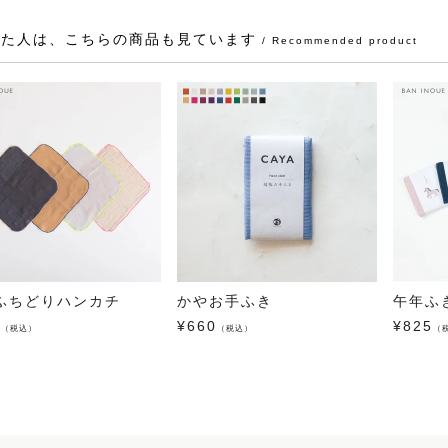
見た人は、こちらの商品も見ています
/ Recommended product
ふちどりハンカチ
かやお手ふき
午年ふ
0
¥
660
¥
825
（税込）
（税込）
（