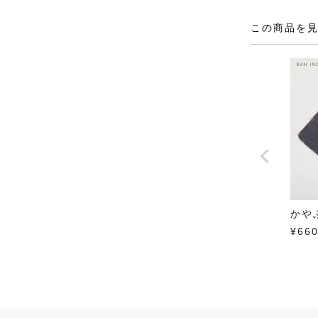
この商品を
かや
¥
66