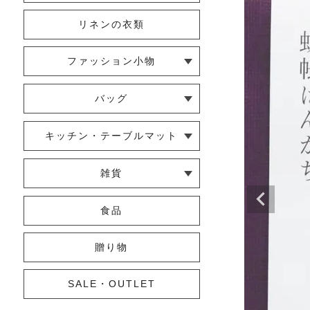
リネンの衣類
ファッション小物
└ ショール・ストール
└ マスク
└ 靴下・アームカバー
バッグ
└ ポシェット・ショルダーバッグ
└ トートバッグ
└ 巾着バッグ
キッチン・テーブルマット
└ 蚊帳のふきん
└ かっぽう着・エプロン
└ その他キッチン小物
└ コースター
└ ランチョンマット・プレースマ
└ テーブルランナー・テーブルセ
雑貨
ット
ンター
└ その他小物
└ タオル・ハンカチ
└ ポーチ
└ インテリア
食品
贈り物
SALE・OUTLET