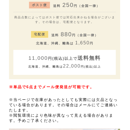
250
ポスト便
送料
円（全国一律）
商品点数によってはポスト便では対応出来かねる場合がございま
す。その場合は、宅配便となります。
880
宅配便
送料
円（全国一律）
1,650
北海道、沖縄、離島は
円
11,000
送料無料
円(税込)以上で
22,000
北海道、沖縄、離島は
円(税込)以上
※単品で6点までメール便発送が可能です。
※当ページで在庫があったとしても実際には欠品となっ
ている場合があります。その場合はメールにてご連絡い
たします。
※閲覧環境により色味が異なって見える場合がありま
す。予めご了承ください。