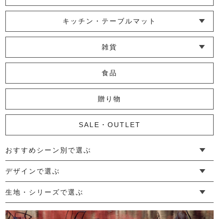
└ ポシェット・ショルダーバッグ
└ トートバッグ
└ 巾着バッグ
キッチン・テーブルマット
└ 蚊帳のふきん
└ かっぽう着・エプロン
└ その他キッチン小物
└ コースター
└ ランチョンマット・プレースマット
└ テーブルランナー・テーブルセンター
雑貨
└ その他小物
└ タオル・ハンカチ
└ ポーチ
└ インテリア
食品
贈り物
SALE・OUTLET
おすすめシーン別で選ぶ
└ 新生活
└ 和装
└ 旅行
└ 快眠
└ お祝い
デザインで選ぶ
└ ゆったりデザイン
└ 小柄さんにおすすめデザイン
└ 袖付きデザイン
└ メンズ・ユニセックスデザイン
└ 暮らしの黒色特集
生地・シリーズで選ぶ
└ 手紬手織り麻
└ 先染め麻
└ からみ織
└ グレーズリネン
└ 綿麻帆布
└ リネンツイード
└ リネンハンプ
└ ざっくり麻
└ オーガニックの蚊帳
└ かやキノミシリーズ
└ ふちどりシリーズ
└ 花紋シリーズ
└ 小紋シリーズ
└ 華わびシリーズ
└ 波ステッチシリーズ
└ あゆみ鹿シリーズ
└ 森の鹿シリーズ
└ まほろばシリーズ
└ 刺し子渦シリーズ
└ 革の水玉シリーズ
└ 新ビオシリーズ