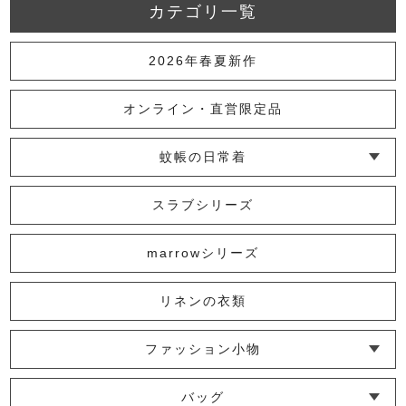
カテゴリ一覧
2026年春夏新作
オンライン・直営限定品
蚊帳の日常着
└ インナー
└ トップス
└ ワンピース
└ パンツ
└ スカート
└ 羽織りもの
└ キッズ・ベビー
スラブシリーズ
marrowシリーズ
リネンの衣類
ファッション小物
└ ショール・ストール
└ マスク
└ 靴下・アームカバー
バッグ