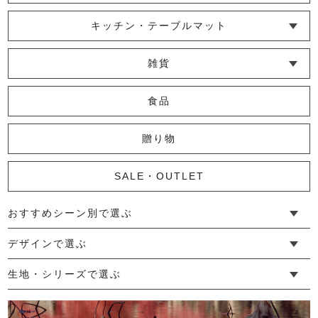
└ ポシェット・ショルダーバッグ
└ トートバッグ
└ 巾着バッグ
キッチン・テーブルマット
└ 蚊帳のふきん
└ かっぽう着・エプロン
└ その他キッチン小物
└ コースター
└ ランチョンマット・プレースマット
└ テーブルランナー・テーブルセンター
雑貨
└ その他小物
└ タオル・ハンカチ
└ ポーチ
└ インテリア
食品
贈り物
SALE・OUTLET
おすすめシーン別で選ぶ
└ 新生活
└ 和装
└ 旅行
└ 快眠
└ お祝い
デザインで選ぶ
└ ゆったりデザイン
└ 小柄さんにおすすめデザイン
└ 袖付きデザイン
└ メンズ・ユニセックスデザイン
└ 暮らしの黒色特集
生地・シリーズで選ぶ
└ 手紬手織り麻
└ 先染め麻
└ からみ織
└ グレーズリネン
└ 綿麻帆布
└ リネンツイード
└ リネンハンプ
└ ざっくり麻
└ オーガニックの蚊帳
└ かやキノミシリーズ
└ ふちどりシリーズ
└ 花紋シリーズ
└ 小紋シリーズ
└ 華わびシリーズ
└ 波ステッチシリーズ
└ あゆみ鹿シリーズ
└ 森の鹿シリーズ
└ まほろばシリーズ
└ 刺し子渦シリーズ
└ 革の水玉シリーズ
└ 新ビオシリーズ