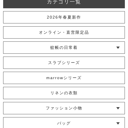
カテゴリ一覧
2026年春夏新作
オンライン・直営限定品
蚊帳の日常着
└ インナー
└ トップス
└ ワンピース
└ パンツ
└ スカート
└ 羽織りもの
└ キッズ・ベビー
スラブシリーズ
marrowシリーズ
リネンの衣類
ファッション小物
└ ショール・ストール
└ マスク
└ 靴下・アームカバー
バッグ