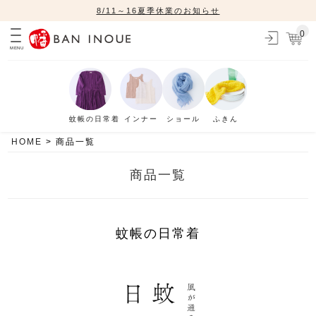
8/11～16夏季休業のお知らせ
0
MENU
蚊帳の日常着
インナー
ショール
ふきん
HOME
商品一覧
商品一覧
蚊帳の日常着