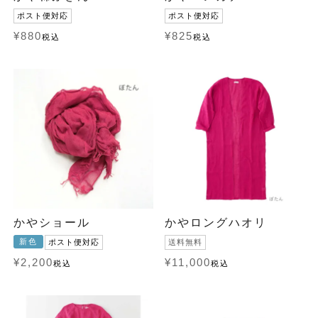
ポスト便対応
ポスト便対応
¥
880
¥
825
税込
税込
かやショール
かやロングハオリ
新色
ポスト便対応
送料無料
¥
2,200
¥
11,000
税込
税込