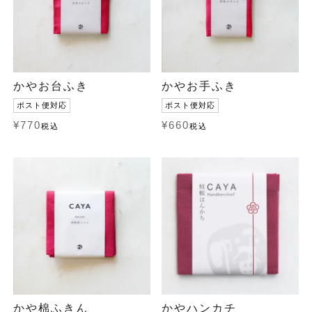
かやお台ふき
かやお手ふき
ポスト便対応
ポスト便対応
¥
770
¥
660
税込
税込
かや棉ふきん
かやハンカチ