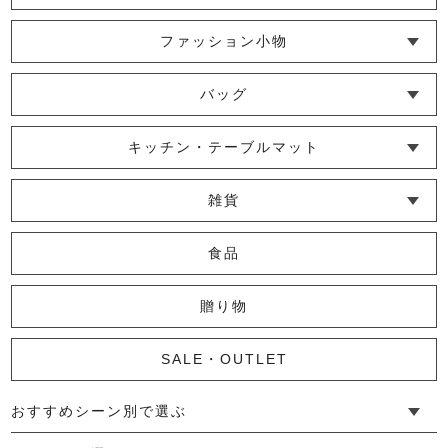
ファッション小物
└ ショール・ストール
└ マスク
└ 靴下・アームカバー
バッグ
└ ポシェット・ショルダーバッグ
└ トートバッグ
└ 巾着バッグ
キッチン・テーブルマット
└ 蚊帳のふきん
└ かっぽう着・エプロン
└ その他キッチン小物
└ コースター
└ ランチョンマット・プレースマット
└ テーブルランナー・テーブルセンター
雑貨
└ その他小物
└ タオル・ハンカチ
└ ポーチ
└ インテリア
食品
贈り物
SALE・OUTLET
おすすめシーン別で選ぶ