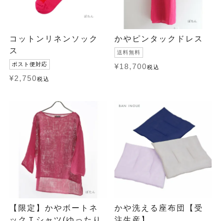
コットンリネンソック
かやピンタックドレス
ス
送料無料
ポスト便対応
¥
18,700
税込
¥
2,750
税込
【限定】かやボートネ
かや洗える座布団【受
ックＴシャツ(ゆったり
注生産】