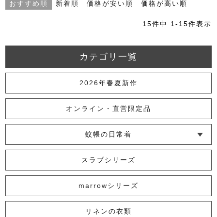
おすすめ順
新着順
価格が安い順
価格が高い順
15
件中
1
-
15
件表示
カテゴリ一覧
2026年春夏新作
オンライン・直営限定品
蚊帳の日常着
└ インナー
└ トップス
└ ワンピース
└ パンツ
└ スカート
└ 羽織りもの
└ キッズ・ベビー
スラブシリーズ
marrowシリーズ
リネンの衣類