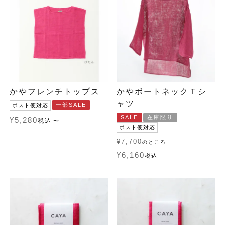
かやフレンチトップス
かやボートネックＴシ
ャツ
一部SALE
ポスト便対応
SALE
在庫限り
¥
5,280
税込
〜
ポスト便対応
¥
7,700
のところ
¥
6,160
税込