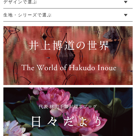
└ 新生活
└ 和装
└ 旅行
└ 快眠
└ お祝い
デザインで選ぶ
└ ゆったりデザイン
└ 小柄さんにおすすめデザイン
└ 袖付きデザイン
└ メンズ・ユニセックスデザイン
└ 暮らしの黒色特集
生地・シリーズで選ぶ
└ 手紬手織り麻
└ 先染め麻
└ からみ織
└ グレーズリネン
└ 綿麻帆布
└ リネンツイード
└ リネンハンプ
└ ざっくり麻
└ オーガニックの蚊帳
└ かやキノミシリーズ
└ ふちどりシリーズ
└ 花紋シリーズ
└ 小紋シリーズ
└ 華わびシリーズ
└ 波ステッチシリーズ
└ あゆみ鹿シリーズ
└ 森の鹿シリーズ
└ まほろばシリーズ
└ 刺し子渦シリーズ
└ 革の水玉シリーズ
└ 新ビオシリーズ