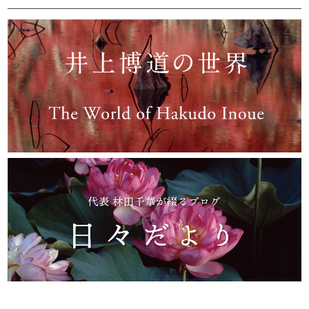
└ 手紬手織り麻
└ 先染め麻
└ からみ織
└ グレーズリネン
└ 綿麻帆布
└ リネンツイード
└ リネンハンプ
└ ざっくり麻
└ オーガニックの蚊帳
└ かやキノミシリーズ
└ ふちどりシリーズ
└ 花紋シリーズ
└ 小紋シリーズ
└ 華わびシリーズ
└ 波ステッチシリーズ
└ あゆみ鹿シリーズ
└ 森の鹿シリーズ
└ まほろばシリーズ
└ 刺し子渦シリーズ
└ 革の水玉シリーズ
└ 新ビオシリーズ