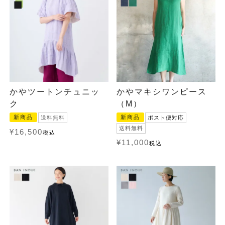
かやツートンチュニッ
かやマキシワンピース
ク
（M）
新商品
新商品
送料無料
ポスト便対応
送料無料
¥
16,500
税込
¥
11,000
税込