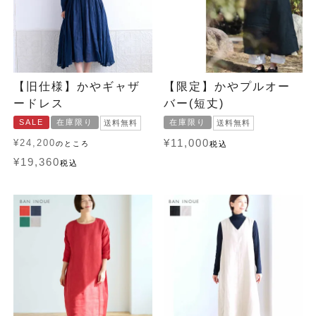
【旧仕様】かやギャザ
【限定】かやプルオー
ードレス
バー(短丈)
SALE
在庫限り
在庫限り
送料無料
送料無料
¥
24,200
¥
11,000
のところ
税込
¥
19,360
税込