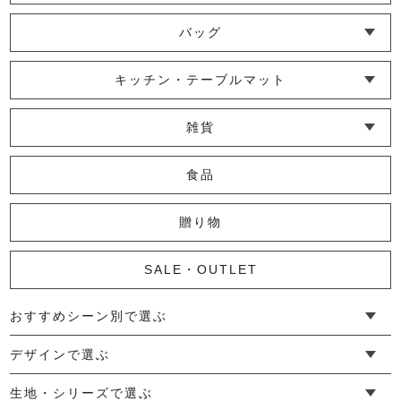
└ ショール・ストール
└ マスク
└ 靴下・アームカバー
バッグ
└ ポシェット・ショルダーバッグ
└ トートバッグ
└ 巾着バッグ
キッチン・テーブルマット
└ 蚊帳のふきん
└ かっぽう着・エプロン
└ その他キッチン小物
└ コースター
└ ランチョンマット・プレースマット
└ テーブルランナー・テーブルセンター
雑貨
└ その他小物
└ タオル・ハンカチ
└ ポーチ
└ インテリア
食品
贈り物
SALE・OUTLET
おすすめシーン別で選ぶ
└ 新生活
└ 和装
└ 旅行
└ 快眠
└ お祝い
デザインで選ぶ
└ ゆったりデザイン
└ 小柄さんにおすすめデザイン
└ 袖付きデザイン
└ メンズ・ユニセックスデザイン
└ 暮らしの黒色特集
生地・シリーズで選ぶ