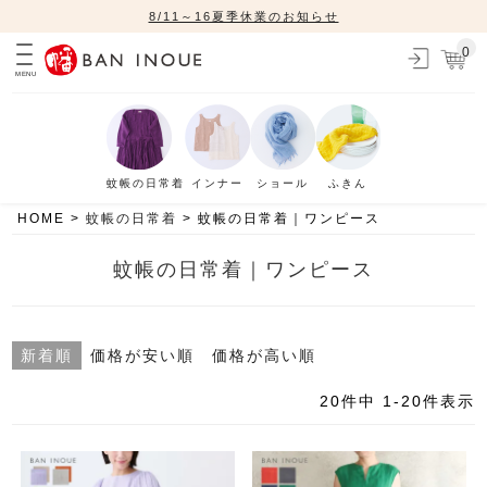
8/11～16夏季休業のお知らせ
0
MENU
蚊帳の日常着
インナー
ショール
ふきん
HOME
蚊帳の日常着
蚊帳の日常着｜ワンピース
蚊帳の日常着｜ワンピース
新着順
価格が安い順
価格が高い順
20
件中
1
-
20
件表示