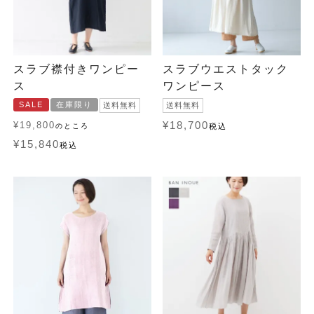
スラブ襟付きワンピー
スラブウエストタック
ス
ワンピース
SALE
在庫限り
送料無料
送料無料
¥
19,800
¥
18,700
のところ
税込
¥
15,840
税込