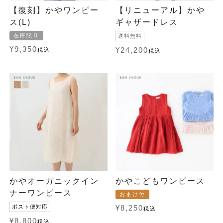
【復刻】かやワンピー
【リニューアル】かや
ス(L)
ギャザードレス
在庫限り
送料無料
¥
9,350
¥
24,200
税込
税込
かやオーガニックイン
かやこどもワンピース
ナーワンピース
おまけ付
ポスト便対応
¥
8,250
税込
¥
8,800
税込