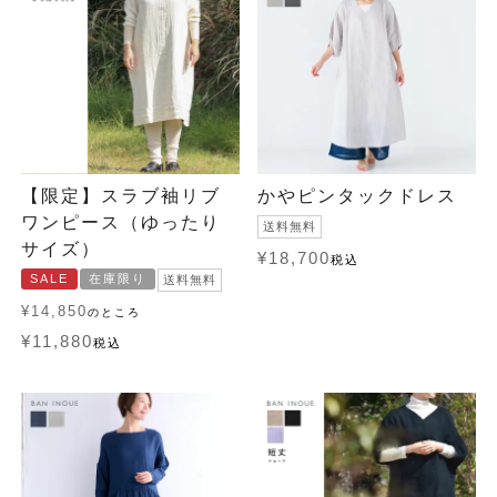
【限定】スラブ袖リブ
かやピンタックドレス
ワンピース（ゆったり
送料無料
サイズ）
¥
18,700
税込
SALE
在庫限り
送料無料
¥
14,850
のところ
¥
11,880
税込