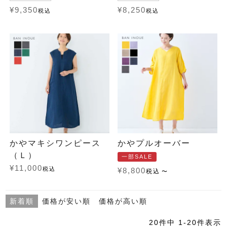
¥
9,350
¥
8,250
税込
税込
かやマキシワンピース
かやプルオーバー
（Ｌ）
一部SALE
¥
11,000
税込
¥
8,800
税込
〜
新着順
価格が安い順
価格が高い順
20
件中
1
-
20
件表示