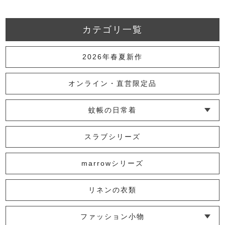
カテゴリ一覧
2026年春夏新作
オンライン・直営限定品
蚊帳の日常着
└ インナー
└ トップス
└ ワンピース
└ パンツ
└ スカート
└ 羽織りもの
└ キッズ・ベビー
スラブシリーズ
marrowシリーズ
リネンの衣類
ファッション小物