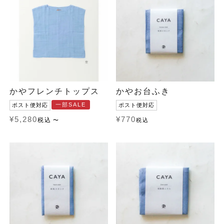
かやフレンチトップス
かやお台ふき
一部SALE
ポスト便対応
ポスト便対応
¥
5,280
¥
770
税込
〜
税込