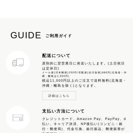
GUIDE
ご利用ガイド
配送について
原則的に翌営業日に発送いたします。(土日祝日
は定休日)
メール便(日本郵便)250円/宅配便(佐川急便)880円(北海道・沖
縄・離島は1,650円)
税込11,000円以上のご注文で送料無料(北海道・
沖縄・離島を除く)となります。
詳細はこちら
支払い方法について
クレジットカード、Amazon Pay、PayPay、d
払い、キャリア決済、NP後払い(コンビニ・銀
行・郵便局)、代金引換、銀行振込、郵便振替が