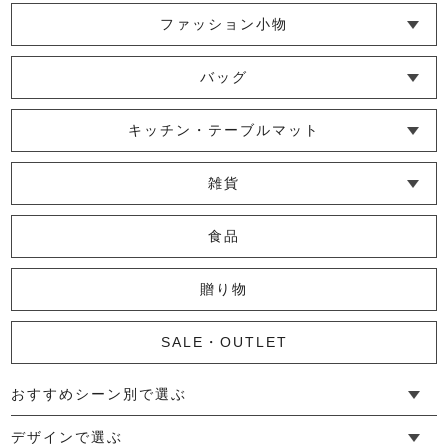
ファッション小物
└ ショール・ストール
└ マスク
└ 靴下・アームカバー
バッグ
└ ポシェット・ショルダーバッグ
└ トートバッグ
└ 巾着バッグ
キッチン・テーブルマット
└ 蚊帳のふきん
└ かっぽう着・エプロン
└ その他キッチン小物
└ コースター
└ ランチョンマット・プレースマット
└ テーブルランナー・テーブルセンター
雑貨
└ その他小物
└ タオル・ハンカチ
└ ポーチ
└ インテリア
食品
贈り物
SALE・OUTLET
おすすめシーン別で選ぶ
└ 新生活
└ 和装
└ 旅行
└ 快眠
└ お祝い
デザインで選ぶ