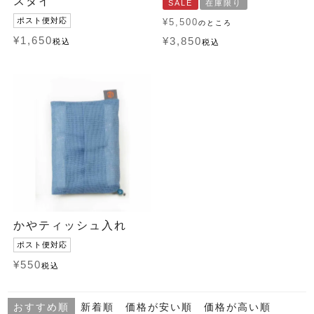
スタイ
SALE
在庫限り
ポスト便対応
¥
5,500
のところ
¥
1,650
¥
3,850
税込
税込
かやティッシュ入れ
ポスト便対応
¥
550
税込
おすすめ順
新着順
価格が安い順
価格が高い順