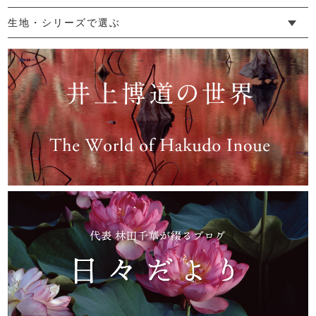
└ ゆったりデザイン
└ 小柄さんにおすすめデザイン
└ 袖付きデザイン
└ メンズ・ユニセックスデザイン
└ 暮らしの黒色特集
生地・シリーズで選ぶ
└ 手紬手織り麻
└ 先染め麻
└ からみ織
└ グレーズリネン
└ 綿麻帆布
└ リネンツイード
└ リネンハンプ
└ ざっくり麻
└ オーガニックの蚊帳
└ かやキノミシリーズ
└ ふちどりシリーズ
└ 花紋シリーズ
└ 小紋シリーズ
└ 華わびシリーズ
└ 波ステッチシリーズ
└ あゆみ鹿シリーズ
└ 森の鹿シリーズ
└ まほろばシリーズ
└ 刺し子渦シリーズ
└ 革の水玉シリーズ
└ 新ビオシリーズ