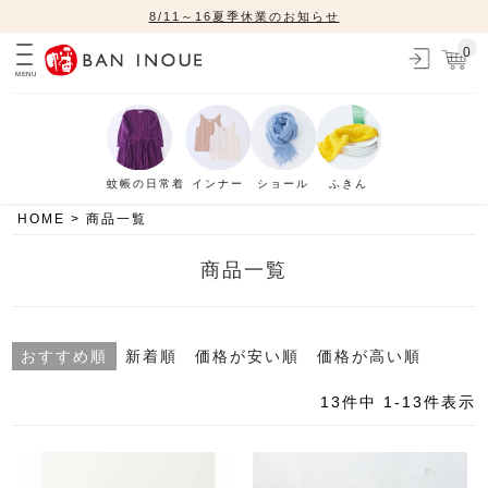
8/11～16夏季休業のお知らせ
0
MENU
蚊帳の日常着
インナー
ショール
ふきん
HOME
商品一覧
商品一覧
おすすめ順
新着順
価格が安い順
価格が高い順
13
件中
1
-
13
件表示