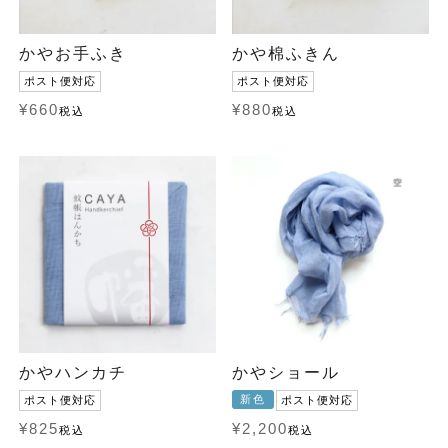
かやお手ふき
かや棉ふきん
ポスト便対応
ポスト便対応
¥
660
¥
880
税込
税込
かやハンカチ
かやショール
新色
ポスト便対応
ポスト便対応
¥
825
¥
2,200
税込
税込