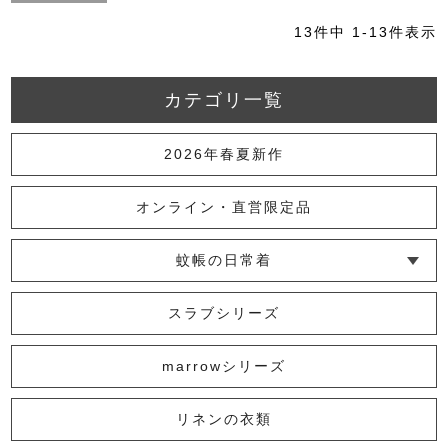
13
件中
1
-
13
件表示
カテゴリ一覧
2026年春夏新作
オンライン・直営限定品
蚊帳の日常着
└ インナー
└ トップス
└ ワンピース
└ パンツ
└ スカート
└ 羽織りもの
└ キッズ・ベビー
スラブシリーズ
marrowシリーズ
リネンの衣類