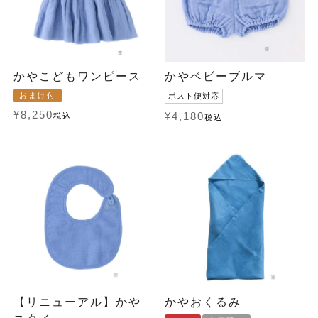
かやこどもワンピース
かやベビーブルマ
おまけ付
ポスト便対応
¥
8,250
¥
4,180
税込
税込
【リニューアル】かや
かやおくるみ