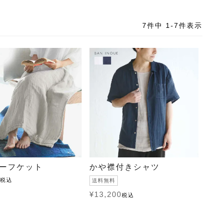
7
件中
1
-
7
件表示
ーフケット
かや襟付きシャツ
税込
送料無料
¥
13,200
税込