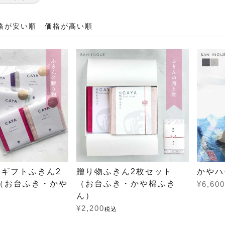
格が安い順
価格が高い順
ギフトふきん2
贈り物ふきん2枚セット
かやハ
（お台ふき・かや
（お台ふき・かや棉ふき
¥
6,600
）
ん）
¥
2,200
税込