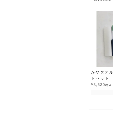
かやタオ
トセット
¥
3,630
税込