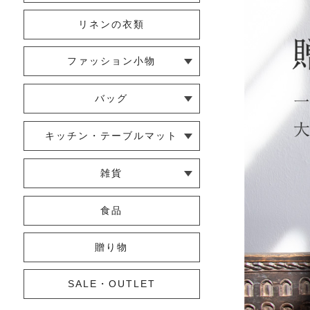
リネンの衣類
ファッション小物
└ ショール・ストール
└ マスク
└ 靴下・アームカバー
バッグ
└ ポシェット・ショルダーバッグ
└ トートバッグ
└ 巾着バッグ
キッチン・テーブルマット
└ 蚊帳のふきん
└ かっぽう着・エプロン
└ その他キッチン小物
└ コースター
└ ランチョンマット・プレースマ
└ テーブルランナー・テーブルセ
雑貨
ット
ンター
└ その他小物
└ タオル・ハンカチ
└ ポーチ
└ インテリア
食品
贈り物
SALE・OUTLET