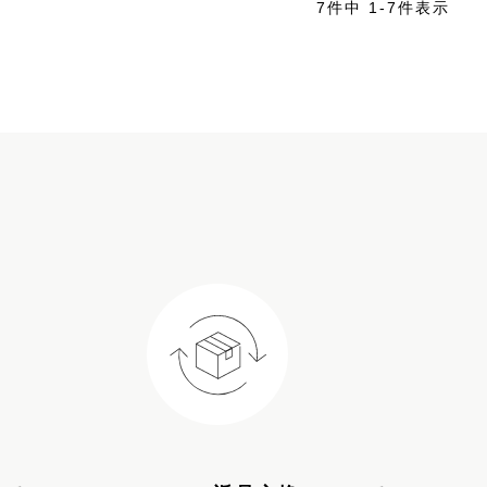
7
件中
1
-
7
件表示