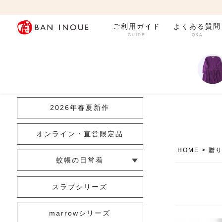
ご利用ガイド
よくある質問
GUIDE
Q&A
カテゴリ一覧
2026年春夏新作
オンライン・直営限定品
HOME
贈
蚊帳の日常着
└ インナー
└ トップス
└ ワンピース
└ パンツ
└ スカート
└ 羽織りもの
└ キッズ・ベビー
スラブシリーズ
marrowシリーズ