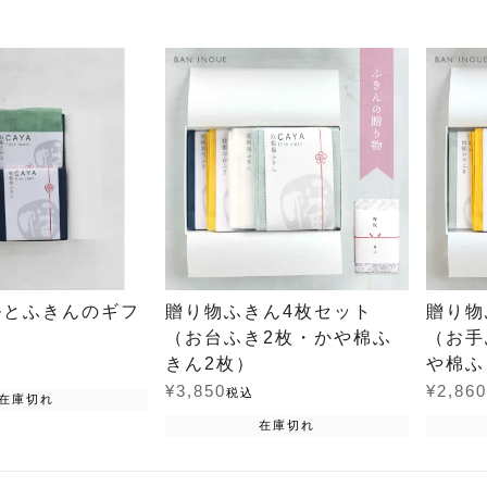
ルとふきんのギフ
贈り物ふきん4枚セット
贈り物
（お台ふき2枚・かや棉ふ
（お手
きん2枚）
や棉ふ
¥
3,850
¥
2,860
税込
在庫切れ
在庫切れ