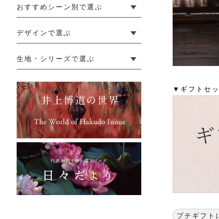
おすすめシーン別で選ぶ
└ 新生活
└ 和装
└ 旅行
└ 快眠
└ お祝い
デザインで選ぶ
└ ゆったりデザイン
└ 小柄さんにおすすめデザイン
└ 袖付きデザイン
└ メンズ・ユニセックスデザイン
└ 暮らしの黒色特集
生地・シリーズで選ぶ
└ 手紬手織り麻
└ 先染め麻
└ からみ織
└ グレーズリネン
└ 綿麻帆布
└ リネンツイード
└ リネンハンプ
└ ざっくり麻
└ オーガニックの蚊帳
└ かやキノミシリーズ
└ ふちどりシリーズ
└ 花紋シリーズ
└ 小紋シリーズ
└ 華わびシリーズ
└ 波ステッチシリーズ
└ あゆみ鹿シリーズ
└ 森の鹿シリーズ
└ まほろばシリーズ
└ 刺し子渦シリーズ
└ 革の水玉シリーズ
└ 新ビオシリーズ
▼ギフトセ
プチギフト