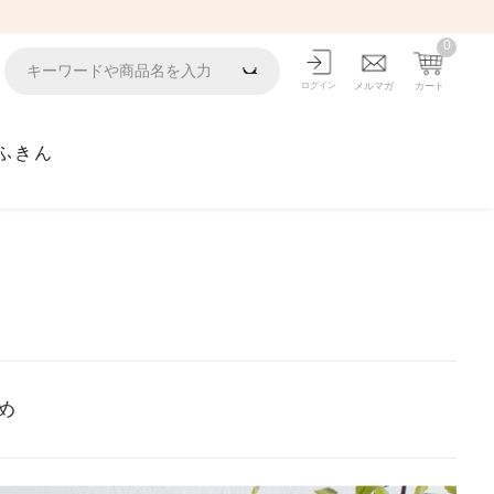
0
ログイン
メルマガ
カート
ふきん
め