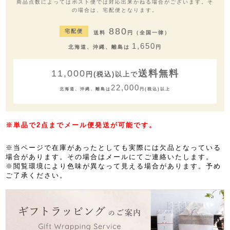
商品点数によってはポスト便では対応出来かねる場合がございます。そ
の場合は、宅配便となります。
880
宅配便
送料
円（全国一律）
1,650
北海道、沖縄、離島は
円
11,000
送料無料
円(税込)以上で
22,000
北海道、沖縄、離島は
円(税込)以上
※単品で2点までメール便発送が可能です。
※当ページで在庫があったとしても実際には欠品となっている
場合があります。その場合はメールにてご連絡いたします。
※閲覧環境により色味が異なって見える場合があります。予め
ご了承ください。