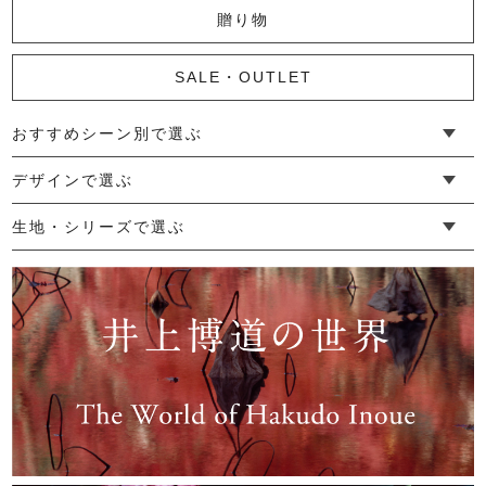
贈り物
6,600円
(税込)
SALE・OUTLET
おすすめシーン別で選ぶ
かやピローケース
└ 新生活
└ 和装
└ 旅行
└ 快眠
└ お祝い
デザインで選ぶ
1,980円
(税込)
└ ゆったりデザイン
└ 小柄さんにおすすめデザイン
└ 袖付きデザイン
└ メンズ・ユニセックスデザイン
└ 暮らしの黒色特集
生地・シリーズで選ぶ
└ 手紬手織り麻
└ 先染め麻
└ からみ織
└ グレーズリネン
└ 綿麻帆布
└ リネンツイード
└ リネンハンプ
└ ざっくり麻
└ オーガニックの蚊帳
└ かやキノミシリーズ
└ ふちどりシリーズ
└ 花紋シリーズ
└ 小紋シリーズ
└ 華わびシリーズ
└ 波ステッチシリーズ
└ あゆみ鹿シリーズ
└ 森の鹿シリーズ
└ まほろばシリーズ
└ 刺し子渦シリーズ
└ 革の水玉シリーズ
└ 新ビオシリーズ
かやキノミバスタオル
4,180円
(税込)