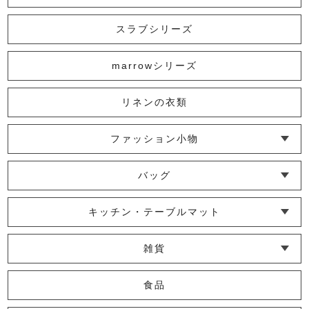
リネンのボディタオル
└ インナー
└ トップス
└ ワンピース
└ パンツ
└ スカート
└ 羽織りもの
└ キッズ・ベビー
スラブシリーズ
2,310円
(税込)
marrowシリーズ
リネンの衣類
かやキノミフェイスタオル
2,530円
(税込)
ファッション小物
└ ショール・ストール
└ マスク
└ 靴下・アームカバー
バッグ
└ ポシェット・ショルダーバッグ
└ トートバッグ
└ 巾着バッグ
【限定】かやバスタオル 墨
キッチン・テーブルマット
3,850円
(税込)
└ 蚊帳のふきん
└ かっぽう着・エプロン
└ その他キッチン小物
└ コースター
└ ランチョンマット・プレースマット
└ テーブルランナー・テーブルセンター
雑貨
└ その他小物
└ タオル・ハンカチ
└ ポーチ
└ インテリア
食品
かやハーフケット