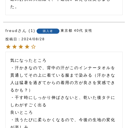
た。
freud
1
東京都
40代
女性
購入者
投稿日
2024/08/28
気になったところ

・汗かきなので、背中の汗がこのインナータオルを
貫通してその上に着ている服まで染みる（汗かきな
人は猛暑を過ぎてからの着用の方が良さを実感でき
るかも？）

・干す時にしっかり伸ばさないと、乾いた後タテに
しわがすごく出る

良いところ

・洗うたびに柔らかくなるので、今後の生地の変化
が楽しみ
