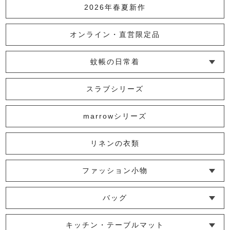
2026年春夏新作
かやオーガニックインナータンクトッ
プ
オンライン・直営限定品
6,600円
(税込)
蚊帳の日常着
【限定】かやインナーワンピース （シ
└ インナー
└ トップス
└ ワンピース
└ パンツ
└ スカート
└ 羽織りもの
└ キッズ・ベビー
ョート）
スラブシリーズ
7,150円
(税込)
marrowシリーズ
かやインナーセット 【40周年お買い
リネンの衣類
得セット】
9,240円
(税込)
ファッション小物
└ ショール・ストール
└ マスク
└ 靴下・アームカバー
かやインナーワンピース
バッグ
7,700円
(税込)
└ ポシェット・ショルダーバッグ
└ トートバッグ
└ 巾着バッグ
キッチン・テーブルマット