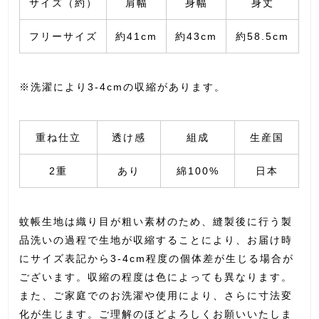
サイズ（約）
肩幅
身幅
身丈
フリーサイズ
約41cm
約43cm
約58.5cm
※洗濯により3-4cmの収縮があります。
重ね仕立
透け感
組成
生産国
2重
あり
綿100%
日本
蚊帳生地は織り目が粗い素材のため、縫製後に行う製
品洗いの過程で生地が収縮することにより、お届け時
にサイズ表記から3-4cm程度の個体差が生じる場合が
ございます。収縮の程度は色によっても異なります。
また、ご家庭でのお洗濯や使用により、さらに寸法変
化が生じます。ご理解のほどよろしくお願いいたしま