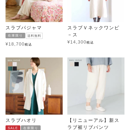
スラブパジャマ
スラブＶネックワンピ
－ス
在庫限り
送料無料
¥
14,300
税込
¥
18,700
税込
スラブハオリ
【リニューアル】新ス
ラブ裾リブパンツ
SALE
在庫限り