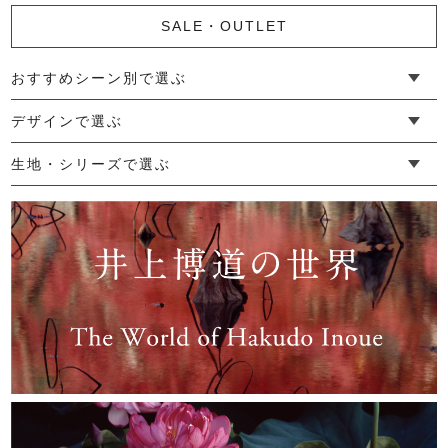
SALE・OUTLET
おすすめシーン別で選ぶ
└ 新生活
└ 和装
└ 旅行
└ 快眠
└ お祝い
デザインで選ぶ
└ ゆったりデザイン
└ 小柄さんにおすすめデザイン
└ 袖付きデザイン
└ メンズ・ユニセックスデザイン
└ 暮らしの黒色特集
生地・シリーズで選ぶ
└ 手紬手織り麻
└ 先染め麻
└ からみ織
└ グレーズリネン
└ 綿麻帆布
└ リネンツイード
└ リネンハンプ
└ ざっくり麻
└ オーガニックの蚊帳
└ かやキノミシリーズ
└ ふちどりシリーズ
└ 花紋シリーズ
└ 小紋シリーズ
└ 華わびシリーズ
└ 波ステッチシリーズ
└ あゆみ鹿シリーズ
└ 森の鹿シリーズ
└ まほろばシリーズ
└ 刺し子渦シリーズ
└ 革の水玉シリーズ
└ 新ビオシリーズ