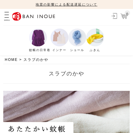
地震の影響による配送遅延について
0
MENU
蚊帳の日常着
インナー
ショール
ふきん
HOME
スラブのかや
スラブのかや