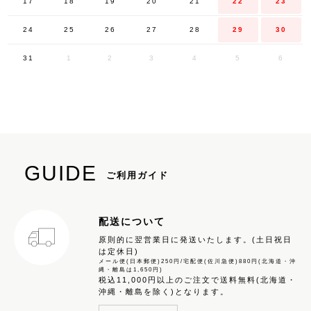
17
18
19
20
21
22
23
24
25
26
27
28
29
30
31
1
2
3
4
5
6
GUIDE
ご利用ガイド
配送について
原則的に翌営業日に発送いたします。(土日祝日
は定休日)
メール便(日本郵便)250円/宅配便(佐川急便)880円(北海道・沖
縄・離島は1,650円)
税込11,000円以上のご注文で送料無料(北海道・
沖縄・離島を除く)となります。