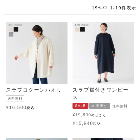
19
件中
1
-
19
件表示
スラブコクーンハオリ
スラブ襟付きワンピー
ス
送料無料
SALE
在庫限り
送料無料
¥
16,500
税込
¥
19,800
のところ
¥
15,840
税込