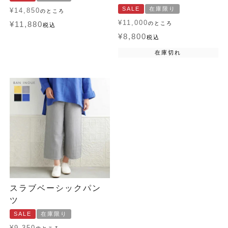
SALE
在庫限り
¥
14,850
のところ
¥
11,000
¥
11,880
のところ
税込
¥
8,800
税込
在庫切れ
スラブベーシックパン
ツ
SALE
在庫限り
¥
9,350