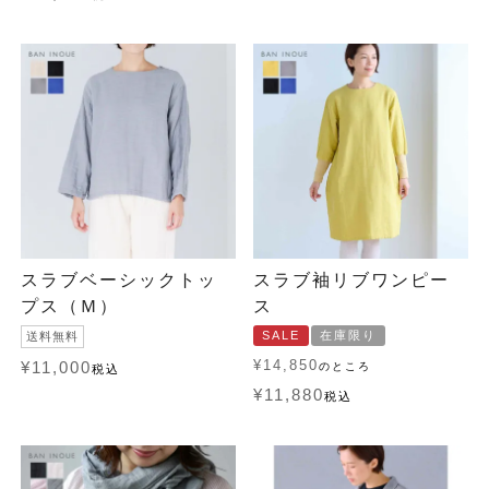
スラブベーシックトッ
スラブ袖リブワンピー
プス（Ｍ）
ス
SALE
在庫限り
送料無料
¥
14,850
¥
11,000
のところ
税込
¥
11,880
税込