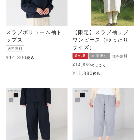
スラブボリューム袖ト
【限定】スラブ袖リブ
ップス
ワンピース（ゆったり
サイズ）
送料無料
SALE
在庫限り
送料無料
¥
14,300
税込
¥
14,850
のところ
¥
11,880
税込