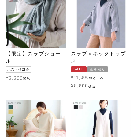
【限定】スラブショー
スラブＶネックトップ
ル
ス
SALE
在庫限り
ポスト便対応
¥
11,000
¥
3,300
のところ
税込
¥
8,800
税込