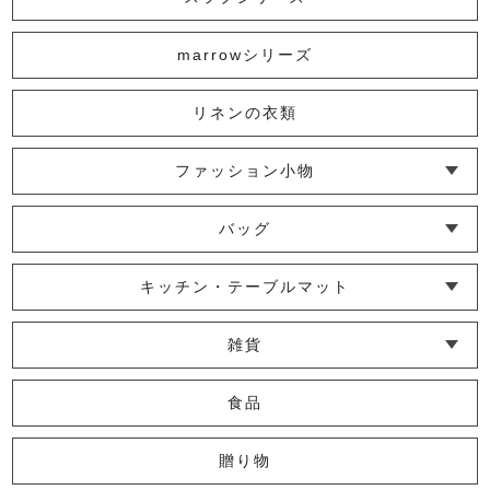
marrowシリーズ
リネンの衣類
ファッション小物
└ ショール・ストール
└ マスク
└ 靴下・アームカバー
バッグ
└ ポシェット・ショルダーバッグ
└ トートバッグ
└ 巾着バッグ
キッチン・テーブルマット
└ 蚊帳のふきん
└ かっぽう着・エプロン
└ その他キッチン小物
└ コースター
└ ランチョンマット・プレースマット
└ テーブルランナー・テーブルセンター
雑貨
└ その他小物
└ タオル・ハンカチ
└ ポーチ
└ インテリア
食品
贈り物