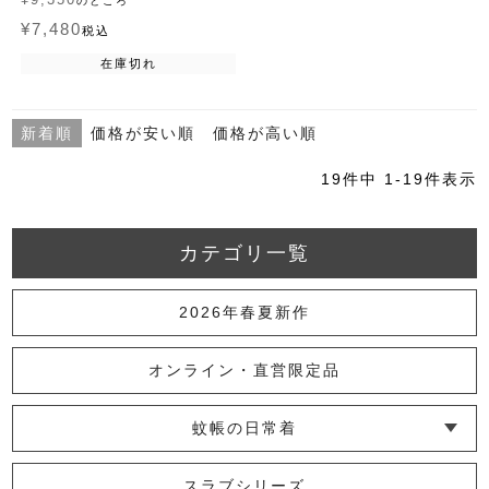
のところ
¥
7,480
税込
在庫切れ
新着順
価格が安い順
価格が高い順
19
件中
1
-
19
件表示
カテゴリ一覧
2026年春夏新作
オンライン・直営限定品
蚊帳の日常着
└ インナー
└ トップス
└ ワンピース
└ パンツ
└ スカート
└ 羽織りもの
└ キッズ・ベビー
スラブシリーズ