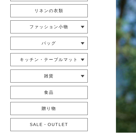
リネンの衣類
ファッション小物
└ ショール・ストール
└ マスク
└ 靴下・アームカバー
バッグ
└ ポシェット・ショルダーバッグ
└ トートバッグ
└ 巾着バッグ
キッチン・テーブルマット
└ 蚊帳のふきん
└ かっぽう着・エプロン
└ その他キッチン小物
└ コースター
└ ランチョンマット・プレースマ
└ テーブルランナー・テーブルセ
雑貨
ット
ンター
└ その他小物
└ タオル・ハンカチ
└ ポーチ
└ インテリア
食品
贈り物
SALE・OUTLET