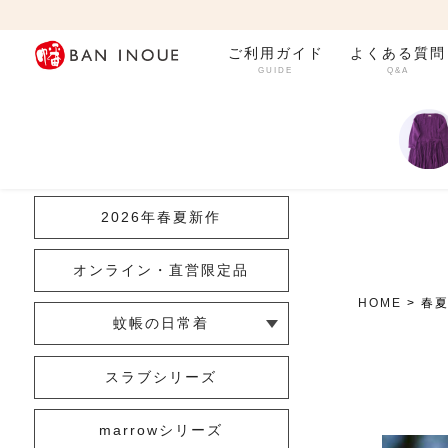
ご利用ガイド
よくある質問
GUIDE
Q&A
カテゴリ一覧
2026年春夏新作
オンライン・直営限定品
HOME
春
蚊帳の日常着
└ インナー
└ トップス
└ ワンピース
└ パンツ
└ スカート
└ 羽織りもの
└ キッズ・ベビー
スラブシリーズ
marrowシリーズ