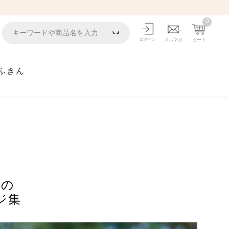
0
ログイン
メルマガ
カート
ふきん
ルの
ジ集