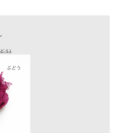
ル
どう)