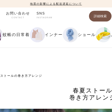
地震の影響による配送遅延について
お問い合わせ
SNS
詳細検索
CONTACT
INSTAGRAM
蚊帳の日常着
インナー
ショール
夏ストールの巻き方アレンジ
春夏ストー
巻き方アレン