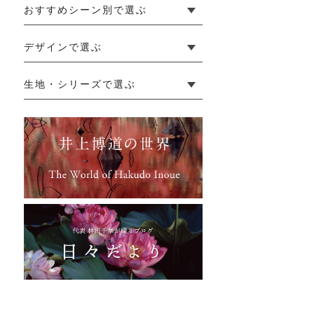
おすすめシーン別で選ぶ
└ 新生活
└ 和装
└ 旅行
└ 快眠
└ お祝い
デザインで選ぶ
└ ゆったりデザイン
└ 小柄さんにおすすめデザイン
└ 袖付きデザイン
└ メンズ・ユニセックスデザイン
└ 暮らしの黒色特集
生地・シリーズで選ぶ
└ 手紬手織り麻
└ 先染め麻
└ からみ織
└ グレーズリネン
└ 綿麻帆布
└ リネンツイード
└ リネンハンプ
└ ざっくり麻
└ オーガニックの蚊帳
└ かやキノミシリーズ
└ ふちどりシリーズ
└ 花紋シリーズ
└ 小紋シリーズ
└ 華わびシリーズ
└ 波ステッチシリーズ
└ あゆみ鹿シリーズ
└ 森の鹿シリーズ
└ まほろばシリーズ
└ 刺し子渦シリーズ
└ 革の水玉シリーズ
└ 新ビオシリーズ