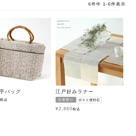
6
件中
1
-
6
件表示
手バッグ
江戸好みラナー
税込
在庫限り
ポスト便対応
¥
2,860
税込