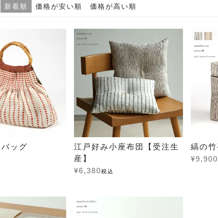
新着順
価格が安い順
価格が高い順
手バッグ
江戸好み小座布団【受注生
縞の竹
産】
¥
9,900
¥
6,380
税込