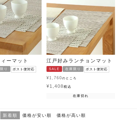
ティーマット
江戸好みランチョンマット
限り
SALE
在庫限り
ポスト便対応
ポスト便対応
¥
1,760
のところ
¥
1,408
税込
在庫切れ
新着順
価格が安い順
価格が高い順