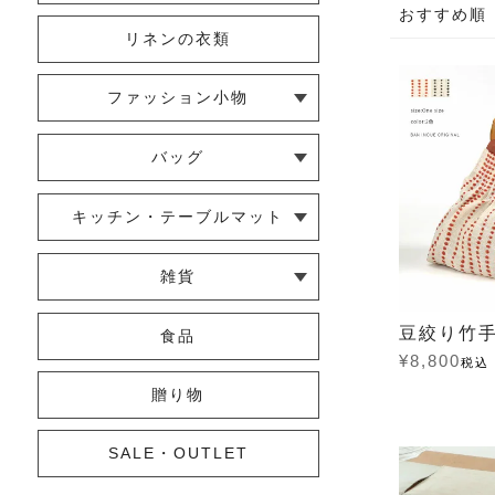
おすすめ順
リネンの衣類
ファッション小物
└ ショール・ストール
└ マスク
└ 靴下・アームカバー
バッグ
└ ポシェット・ショルダーバッグ
└ トートバッグ
└ 巾着バッグ
キッチン・テーブルマット
└ 蚊帳のふきん
└ かっぽう着・エプロン
└ その他キッチン小物
└ コースター
└ ランチョンマット・プレースマ
└ テーブルランナー・テーブルセ
雑貨
ット
ンター
└ その他小物
└ タオル・ハンカチ
└ ポーチ
└ インテリア
豆絞り竹
食品
¥
8,800
税込
贈り物
SALE・OUTLET