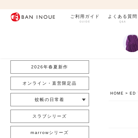
ご利用ガイド
よくある質問
GUIDE
Q&A
カテゴリ一覧
2026年春夏新作
オンライン・直営限定品
HOME
ED
蚊帳の日常着
└ インナー
└ トップス
└ ワンピース
└ パンツ
└ スカート
└ 羽織りもの
└ キッズ・ベビー
スラブシリーズ
marrowシリーズ