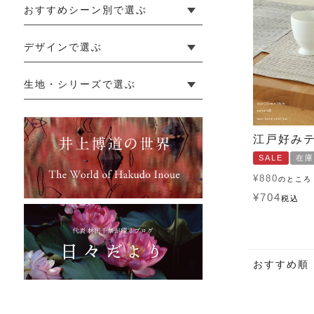
おすすめシーン別で選ぶ
└ 新生活
└ 和装
└ 旅行
└ 快眠
└ お祝い
デザインで選ぶ
└ ゆったりデザイン
└ 小柄さんにおすすめデザイン
└ 袖付きデザイン
└ メンズ・ユニセックスデザイン
└ 暮らしの黒色特集
生地・シリーズで選ぶ
└ 手紬手織り麻
└ 先染め麻
└ からみ織
└ グレーズリネン
└ 綿麻帆布
└ リネンツイード
└ リネンハンプ
└ ざっくり麻
└ オーガニックの蚊帳
└ かやキノミシリーズ
└ ふちどりシリーズ
└ 花紋シリーズ
└ 小紋シリーズ
└ 華わびシリーズ
└ 波ステッチシリーズ
└ あゆみ鹿シリーズ
└ 森の鹿シリーズ
└ まほろばシリーズ
└ 刺し子渦シリーズ
└ 革の水玉シリーズ
└ 新ビオシリーズ
江戸好み
SALE
在庫
¥
880
のところ
¥
704
税込
おすすめ順