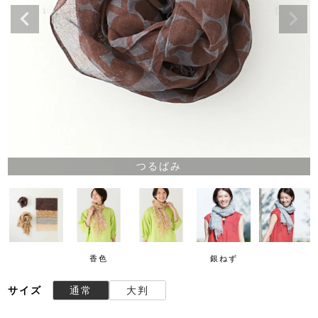
つるばみ
香色
銀ねず
サイズ
通常
大判