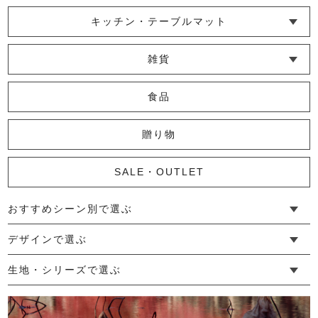
（竹/香色）
└ ポシェット・ショルダーバッグ
└ トートバッグ
└ 巾着バッグ
キッチン・テーブルマット
2,970円
(税込)
└ 蚊帳のふきん
└ かっぽう着・エプロン
└ その他キッチン小物
└ コースター
└ ランチョンマット・プレースマット
└ テーブルランナー・テーブルセンター
雑貨
marrowショール
└ その他小物
└ タオル・ハンカチ
└ ポーチ
└ インテリア
食品
8,250円
(税込)
贈り物
かや大判ショール
SALE・OUTLET
4,400円
(税込)
おすすめシーン別で選ぶ
└ 新生活
└ 和装
└ 旅行
└ 快眠
└ お祝い
デザインで選ぶ
└ ゆったりデザイン
└ 小柄さんにおすすめデザイン
└ 袖付きデザイン
└ メンズ・ユニセックスデザイン
└ 暮らしの黒色特集
生地・シリーズで選ぶ
└ 手紬手織り麻
└ 先染め麻
└ からみ織
└ グレーズリネン
└ 綿麻帆布
└ リネンツイード
└ リネンハンプ
└ ざっくり麻
└ オーガニックの蚊帳
└ かやキノミシリーズ
└ ふちどりシリーズ
└ 花紋シリーズ
└ 小紋シリーズ
└ 華わびシリーズ
└ 波ステッチシリーズ
└ あゆみ鹿シリーズ
└ 森の鹿シリーズ
└ まほろばシリーズ
└ 刺し子渦シリーズ
└ 革の水玉シリーズ
└ 新ビオシリーズ