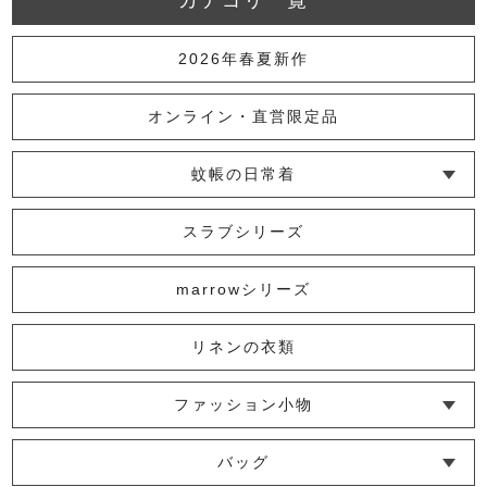
カテゴリ一覧
3,300円
(税込)
2026年春夏新作
かやふちどりショール
オンライン・直営限定品
3,300円
(税込)
蚊帳の日常着
└ インナー
└ トップス
└ ワンピース
└ パンツ
└ スカート
└ 羽織りもの
└ キッズ・ベビー
かやショール
スラブシリーズ
2,200円
(税込)
marrowシリーズ
リネンの衣類
かやマルチボーダー大判ショール
6,050円
(税込)
ファッション小物
└ ショール・ストール
└ マスク
└ 靴下・アームカバー
バッグ
【旧色】かやリバーシブルショール