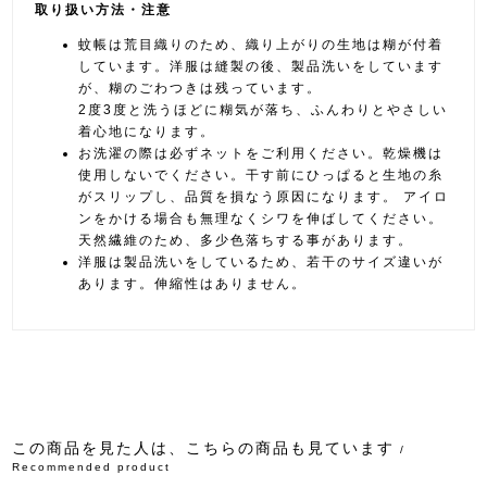
取り扱い方法・注意
蚊帳は荒目織りのため、織り上がりの生地は糊が付着
しています。洋服は縫製の後、製品洗いをしています
が、糊のごわつきは残っています。
2度3度と洗うほどに糊気が落ち、ふんわりとやさしい
着心地になります。
お洗濯の際は必ずネットをご利用ください。乾燥機は
使用しないでください。干す前にひっぱると生地の糸
がスリップし、品質を損なう原因になります。 アイロ
ンをかける場合も無理なくシワを伸ばしてください。
天然繊維のため、多少色落ちする事があります。
洋服は製品洗いをしているため、若干のサイズ違いが
あります。伸縮性はありません。
この商品を見た人は、こちらの商品も見ています
/
Recommended product