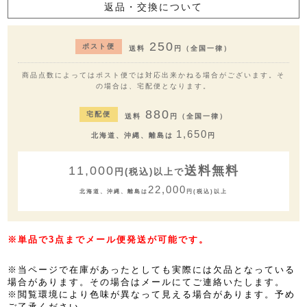
返品・交換について
250
ポスト便
送料
円（全国一律）
商品点数によってはポスト便では対応出来かねる場合がございます。そ
の場合は、宅配便となります。
880
宅配便
送料
円（全国一律）
1,650
北海道、沖縄、離島は
円
11,000
送料無料
円(税込)以上で
22,000
北海道、沖縄、離島は
円(税込)以上
※単品で3点までメール便発送が可能です。
※当ページで在庫があったとしても実際には欠品となっている
場合があります。その場合はメールにてご連絡いたします。
※閲覧環境により色味が異なって見える場合があります。予め