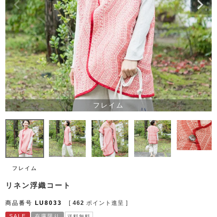
フレイム
フレイム
リネン浮織コート
商品番号
LU8033
[
462
ポイント進呈 ]
SALE
在庫限り
送料無料