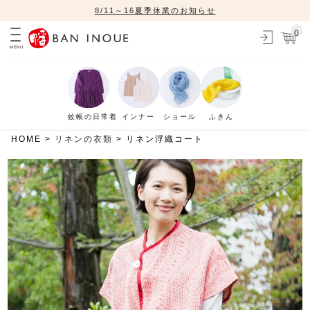
8/11～16夏季休業のお知らせ
0
MENU
蚊帳の日常着
インナー
ショール
ふきん
HOME
リネンの衣類
リネン浮織コート