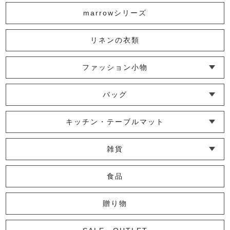
31,680円
(税込)
marrowシリーズ
リネンの衣類
色無地革使いタブレットケース
2,090円
(税込)
ファッション小物
└ ショール・ストール
└ マスク
└ 靴下・アームカバー
バッグ
かやフレンチスリーブかっぽう着
└ ポシェット・ショルダーバッグ
└ トートバッグ
└ 巾着バッグ
キッチン・テーブルマット
6,160円
(税込)
└ 蚊帳のふきん
└ かっぽう着・エプロン
└ その他キッチン小物
└ コースター
└ ランチョンマット・プレースマット
└ テーブルランナー・テーブルセンター
雑貨
【旧仕様】marrowガウン
└ その他小物
└ タオル・ハンカチ
└ ポーチ
└ インテリア
食品
26,400円
(税込)
贈り物
marrowピンタックベスト