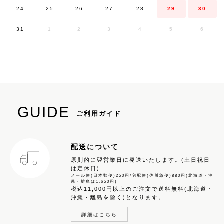
24
25
26
27
28
29
30
31
1
2
3
4
5
6
GUIDE
ご利用ガイド
配送について
原則的に翌営業日に発送いたします。(土日祝日
は定休日)
メール便(日本郵便)250円/宅配便(佐川急便)880円(北海道・沖
縄・離島は1,650円)
税込11,000円以上のご注文で送料無料(北海道・
沖縄・離島を除く)となります。
詳細はこちら