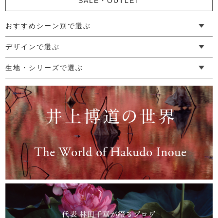
SALE・OUTLET
20,240円
(税込)
おすすめシーン別で選ぶ
└ 新生活
└ 和装
└ 旅行
└ 快眠
└ お祝い
デザインで選ぶ
└ ゆったりデザイン
└ 小柄さんにおすすめデザイン
└ 袖付きデザイン
└ メンズ・ユニセックスデザイン
└ 暮らしの黒色特集
生地・シリーズで選ぶ
└ 手紬手織り麻
└ 先染め麻
└ からみ織
└ グレーズリネン
└ 綿麻帆布
└ リネンツイード
└ リネンハンプ
└ ざっくり麻
└ オーガニックの蚊帳
└ かやキノミシリーズ
└ ふちどりシリーズ
└ 花紋シリーズ
└ 小紋シリーズ
└ 華わびシリーズ
└ 波ステッチシリーズ
└ あゆみ鹿シリーズ
└ 森の鹿シリーズ
└ まほろばシリーズ
└ 刺し子渦シリーズ
└ 革の水玉シリーズ
└ 新ビオシリーズ