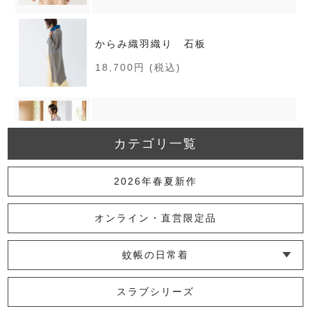
からみ織羽織り 石板
18,700円
(税込)
からみ織羽織り 生成
カテゴリ一覧
16,500円
(税込)
2026年春夏新作
【 FIVE SENSES 703 】marrowハオ
リ
オンライン・直営限定品
41,800円
(税込)
蚊帳の日常着
└ インナー
└ トップス
└ ワンピース
└ パンツ
└ スカート
└ 羽織りもの
└ キッズ・ベビー
【旧仕様】marrowコート
スラブシリーズ