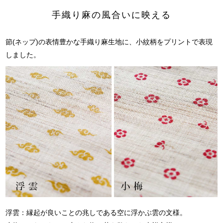
手織り麻の風合いに映える
節(ネップ)の表情豊かな手織り麻生地に、
小紋柄をプリントで表現
しました。
浮雲：縁起が良いことの兆しである空に浮かぶ雲の文様。