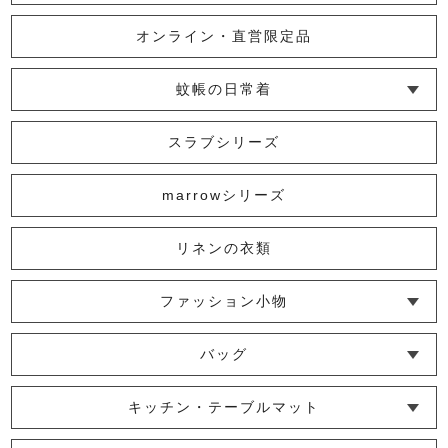
オンライン・直営限定品
蚊帳の日常着
└ インナー
└ トップス
└ ワンピース
└ パンツ
└ スカート
└ 羽織りもの
└ キッズ・ベビー
スラブシリーズ
marrowシリーズ
リネンの衣類
ファッション小物
└ ショール・ストール
└ マスク
└ 靴下・アームカバー
バッグ
└ ポシェット・ショルダーバッグ
└ トートバッグ
└ 巾着バッグ
キッチン・テーブルマット
└ 蚊帳のふきん
└ かっぽう着・エプロン
└ その他キッチン小物
└ コースター
└ ランチョンマット・プレースマット
└ テーブルランナー・テーブルセンター