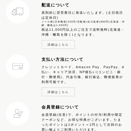
配送について
原則的に翌営業日に発送いたします。(土日祝日
は定休日)
メール便(日本郵便)250円/宅配便(佐川急便)880円(北海道・沖
縄・離島は1,650円)
税込11,000円以上のご注文で送料無料(北海道・
沖縄・離島を除く)となります。
詳細はこちら
支払い方法について
クレジットカード、Amazon Pay、PayPay、d
払い、キャリア決済、NP後払い(コンビニ・銀
行・郵便局)、代金引換、銀行振込、郵便振替が
利用可能です。
詳細はこちら
会員登録について
会員登録(任意)で、ポイントの付与/利用や限定
クーポンなど、お得な特典がございます。たま
ったポイントは1ポイント＝1円として次回のお
買い物よりご利用いただけます。