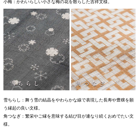
小梅：かわいらしい小さな梅の花を散らした吉祥文様。
雪ちらし：舞う雪の結晶をやわらかな線で表現した長寿や豊穣を願
う縁起の良い文様。
角つなぎ：繁栄やご縁を意味する結び目が連なり続くおめでたい文
様。