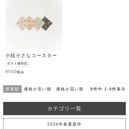
小紋小さなコースター
ポスト便対応
¥
550
税込
新着順
価格が安い順
価格が高い順
9
件中
1
-
9
件表示
カテゴリ一覧
2026年春夏新作