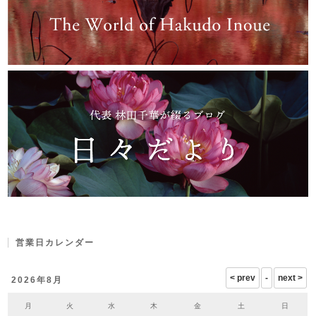
営業日カレンダー
2026年8月
月
火
水
木
金
土
日