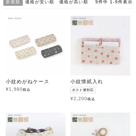
新着順
価格が安い順
価格が高い順
9
件中
1
-
9
件表示
小紋めがねケース
小紋懐紙入れ
¥
1,980
税込
ポスト便対応
¥
2,200
税込