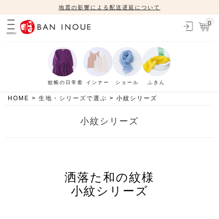
地震の影響による配送遅延について
0
MENU
蚊帳の日常着
インナー
ショール
ふきん
HOME
生地・シリーズで選ぶ
小紋シリーズ
小紋シリーズ
洒落た和の紋様
小紋シリーズ