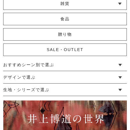
雑貨
└ その他小物
└ タオル・ハンカチ
└ ポーチ
└ インテリア
食品
贈り物
SALE・OUTLET
おすすめシーン別で選ぶ
└ 新生活
└ 和装
└ 旅行
└ 快眠
└ お祝い
デザインで選ぶ
└ ゆったりデザイン
└ 小柄さんにおすすめデザイン
└ 袖付きデザイン
└ メンズ・ユニセックスデザイン
└ 暮らしの黒色特集
生地・シリーズで選ぶ
└ 手紬手織り麻
└ 先染め麻
└ からみ織
└ グレーズリネン
└ 綿麻帆布
└ リネンツイード
└ リネンハンプ
└ ざっくり麻
└ オーガニックの蚊帳
└ かやキノミシリーズ
└ ふちどりシリーズ
└ 花紋シリーズ
└ 小紋シリーズ
└ 華わびシリーズ
└ 波ステッチシリーズ
└ あゆみ鹿シリーズ
└ 森の鹿シリーズ
└ まほろばシリーズ
└ 刺し子渦シリーズ
└ 革の水玉シリーズ
└ 新ビオシリーズ