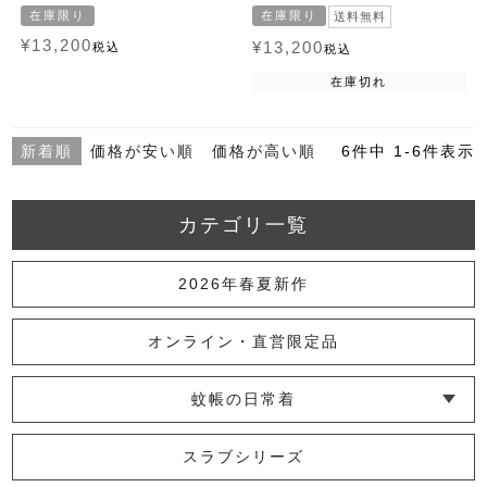
在庫限り
在庫限り
送料無料
¥
13,200
¥
13,200
税込
税込
在庫切れ
新着順
価格が安い順
価格が高い順
6
件中
1
-
6
件表示
カテゴリ一覧
2026年春夏新作
オンライン・直営限定品
蚊帳の日常着
└ インナー
└ トップス
└ ワンピース
└ パンツ
└ スカート
└ 羽織りもの
└ キッズ・ベビー
スラブシリーズ