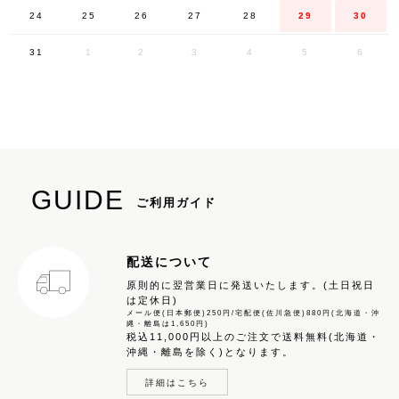
24
25
26
27
28
29
30
31
1
2
3
4
5
6
GUIDE
ご利用ガイド
配送について
原則的に翌営業日に発送いたします。(土日祝日
は定休日)
メール便(日本郵便)250円/宅配便(佐川急便)880円(北海道・沖
縄・離島は1,650円)
税込11,000円以上のご注文で送料無料(北海道・
沖縄・離島を除く)となります。
詳細はこちら