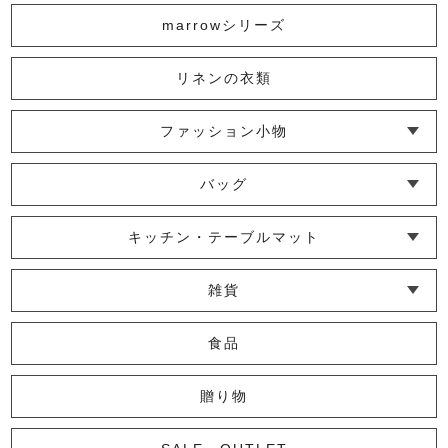
marrowシリーズ
リネンの衣類
ファッション小物
└ ショール・ストール
└ マスク
└ 靴下・アームカバー
バッグ
└ ポシェット・ショルダーバッグ
└ トートバッグ
└ 巾着バッグ
キッチン・テーブルマット
└ 蚊帳のふきん
└ かっぽう着・エプロン
└ その他キッチン小物
└ コースター
└ ランチョンマット・プレースマット
└ テーブルランナー・テーブルセンター
雑貨
└ その他小物
└ タオル・ハンカチ
└ ポーチ
└ インテリア
食品
贈り物