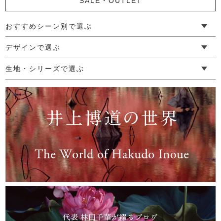
SALE・OUTLET
おすすめシーン別で選ぶ
└ 新生活
└ 和装
└ 旅行
└ 快眠
└ お祝い
デザインで選ぶ
└ ゆったりデザイン
└ 小柄さんにおすすめデザイン
└ 袖付きデザイン
└ メンズ・ユニセックスデザイン
└ 暮らしの黒色特集
生地・シリーズで選ぶ
└ 手紬手織り麻
└ 先染め麻
└ からみ織
└ グレーズリネン
└ 綿麻帆布
└ リネンツイード
└ リネンハンプ
└ ざっくり麻
└ オーガニックの蚊帳
└ かやキノミシリーズ
└ ふちどりシリーズ
└ 花紋シリーズ
└ 小紋シリーズ
└ 華わびシリーズ
└ 波ステッチシリーズ
└ あゆみ鹿シリーズ
└ 森の鹿シリーズ
└ まほろばシリーズ
└ 刺し子渦シリーズ
└ 革の水玉シリーズ
└ 新ビオシリーズ