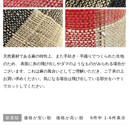
天然素材である麻の特性上、
また手紡ぎ・手織りでつくられた生地
のため、
表面に糸の飛び出しやダマのようなものが
みられる場合が
ございます。
これは麻の風合いとしてご理解いただき、
ご了承の上
お買い求めください。
気になる場合は飛び出している部分をハサミ
でカットしてください。
新着順
価格が安い順
価格が高い順
6
件中
1
-
6
件表示