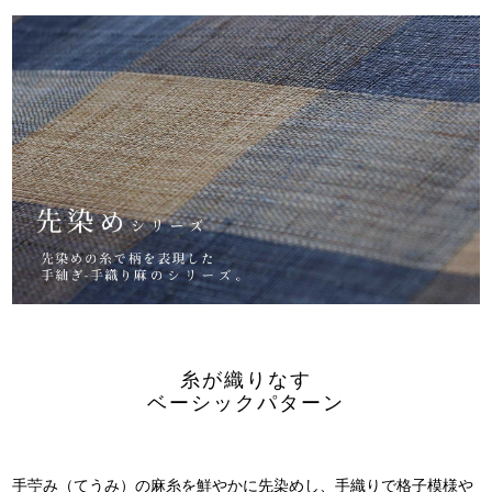
糸が織りなす
ベーシックパターン
手苧み（てうみ）の麻糸を鮮やかに先染めし、
手織りで格子模様や