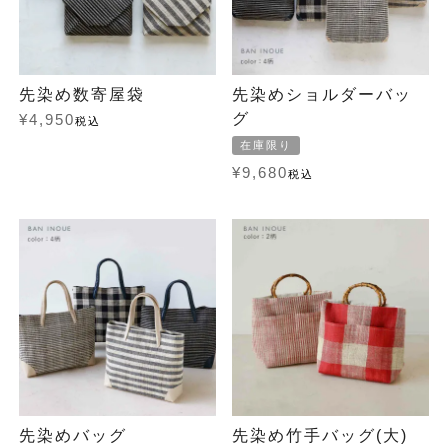
先染め数寄屋袋
先染めショルダーバッ
グ
¥
4,950
税込
在庫限り
¥
9,680
税込
先染めバッグ
先染め竹手バッグ(大)