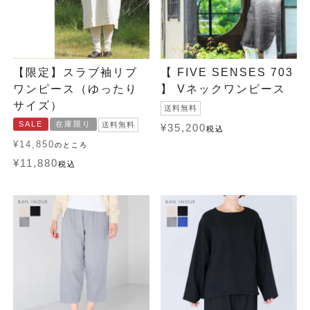
【限定】スラブ袖リブ
【 FIVE SENSES 703
ワンピース（ゆったり
】 Vネックワンピース
サイズ）
送料無料
SALE
在庫限り
送料無料
¥
35,200
税込
¥
14,850
のところ
¥
11,880
税込