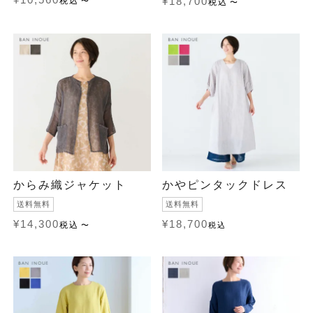
¥
10,560
税込
¥
18,700
〜
税込
〜
からみ織ジャケット
かやピンタックドレス
送料無料
送料無料
¥
14,300
¥
18,700
税込
〜
税込