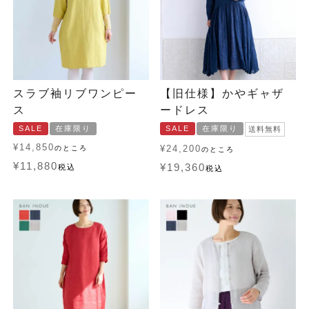
スラブ袖リブワンピー
【旧仕様】かやギャザ
ス
ードレス
SALE
在庫限り
SALE
在庫限り
送料無料
¥
14,850
¥
24,200
のところ
のところ
¥
11,880
¥
19,360
税込
税込