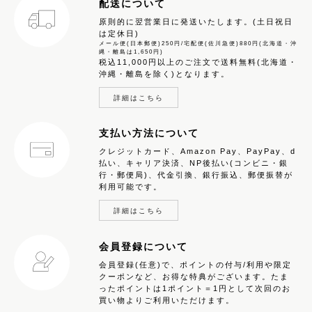
配送について
原則的に翌営業日に発送いたします。(土日祝日
は定休日)
メール便(日本郵便)250円/宅配便(佐川急便)880円(北海道・沖
縄・離島は1,650円)
税込11,000円以上のご注文で送料無料(北海道・
沖縄・離島を除く)となります。
詳細はこちら
支払い方法について
クレジットカード、Amazon Pay、PayPay、d
払い、キャリア決済、NP後払い(コンビニ・銀
行・郵便局)、代金引換、銀行振込、郵便振替が
利用可能です。
詳細はこちら
会員登録について
会員登録(任意)で、ポイントの付与/利用や限定
クーポンなど、お得な特典がございます。たま
ったポイントは1ポイント＝1円として次回のお
買い物よりご利用いただけます。