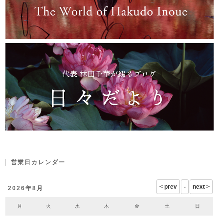
営業日カレンダー
2026年8月
月
火
水
木
金
土
日