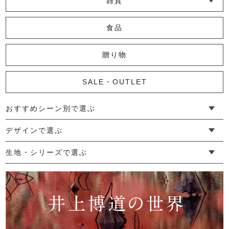
雑貨
└ その他小物
└ タオル・ハンカチ
└ ポーチ
└ インテリア
食品
贈り物
SALE・OUTLET
おすすめシーン別で選ぶ
└ 新生活
└ 和装
└ 旅行
└ 快眠
└ お祝い
デザインで選ぶ
└ ゆったりデザイン
└ 小柄さんにおすすめデザイン
└ 袖付きデザイン
└ メンズ・ユニセックスデザイン
└ 暮らしの黒色特集
生地・シリーズで選ぶ
└ 手紬手織り麻
└ 先染め麻
└ からみ織
└ グレーズリネン
└ 綿麻帆布
└ リネンツイード
└ リネンハンプ
└ ざっくり麻
└ オーガニックの蚊帳
└ かやキノミシリーズ
└ ふちどりシリーズ
└ 花紋シリーズ
└ 小紋シリーズ
└ 華わびシリーズ
└ 波ステッチシリーズ
└ あゆみ鹿シリーズ
└ 森の鹿シリーズ
└ まほろばシリーズ
└ 刺し子渦シリーズ
└ 革の水玉シリーズ
└ 新ビオシリーズ