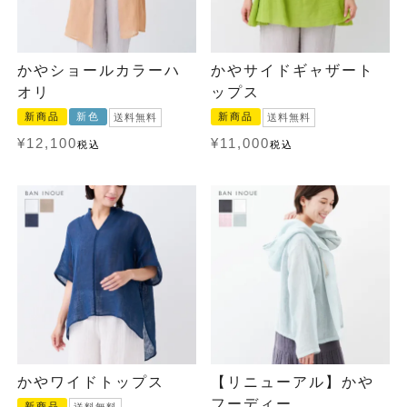
かやショールカラーハ
かやサイドギャザート
オリ
ップス
新商品
新色
新商品
送料無料
送料無料
¥
12,100
¥
11,000
税込
税込
かやワイドトップス
【リニューアル】かや
フーディー
新商品