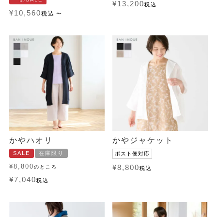
¥
13,200
税込
¥
10,560
税込
〜
かやハオリ
かやジャケット
SALE
在庫限り
ポスト便対応
¥
8,800
¥
8,800
のところ
税込
¥
7,040
税込