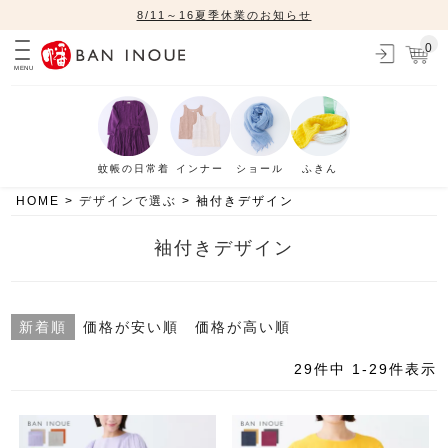
8/11～16夏季休業のお知らせ
0
MENU
蚊帳の日常着
インナー
ショール
ふきん
HOME
デザインで選ぶ
袖付きデザイン
袖付きデザイン
新着順
価格が安い順
価格が高い順
29
件中
1
-
29
件表示