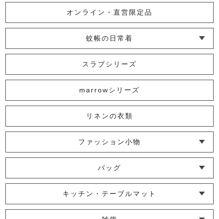
オンライン・直営限定品
蚊帳の日常着
└ インナー
└ トップス
└ ワンピース
└ パンツ
└ スカート
└ 羽織りもの
└ キッズ・ベビー
スラブシリーズ
marrowシリーズ
リネンの衣類
ファッション小物
└ ショール・ストール
└ マスク
└ 靴下・アームカバー
バッグ
└ ポシェット・ショルダーバッグ
└ トートバッグ
└ 巾着バッグ
キッチン・テーブルマット
└ 蚊帳のふきん
└ かっぽう着・エプロン
└ その他キッチン小物
└ コースター
└ ランチョンマット・プレースマット
└ テーブルランナー・テーブルセンター