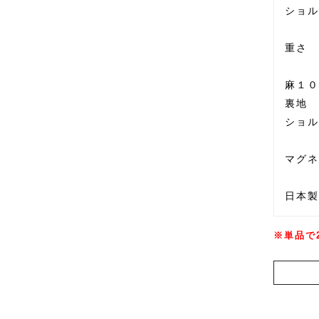
ショル
重さ 
麻１０
裏地 
ショル
マグネ
日本製
※単品で