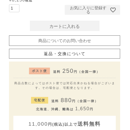
¥
8,250
税込
お気に入りに登録す
る
カートに入れる
商品についてのお問い合わせ
返品・交換について
250
ポスト便
送料
円（全国一律）
商品点数によってはポスト便では対応出来かねる場合がございま
す。その場合は、宅配便となります。
880
宅配便
送料
円（全国一律）
1,650
北海道、沖縄、離島は
円
11,000
送料無料
円(税込)以上で