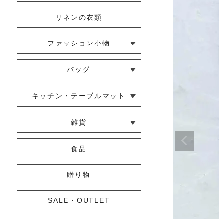
リネンの衣類
ファッション小物
└ ショール・ストール
└ マスク
└ 靴下・アームカバー
バッグ
└ ポシェット・ショルダーバッグ
└ トートバッグ
└ 巾着バッグ
キッチン・テーブルマット
└ 蚊帳のふきん
└ かっぽう着・エプロン
└ その他キッチン小物
└ コースター
└ ランチョンマット・プレースマ
└ テーブルランナー・テーブルセ
雑貨
ット
ンター
└ その他小物
└ タオル・ハンカチ
└ ポーチ
└ インテリア
食品
贈り物
SALE・OUTLET