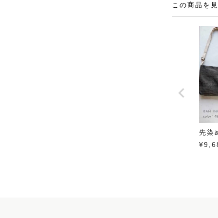
この商品を
先染
¥
9,6