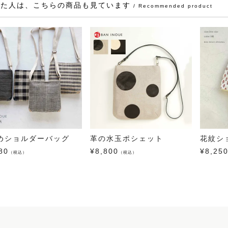
見た人は、こちらの商品も見ています
/ Recommended product
めショルダーバッグ
革の水玉ポシェット
花紋シ
80
¥
8,800
¥
8,25
（税込）
（税込）