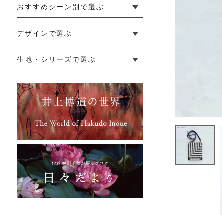
おすすめシーン別で選ぶ
└ 新生活
└ 和装
└ 旅行
└ 快眠
└ お祝い
デザインで選ぶ
└ ゆったりデザイン
└ 小柄さんにおすすめデザイン
└ 袖付きデザイン
└ メンズ・ユニセックスデザイン
└ 暮らしの黒色特集
生地・シリーズで選ぶ
└ 手紬手織り麻
└ 先染め麻
└ からみ織
└ グレーズリネン
└ 綿麻帆布
└ リネンツイード
└ リネンハンプ
└ ざっくり麻
└ オーガニックの蚊帳
└ かやキノミシリーズ
└ ふちどりシリーズ
└ 花紋シリーズ
└ 小紋シリーズ
└ 華わびシリーズ
└ 波ステッチシリーズ
└ あゆみ鹿シリーズ
└ 森の鹿シリーズ
└ まほろばシリーズ
└ 刺し子渦シリーズ
└ 革の水玉シリーズ
└ 新ビオシリーズ