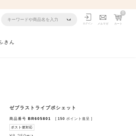
0
ログイン
メルマガ
カート
ふきん
ゼブラストライプポシェット
商品番号
BR605801
[
150
ポイント進呈 ]
ポスト便対応