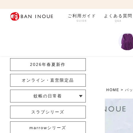
ご利用ガイド
よくある質問
GUIDE
Q&A
カテゴリ一覧
2026年春夏新作
オンライン・直営限定品
HOME
バ
蚊帳の日常着
└ インナー
└ トップス
└ ワンピース
└ パンツ
└ スカート
└ 羽織りもの
└ キッズ・ベビー
スラブシリーズ
marrowシリーズ