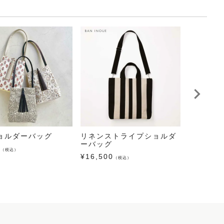
ョルダーバッグ
リネンストライプショルダ
デニムミ
ーバッグ
ッグ
0
（税込）
¥
16,500
¥
12,100
（税込）