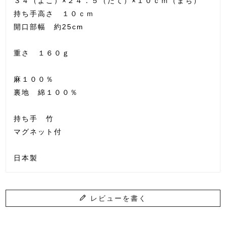
３４（よこ）×２４．５（たて）×１０ｃｍ（まち）
持ち手高さ １０ｃｍ
開口部幅 約25cm
重さ １６０ｇ
麻１００％
裏地 綿１００％
持ち手 竹
マグネット付
日本製
レビューを書く