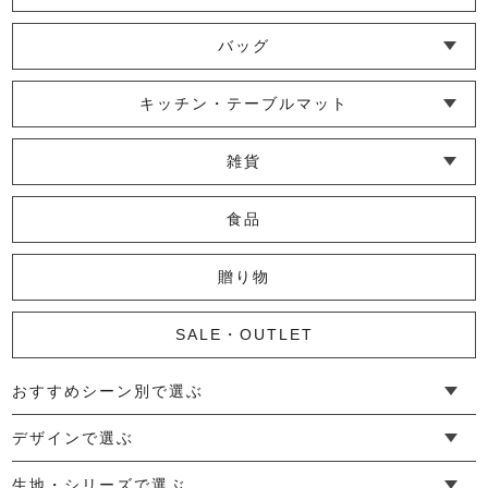
└ ショール・ストール
└ マスク
└ 靴下・アームカバー
9,900円
(税込)
バッグ
└ ポシェット・ショルダーバッグ
└ トートバッグ
└ 巾着バッグ
キッチン・テーブルマット
【 FIVE SENSES 703 】 紅型竹手
└ 蚊帳のふきん
└ かっぽう着・エプロン
└ その他キッチン小物
└ コースター
└ ランチョンマット・プレースマット
└ テーブルランナー・テーブルセンター
バッグ
雑貨
16,500円
(税込)
└ その他小物
└ タオル・ハンカチ
└ ポーチ
└ インテリア
食品
三つ編み巾着バッグ
贈り物
7,150円
(税込)
SALE・OUTLET
おすすめシーン別で選ぶ
先染めトートバッグ
└ 新生活
└ 和装
└ 旅行
└ 快眠
└ お祝い
デザインで選ぶ
16,500円
(税込)
└ ゆったりデザイン
└ 小柄さんにおすすめデザイン
└ 袖付きデザイン
└ メンズ・ユニセックスデザイン
└ 暮らしの黒色特集
生地・シリーズで選ぶ