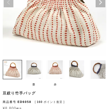
墨
赤
豆絞り竹手バッグ
商品番号
ED6058
[
160
ポイント進呈 ]
¥
8,800
税込