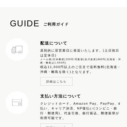
GUIDE
ご利用ガイド
配送について
原則的に翌営業日に発送いたします。(土日祝日
は定休日)
メール便(日本郵便)250円/宅配便(佐川急便)880円(北海道・沖
縄・離島は1,650円)
税込11,000円以上のご注文で送料無料(北海道・
沖縄・離島を除く)となります。
詳細はこちら
支払い方法について
クレジットカード、Amazon Pay、PayPay、d
払い、キャリア決済、NP後払い(コンビニ・銀
行・郵便局)、代金引換、銀行振込、郵便振替が
利用可能です。