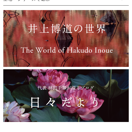
└ 手紬手織り麻
└ 先染め麻
└ からみ織
└ グレーズリネン
└ 綿麻帆布
└ リネンツイード
└ リネンハンプ
└ ざっくり麻
└ オーガニックの蚊帳
└ かやキノミシリーズ
└ ふちどりシリーズ
└ 花紋シリーズ
└ 小紋シリーズ
└ 華わびシリーズ
└ 波ステッチシリーズ
└ あゆみ鹿シリーズ
└ 森の鹿シリーズ
└ まほろばシリーズ
└ 刺し子渦シリーズ
└ 革の水玉シリーズ
└ 新ビオシリーズ