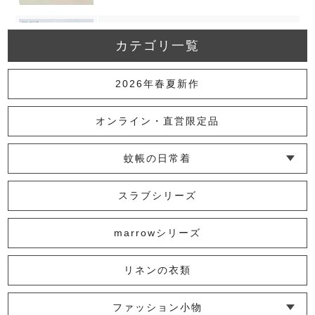
カテゴリ一覧
グレーズリネン竹手バッグ（大）
12,100円
(税込)
2026年春夏新作
オンライン・直営限定品
グレーズリネン竹手バッグ（小）
蚊帳の日常着
10,450円
(税込)
└ インナー
└ トップス
└ ワンピース
└ パンツ
└ スカート
└ 羽織りもの
└ キッズ・ベビー
スラブシリーズ
先染めバッグ
marrowシリーズ
13,200円
(税込)
リネンの衣類
ファッション小物
銀糸太布切り替えトートバッグ