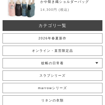
かや裂き織ショルダーバッグ
14,300円
(税込)
カテゴリ一覧
ゼブラストライプポシェット
2026年春夏新作
8,250円
(税込)
オンライン・直営限定品
蚊帳の日常着
まほろばポシェット
└ インナー
└ トップス
└ ワンピース
└ パンツ
└ スカート
└ 羽織りもの
└ キッズ・ベビー
7,700円
(税込)
スラブシリーズ
marrowシリーズ
革の水玉ポシェット
リネンの衣類