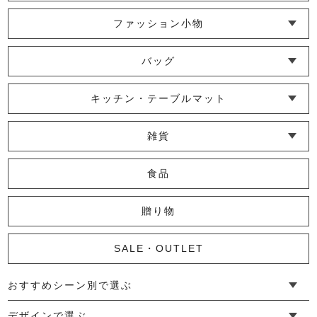
8,800円
(税込)
ファッション小物
└ ショール・ストール
└ マスク
└ 靴下・アームカバー
バッグ
花紋ショルダーバッグ
└ ポシェット・ショルダーバッグ
└ トートバッグ
└ 巾着バッグ
キッチン・テーブルマット
8,250円
(税込)
└ 蚊帳のふきん
└ かっぽう着・エプロン
└ その他キッチン小物
└ コースター
└ ランチョンマット・プレースマット
└ テーブルランナー・テーブルセンター
雑貨
└ その他小物
└ タオル・ハンカチ
└ ポーチ
└ インテリア
食品
贈り物
リネン浮織タピストリー
14,850円
(税込)
SALE・OUTLET
おすすめシーン別で選ぶ
└ 新生活
└ 和装
└ 旅行
└ 快眠
└ お祝い
デザインで選ぶ