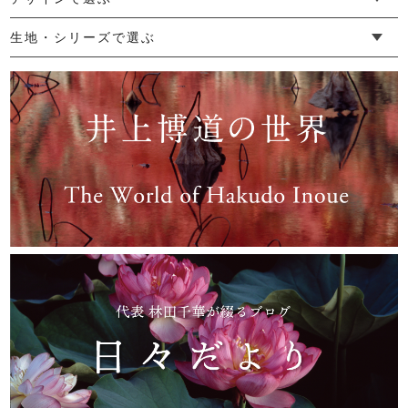
└ ゆったりデザイン
└ 小柄さんにおすすめデザイン
└ 袖付きデザイン
└ メンズ・ユニセックスデザイン
└ 暮らしの黒色特集
生地・シリーズで選ぶ
リネンハンプ２ｗａｙバッグ
└ 手紬手織り麻
└ 先染め麻
└ からみ織
└ グレーズリネン
└ 綿麻帆布
└ リネンツイード
└ リネンハンプ
└ ざっくり麻
└ オーガニックの蚊帳
└ かやキノミシリーズ
└ ふちどりシリーズ
└ 花紋シリーズ
└ 小紋シリーズ
└ 華わびシリーズ
└ 波ステッチシリーズ
└ あゆみ鹿シリーズ
└ 森の鹿シリーズ
└ まほろばシリーズ
└ 刺し子渦シリーズ
└ 革の水玉シリーズ
└ 新ビオシリーズ
18,700円
(税込)
Ｌ字レザーペンケース
4,180円
(税込)