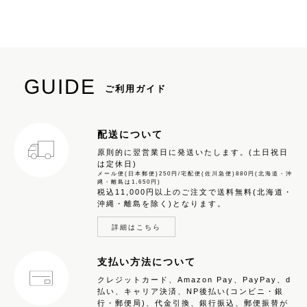
GUIDE
ご利用ガイド
配送について
原則的に翌営業日に発送いたします。(土日祝日
は定休日)
メール便(日本郵便)250円/宅配便(佐川急便)880円(北海道・沖
縄・離島は1,650円)
税込11,000円以上のご注文で送料無料(北海道・
沖縄・離島を除く)となります。
詳細はこちら
支払い方法について
クレジットカード、Amazon Pay、PayPay、d
払い、キャリア決済、NP後払い(コンビニ・銀
行・郵便局)、代金引換、銀行振込、郵便振替が