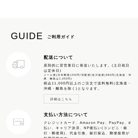
GUIDE
ご利用ガイド
配送について
原則的に翌営業日に発送いたします。(土日祝日
は定休日)
メール便(日本郵便)250円/宅配便(佐川急便)880円(北海道・沖
縄・離島は1,650円)
税込11,000円以上のご注文で送料無料(北海道・
沖縄・離島を除く)となります。
詳細はこちら
支払い方法について
クレジットカード、Amazon Pay、PayPay、d
払い、キャリア決済、NP後払い(コンビニ・銀
行・郵便局)、代金引換、銀行振込、郵便振替が