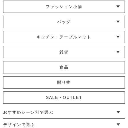
ファッション小物
└ ショール・ストール
└ マスク
└ 靴下・アームカバー
バッグ
└ ポシェット・ショルダーバッグ
└ トートバッグ
└ 巾着バッグ
キッチン・テーブルマット
└ 蚊帳のふきん
└ かっぽう着・エプロン
└ その他キッチン小物
└ コースター
└ ランチョンマット・プレースマット
└ テーブルランナー・テーブルセンター
雑貨
└ その他小物
└ タオル・ハンカチ
└ ポーチ
└ インテリア
食品
贈り物
SALE・OUTLET
おすすめシーン別で選ぶ
└ 新生活
└ 和装
└ 旅行
└ 快眠
└ お祝い
デザインで選ぶ