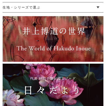
└ ゆったりデザイン
└ 小柄さんにおすすめデザイン
└ 袖付きデザイン
└ メンズ・ユニセックスデザイン
└ 暮らしの黒色特集
生地・シリーズで選ぶ
└ 手紬手織り麻
└ 先染め麻
└ からみ織
└ グレーズリネン
└ 綿麻帆布
└ リネンツイード
└ リネンハンプ
└ ざっくり麻
└ オーガニックの蚊帳
└ かやキノミシリーズ
└ ふちどりシリーズ
└ 花紋シリーズ
└ 小紋シリーズ
└ 華わびシリーズ
└ 波ステッチシリーズ
└ あゆみ鹿シリーズ
└ 森の鹿シリーズ
└ まほろばシリーズ
└ 刺し子渦シリーズ
└ 革の水玉シリーズ
└ 新ビオシリーズ