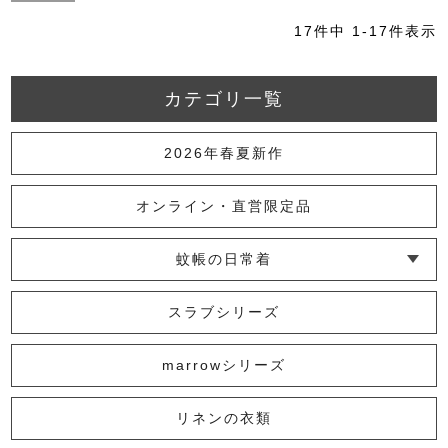
17
件中
1
-
17
件表示
カテゴリ一覧
2026年春夏新作
オンライン・直営限定品
蚊帳の日常着
└ インナー
└ トップス
└ ワンピース
└ パンツ
└ スカート
└ 羽織りもの
└ キッズ・ベビー
スラブシリーズ
marrowシリーズ
リネンの衣類