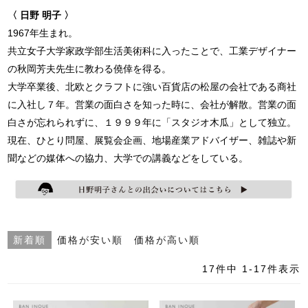
〈 日野 明子 〉
1967年生まれ。
共立女子大学家政学部生活美術科に入ったことで、工業デザイナー
の秋岡芳夫先生に教わる僥倖を得る。
大学卒業後、北欧とクラフトに強い百貨店の松屋の会社である商社
に入社し７年。営業の面白さを知った時に、会社が解散。営業の面
白さが忘れられずに、１９９９年に「スタジオ木瓜」として独立。
現在、ひとり問屋、展覧会企画、地場産業アドバイザー、雑誌や新
聞などの媒体への協力、大学での講義などをしている。
新着順
価格が安い順
価格が高い順
17
件中
1
-
17
件表示