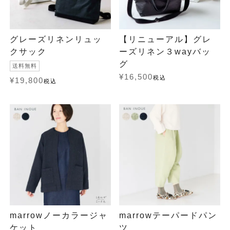
グレーズリネンリュッ
【リニューアル】グレ
クサック
ーズリネン３wayバッ
グ
送料無料
¥
16,500
税込
¥
19,800
税込
marrowノーカラージャ
marrowテーパードパン
ケット
ツ