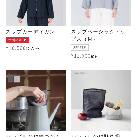
スラブカーディガン
スラブベーシックトッ
プス（Ｍ）
一部SALE
送料無料
¥
10,560
税込
〜
¥
11,000
税込
シンプルかや鍋つかみ
シンプルかや野菜袋