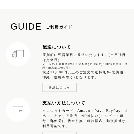
GUIDE
ご利用ガイド
配送について
原則的に翌営業日に発送いたします。(土日祝日
は定休日)
メール便(日本郵便)250円/宅配便(佐川急便)880円(北海道・沖
縄・離島は1,650円)
税込11,000円以上のご注文で送料無料(北海道・
沖縄・離島を除く)となります。
詳細はこちら
支払い方法について
クレジットカード、Amazon Pay、PayPay、d
払い、キャリア決済、NP後払い(コンビニ・銀
行・郵便局)、代金引換、銀行振込、郵便振替が
利用可能です。