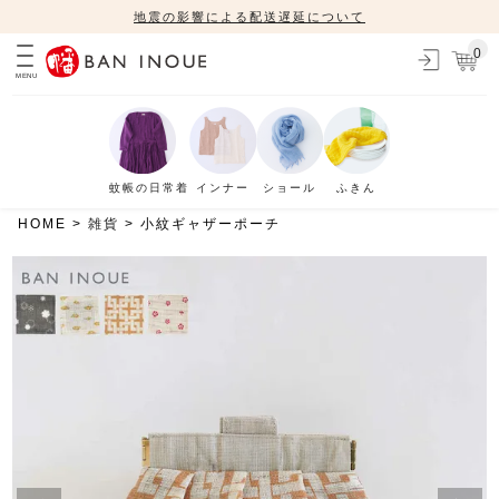
地震の影響による配送遅延について
0
MENU
蚊帳の日常着
インナー
ショール
ふきん
HOME
雑貨
小紋ギャザーポーチ