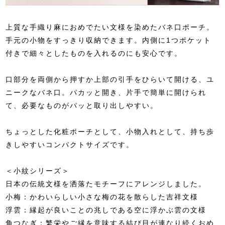
上質な手織り麻におめでたい文様を染めたバネ口ポーチ。
手元の小物をすっきり収納できます。内側に1つポケット
付きで細々としたものを入れるのにも安心です。
口部分を両側から押すか上部の引手をひらいて開ける、ユ
ニークなバネ口。パカッと開き、片手で簡単に開けられ
て、必要なものがパッと取り出しやすい。
ちょっとした化粧ポーチとして、小物入れとして、持ち歩
きしやすいコンパクトサイズです。
＜小紋シリーズ＞
日本の伝統文様を洒落たモチーフにアレンジしました。
小梅：かわいらしい小さな梅の花を散らした吉祥文様
浮雲：縁起が良いことの兆しである空に浮かぶ雲の文様
角つなぎ：繁栄やご縁を意味する結び目が連なり続くおめ