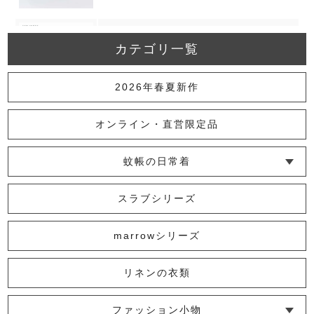
カテゴリ一覧
新ビオポーチ（小）
2,420円
(税込)
2026年春夏新作
オンライン・直営限定品
新ビオポーチ（大）
蚊帳の日常着
3,080円
(税込)
└ インナー
└ トップス
└ ワンピース
└ パンツ
└ スカート
└ 羽織りもの
└ キッズ・ベビー
スラブシリーズ
森の鹿三角ポーチ
marrowシリーズ
2,420円
(税込)
リネンの衣類
ファッション小物