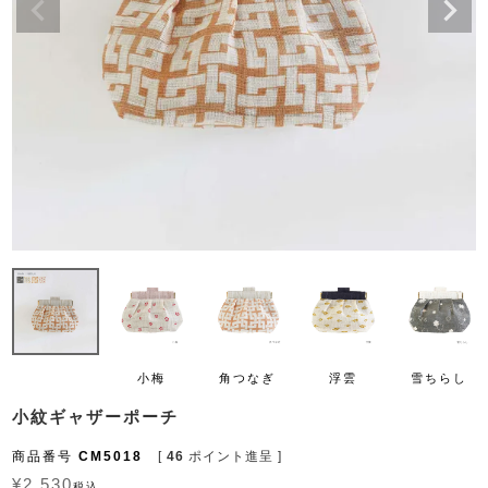
小梅
角つなぎ
浮雲
雪ちらし
小紋ギャザーポーチ
商品番号
CM5018
[
46
ポイント進呈 ]
¥
2,530
税込