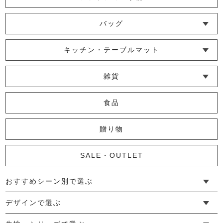
小紋懐紙入れ
└ ショール・ストール
└ マスク
└ 靴下・アームカバー
2,200円
(税込)
バッグ
└ ポシェット・ショルダーバッグ
└ トートバッグ
└ 巾着バッグ
キッチン・テーブルマット
日の出朱印帳ポーチ
└ 蚊帳のふきん
└ かっぽう着・エプロン
└ その他キッチン小物
└ コースター
└ ランチョンマット・プレースマット
└ テーブルランナー・テーブルセンター
雑貨
4,180円
(税込)
└ その他小物
└ タオル・ハンカチ
└ ポーチ
└ インテリア
食品
まほろばポーチ
贈り物
2,420円
(税込)
SALE・OUTLET
おすすめシーン別で選ぶ
かや裂き織ポーチ
└ 新生活
└ 和装
└ 旅行
└ 快眠
└ お祝い
デザインで選ぶ
4,400円
(税込)
└ ゆったりデザイン
└ 小柄さんにおすすめデザイン
└ 袖付きデザイン
└ メンズ・ユニセックスデザイン
└ 暮らしの黒色特集