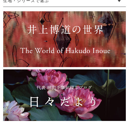
生地・シリーズで選ぶ
└ 手紬手織り麻
└ 先染め麻
└ からみ織
└ グレーズリネン
└ 綿麻帆布
└ リネンツイード
└ リネンハンプ
└ ざっくり麻
└ オーガニックの蚊帳
└ かやキノミシリーズ
└ ふちどりシリーズ
└ 花紋シリーズ
└ 小紋シリーズ
└ 華わびシリーズ
└ 波ステッチシリーズ
└ あゆみ鹿シリーズ
└ 森の鹿シリーズ
└ まほろばシリーズ
└ 刺し子渦シリーズ
└ 革の水玉シリーズ
└ 新ビオシリーズ