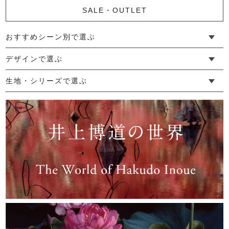
SALE・OUTLET
おすすめシーン別で選ぶ
新ビオポーチ（大）
└ 新生活
└ 和装
└ 旅行
└ 快眠
└ お祝い
デザインで選ぶ
3,080円
(税込)
└ ゆったりデザイン
└ 小柄さんにおすすめデザイン
└ 袖付きデザイン
└ メンズ・ユニセックスデザイン
└ 暮らしの黒色特集
生地・シリーズで選ぶ
└ 手紬手織り麻
└ 先染め麻
└ からみ織
└ グレーズリネン
└ 綿麻帆布
└ リネンツイード
└ リネンハンプ
└ ざっくり麻
└ オーガニックの蚊帳
└ かやキノミシリーズ
└ ふちどりシリーズ
└ 花紋シリーズ
└ 小紋シリーズ
└ 華わびシリーズ
└ 波ステッチシリーズ
└ あゆみ鹿シリーズ
└ 森の鹿シリーズ
└ まほろばシリーズ
└ 刺し子渦シリーズ
└ 革の水玉シリーズ
└ 新ビオシリーズ
ネックストラップルーペ
2,200円
(税込)