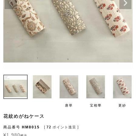
唐草
宝相華
更紗
花紋めがねケース
商品番号
HM8015
[
72
ポイント進呈 ]
¥
1,980
税込