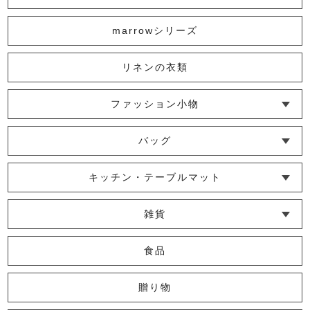
1,980円
(税込)
marrowシリーズ
リネンの衣類
花紋ティッシュケース
1,760円
(税込)
ファッション小物
└ ショール・ストール
└ マスク
└ 靴下・アームカバー
バッグ
└ ポシェット・ショルダーバッグ
└ トートバッグ
└ 巾着バッグ
あゆみ鹿ポーチ
キッチン・テーブルマット
2,420円
(税込)
└ 蚊帳のふきん
└ かっぽう着・エプロン
└ その他キッチン小物
└ コースター
└ ランチョンマット・プレースマット
└ テーブルランナー・テーブルセンター
雑貨
└ その他小物
└ タオル・ハンカチ
└ ポーチ
└ インテリア
食品
花紋ルーペ
贈り物
1,760円
(税込)