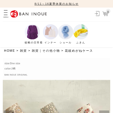
8/11～16夏季休業のお知らせ
0
MENU
蚊帳の日常着
インナー
ショール
ふきん
HOME
雑貨
雑貨｜その他小物
花紋めがねケース