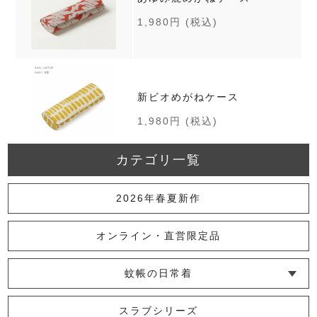
1,980円
(税込)
新ビオめがねケース
1,980円
(税込)
カテゴリ一覧
小紋ポーチ
2026年春夏新作
2,750円
(税込)
オンライン・直営限定品
蚊帳の日常着
森の鹿ルーペ
└ インナー
└ トップス
└ ワンピース
└ パンツ
└ スカート
└ 羽織りもの
└ キッズ・ベビー
スラブシリーズ