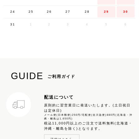
24
25
26
27
28
29
30
31
1
2
3
4
5
6
GUIDE
ご利用ガイド
配送について
原則的に翌営業日に発送いたします。(土日祝日
は定休日)
メール便(日本郵便)250円/宅配便(佐川急便)880円(北海道・沖
縄・離島は1,650円)
税込11,000円以上のご注文で送料無料(北海道・
沖縄・離島を除く)となります。