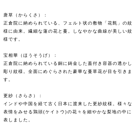
唐草（からくさ）：
正倉院に納められている、フェルト状の敷物「花氈」の紋
様に由来。繊細な蓮の花と蔓。しなやかな曲線が美しい紋
様です。
宝相華（ほうそうげ）：
正倉院に納められている銅に鋳金した蓋付き容器の透かし
彫り紋様。全面にめぐらされた豪華な蔓草花が目を引きま
す。
更紗（さらさ）：
インドや中国を経て古く日本に渡来した更紗紋様。様々な
表情をみせる鶏頭(ケイトウ)の花々を細やかな梨地の中に
表しました。