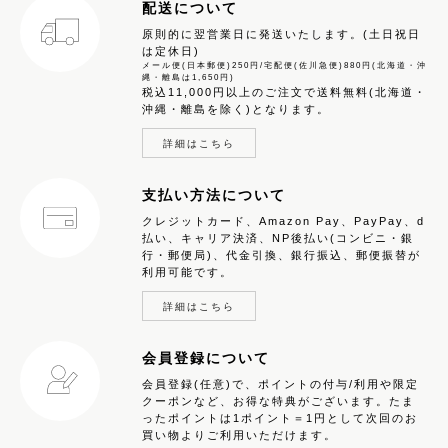
配送について
原則的に翌営業日に発送いたします。(土日祝日
は定休日)
メール便(日本郵便)250円/宅配便(佐川急便)880円(北海道・沖
縄・離島は1,650円)
税込11,000円以上のご注文で送料無料(北海道・
沖縄・離島を除く)となります。
詳細はこちら
支払い方法について
クレジットカード、Amazon Pay、PayPay、d
払い、キャリア決済、NP後払い(コンビニ・銀
行・郵便局)、代金引換、銀行振込、郵便振替が
利用可能です。
詳細はこちら
会員登録について
会員登録(任意)で、ポイントの付与/利用や限定
クーポンなど、お得な特典がございます。たま
ったポイントは1ポイント＝1円として次回のお
買い物よりご利用いただけます。