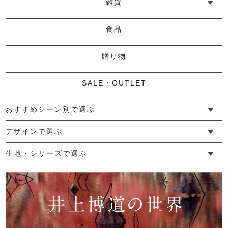
雑貨
2,420円
(税込)
└ その他小物
└ タオル・ハンカチ
└ ポーチ
└ インテリア
食品
かや裂き織ショルダーバッグ
贈り物
14,300円
(税込)
SALE・OUTLET
おすすめシーン別で選ぶ
小紋懐紙入れ
└ 新生活
└ 和装
└ 旅行
└ 快眠
└ お祝い
デザインで選ぶ
2,200円
(税込)
└ ゆったりデザイン
└ 小柄さんにおすすめデザイン
└ 袖付きデザイン
└ メンズ・ユニセックスデザイン
└ 暮らしの黒色特集
生地・シリーズで選ぶ
└ 手紬手織り麻
└ 先染め麻
└ からみ織
└ グレーズリネン
└ 綿麻帆布
└ リネンツイード
└ リネンハンプ
└ ざっくり麻
└ オーガニックの蚊帳
└ かやキノミシリーズ
└ ふちどりシリーズ
└ 花紋シリーズ
└ 小紋シリーズ
└ 華わびシリーズ
└ 波ステッチシリーズ
└ あゆみ鹿シリーズ
└ 森の鹿シリーズ
└ まほろばシリーズ
└ 刺し子渦シリーズ
└ 革の水玉シリーズ
└ 新ビオシリーズ