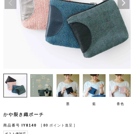
墨
藍
香色
かや裂き織ポーチ
商品番号
IY8140
[
80
ポイント進呈 ]
ポスト便対応