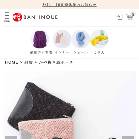
8/11～16夏季休業のお知らせ
0
MENU
蚊帳の日常着
インナー
ショール
ふきん
HOME
雑貨
かや裂き織ポーチ