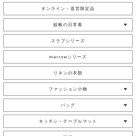
オンライン・直営限定品
小紋ギャザーポーチ
蚊帳の日常着
2,530円
(税込)
└ インナー
└ トップス
└ ワンピース
└ パンツ
└ スカート
└ 羽織りもの
└ キッズ・ベビー
スラブシリーズ
革の水玉ポーチ
marrowシリーズ
3,300円
(税込)
リネンの衣類
【 FIVE SENSES 703 】 紅型ミニ
ファッション小物
がま口
└ ショール・ストール
└ マスク
└ 靴下・アームカバー
バッグ
2,750円
(税込)
└ ポシェット・ショルダーバッグ
└ トートバッグ
└ 巾着バッグ
キッチン・テーブルマット
小紋丸巾着
└ 蚊帳のふきん
└ かっぽう着・エプロン
└ その他キッチン小物
└ コースター
└ ランチョンマット・プレースマット
└ テーブルランナー・テーブルセンター