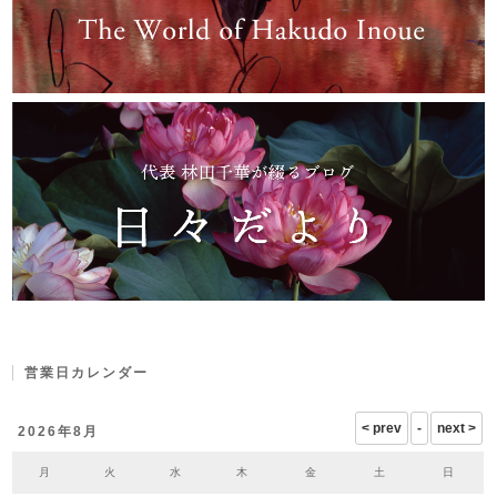
営業日カレンダー
2026年8月
月
火
水
木
金
土
日