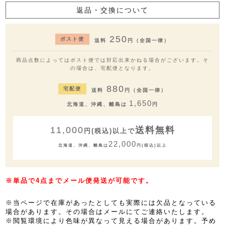
返品・交換について
250
ポスト便
送料
円（全国一律）
商品点数によってはポスト便では対応出来かねる場合がございます。そ
の場合は、宅配便となります。
880
宅配便
送料
円（全国一律）
1,650
北海道、沖縄、離島は
円
11,000
送料無料
円(税込)以上で
22,000
北海道、沖縄、離島は
円(税込)以上
※単品で4点までメール便発送が可能です。
※当ページで在庫があったとしても実際には欠品となっている
場合があります。その場合はメールにてご連絡いたします。
※閲覧環境により色味が異なって見える場合があります。予め