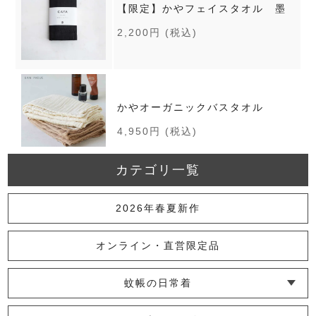
【限定】かやフェイスタオル 墨
2,200円
(税込)
かやオーガニックバスタオル
4,950円
(税込)
カテゴリ一覧
かやキノミバスタオル
2026年春夏新作
4,180円
(税込)
オンライン・直営限定品
蚊帳の日常着
かやフェイスタオル
└ インナー
└ トップス
└ ワンピース
└ パンツ
└ スカート
└ 羽織りもの
└ キッズ・ベビー