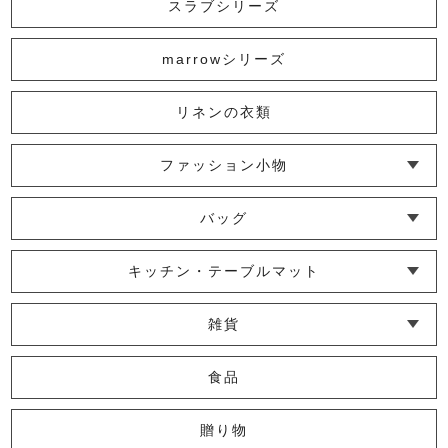
スラブシリーズ
2,200円
(税込)
marrowシリーズ
リネンの衣類
かやハーフケット
6,600円
(税込)
ファッション小物
└ ショール・ストール
└ マスク
└ 靴下・アームカバー
バッグ
└ ポシェット・ショルダーバッグ
└ トートバッグ
└ 巾着バッグ
かやピローケース
キッチン・テーブルマット
1,980円
(税込)
└ 蚊帳のふきん
└ かっぽう着・エプロン
└ その他キッチン小物
└ コースター
└ ランチョンマット・プレースマット
└ テーブルランナー・テーブルセンター
雑貨
└ その他小物
└ タオル・ハンカチ
└ ポーチ
└ インテリア
食品
リネンのボディタオル
贈り物
2,310円
(税込)