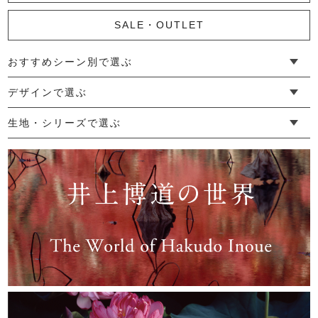
SALE・OUTLET
おすすめシーン別で選ぶ
かやキノミフェイスタオル
└ 新生活
└ 和装
└ 旅行
└ 快眠
└ お祝い
デザインで選ぶ
2,530円
(税込)
└ ゆったりデザイン
└ 小柄さんにおすすめデザイン
└ 袖付きデザイン
└ メンズ・ユニセックスデザイン
└ 暮らしの黒色特集
生地・シリーズで選ぶ
└ 手紬手織り麻
└ 先染め麻
└ からみ織
└ グレーズリネン
└ 綿麻帆布
└ リネンツイード
└ リネンハンプ
└ ざっくり麻
└ オーガニックの蚊帳
└ かやキノミシリーズ
└ ふちどりシリーズ
└ 花紋シリーズ
└ 小紋シリーズ
└ 華わびシリーズ
└ 波ステッチシリーズ
└ あゆみ鹿シリーズ
└ 森の鹿シリーズ
└ まほろばシリーズ
└ 刺し子渦シリーズ
└ 革の水玉シリーズ
└ 新ビオシリーズ
かやメンズカーディガン
19,800円
(税込)