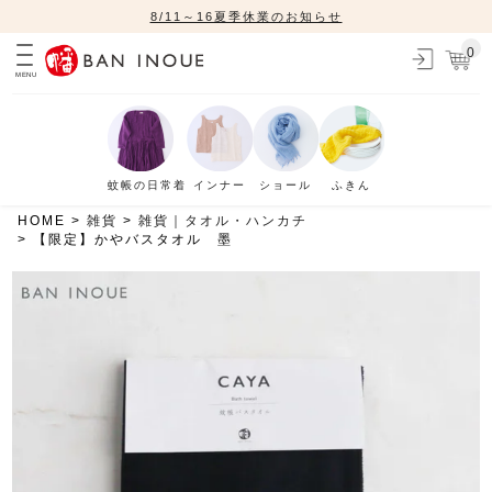
8/11～16夏季休業のお知らせ
0
MENU
蚊帳の日常着
インナー
ショール
ふきん
HOME
雑貨
雑貨｜タオル・ハンカチ
【限定】かやバスタオル 墨