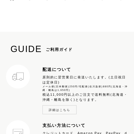
GUIDE
ご利用ガイド
配送について
原則的に翌営業日に発送いたします。(土日祝日
は定休日)
メール便(日本郵便)250円/宅配便(佐川急便)880円(北海道・沖
縄・離島は1,650円)
税込11,000円以上のご注文で送料無料(北海道・
沖縄・離島を除く)となります。
詳細はこちら
支払い方法について
クレジットカード、Amazon Pay、PayPay、d