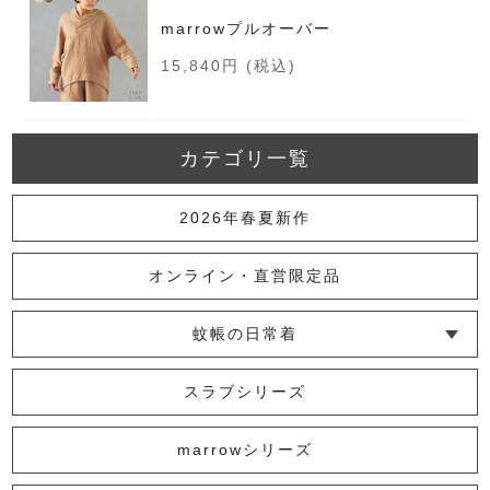
marrowプルオーバー
15,840円
(税込)
【 FIVE SENSES 703 】marrowハ
カテゴリ一覧
オリ
2026年春夏新作
41,800円
(税込)
オンライン・直営限定品
スラブボリューム袖トップス
蚊帳の日常着
14,300円
(税込)
└ インナー
└ トップス
└ ワンピース
└ パンツ
└ スカート
└ 羽織りもの
└ キッズ・ベビー
スラブシリーズ
【リニューアル】marrowガウン
marrowシリーズ
33,000円
(税込)