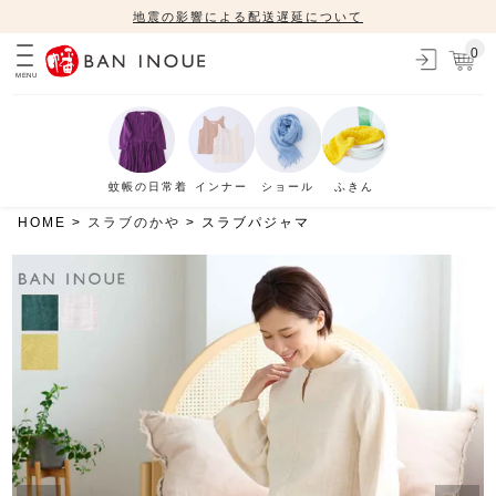
地震の影響による配送遅延について
0
MENU
蚊帳の日常着
インナー
ショール
ふきん
HOME
スラブのかや
スラブパジャマ