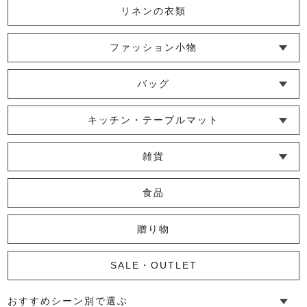
リネンの衣類
ファッション小物
スラブストレートパンツ（Ｌ）
└ ショール・ストール
└ マスク
└ 靴下・アームカバー
バッグ
11,000円
(税込)
└ ポシェット・ショルダーバッグ
└ トートバッグ
└ 巾着バッグ
キッチン・テーブルマット
└ 蚊帳のふきん
└ かっぽう着・エプロン
└ その他キッチン小物
└ コースター
└ ランチョンマット・プレースマット
└ テーブルランナー・テーブルセンター
スラブベーシックトップス（Ｌ）
雑貨
11,000円
(税込)
└ その他小物
└ タオル・ハンカチ
└ ポーチ
└ インテリア
食品
贈り物
marrowテーパードパンツ
24,200円
(税込)
SALE・OUTLET
おすすめシーン別で選ぶ