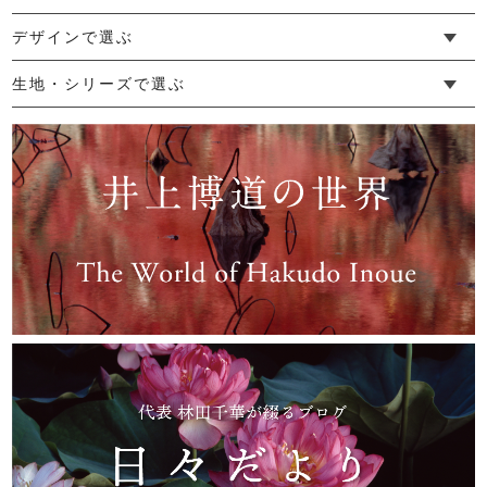
marrowショールカラージャケット
└ 新生活
└ 和装
└ 旅行
└ 快眠
└ お祝い
デザインで選ぶ
22,000円
(税込)
└ ゆったりデザイン
└ 小柄さんにおすすめデザイン
└ 袖付きデザイン
└ メンズ・ユニセックスデザイン
└ 暮らしの黒色特集
生地・シリーズで選ぶ
└ 手紬手織り麻
└ 先染め麻
└ からみ織
└ グレーズリネン
└ 綿麻帆布
└ リネンツイード
└ リネンハンプ
└ ざっくり麻
└ オーガニックの蚊帳
└ かやキノミシリーズ
└ ふちどりシリーズ
└ 花紋シリーズ
└ 小紋シリーズ
└ 華わびシリーズ
└ 波ステッチシリーズ
└ あゆみ鹿シリーズ
└ 森の鹿シリーズ
└ まほろばシリーズ
└ 刺し子渦シリーズ
└ 革の水玉シリーズ
└ 新ビオシリーズ