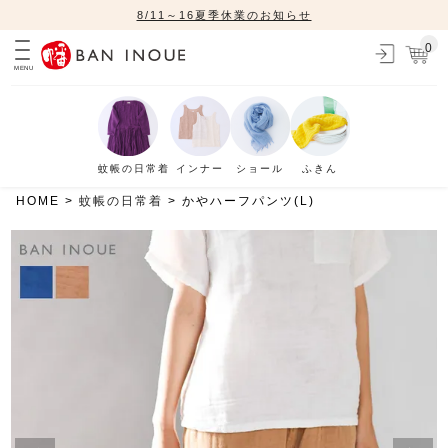
8/11～16夏季休業のお知らせ
0
MENU
蚊帳の日常着
インナー
ショール
ふきん
HOME
蚊帳の日常着
かやハーフパンツ(L)