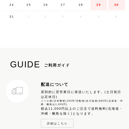
24
25
26
27
28
29
30
31
1
2
3
4
5
6
GUIDE
ご利用ガイド
配送について
原則的に翌営業日に発送いたします。(土日祝日
は定休日)
メール便(日本郵便)250円/宅配便(佐川急便)880円(北海道・沖
縄・離島は1,650円)
税込11,000円以上のご注文で送料無料(北海道・
沖縄・離島を除く)となります。
詳細はこちら