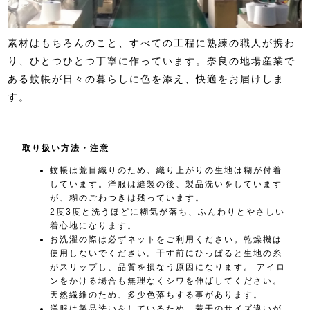
素材はもちろんのこと、すべての工程に熟練の職人が携わ
り、ひとつひとつ丁寧に作っています。奈良の地場産業で
ある蚊帳が日々の暮らしに色を添え、快適をお届けしま
す。
取り扱い方法・注意
蚊帳は荒目織りのため、織り上がりの生地は糊が付着
しています。洋服は縫製の後、製品洗いをしています
が、糊のごわつきは残っています。
2度3度と洗うほどに糊気が落ち、ふんわりとやさしい
着心地になります。
お洗濯の際は必ずネットをご利用ください。乾燥機は
使用しないでください。干す前にひっぱると生地の糸
がスリップし、品質を損なう原因になります。 アイロ
ンをかける場合も無理なくシワを伸ばしてください。
天然繊維のため、多少色落ちする事があります。
洋服は製品洗いをしているため、若干のサイズ違いが