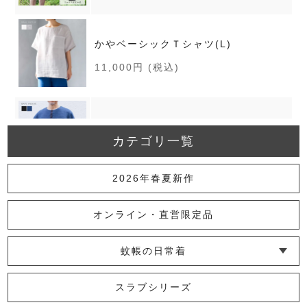
かやベーシックＴシャツ(L)
11,000円
(税込)
かやメンズヘンリーネックシャツ
カテゴリ一覧
13,200円
(税込)
2026年春夏新作
かや襟付きシャツ
オンライン・直営限定品
13,200円
(税込)
蚊帳の日常着
└ インナー
└ トップス
└ ワンピース
└ パンツ
└ スカート
└ 羽織りもの
└ キッズ・ベビー
【限定】かやインナーパンツ(ゆった
スラブシリーズ
り）