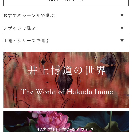
かやパンツ（L）
9,900円
(税込)
おすすめシーン別で選ぶ
└ 新生活
└ 和装
└ 旅行
└ 快眠
└ お祝い
デザインで選ぶ
└ ゆったりデザイン
└ 小柄さんにおすすめデザイン
└ 袖付きデザイン
└ メンズ・ユニセックスデザイン
└ 暮らしの黒色特集
生地・シリーズで選ぶ
└ 手紬手織り麻
└ 先染め麻
└ からみ織
└ グレーズリネン
└ 綿麻帆布
└ リネンツイード
└ リネンハンプ
└ ざっくり麻
└ オーガニックの蚊帳
└ かやキノミシリーズ
└ ふちどりシリーズ
└ 花紋シリーズ
└ 小紋シリーズ
└ 華わびシリーズ
└ 波ステッチシリーズ
└ あゆみ鹿シリーズ
└ 森の鹿シリーズ
└ まほろばシリーズ
└ 刺し子渦シリーズ
└ 革の水玉シリーズ
└ 新ビオシリーズ