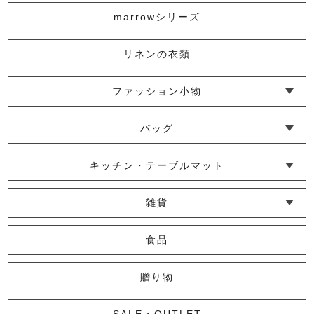
6,050円
(税込)
marrowシリーズ
リネンの衣類
かやパンツ（M）
9,900円
(税込)
ファッション小物
└ ショール・ストール
└ マスク
└ 靴下・アームカバー
バッグ
【限定】かやフェイスタオル 墨
└ ポシェット・ショルダーバッグ
└ トートバッグ
└ 巾着バッグ
キッチン・テーブルマット
2,200円
(税込)
└ 蚊帳のふきん
└ かっぽう着・エプロン
└ その他キッチン小物
└ コースター
└ ランチョンマット・プレースマット
└ テーブルランナー・テーブルセンター
雑貨
└ その他小物
└ タオル・ハンカチ
└ ポーチ
└ インテリア
かやベーシックＴシャツ(M)
食品
11,000円
(税込)
贈り物
SALE・OUTLET