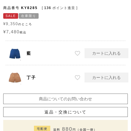
商品番号
KY8285
[
136
ポイント進呈 ]
SALE
在庫限り
¥
9,350
のところ
¥
7,480
税込
藍
カートに入れる
丁子
カートに入れる
商品についてのお問い合わせ
返品・交換について
880
宅配便
送料
円（全国一律）