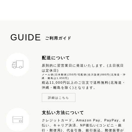
GUIDE
ご利用ガイド
配送について
原則的に翌営業日に発送いたします。(土日祝日
は定休日)
メール便(日本郵便)250円/宅配便(佐川急便)880円(北海道・沖
縄・離島は1,650円)
税込11,000円以上のご注文で送料無料(北海道・
沖縄・離島を除く)となります。
詳細はこちら
支払い方法について
クレジットカード、Amazon Pay、PayPay、d
払い、キャリア決済、NP後払い(コンビニ・銀
行・郵便局)、代金引換、銀行振込、郵便振替が