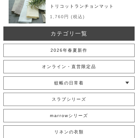
トリコットランチョンマット
1,760円
(税込)
カテゴリ一覧
marrowソックス
2026年春夏新作
2,750円
(税込)
オンライン・直営限定品
蚊帳の日常着
リネン浮織ラナー（小）
6,600円
(税込)
└ インナー
└ トップス
└ ワンピース
└ パンツ
└ スカート
└ 羽織りもの
└ キッズ・ベビー
スラブシリーズ
リネン浮織ラナー（大）
marrowシリーズ
13,200円
(税込)
リネンの衣類