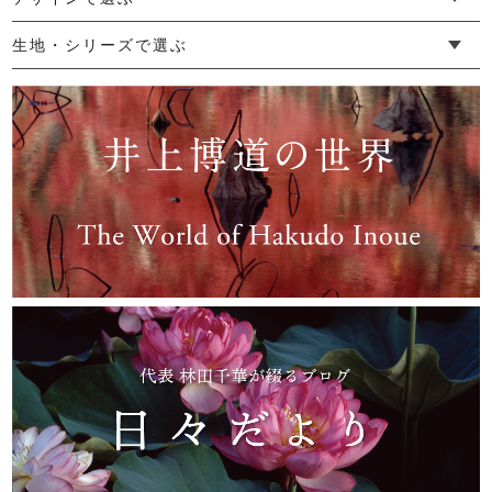
27,500円
(税込)
└ ゆったりデザイン
└ 小柄さんにおすすめデザイン
└ 袖付きデザイン
└ メンズ・ユニセックスデザイン
└ 暮らしの黒色特集
生地・シリーズで選ぶ
└ 手紬手織り麻
└ 先染め麻
└ からみ織
└ グレーズリネン
└ 綿麻帆布
└ リネンツイード
└ リネンハンプ
└ ざっくり麻
└ オーガニックの蚊帳
└ かやキノミシリーズ
└ ふちどりシリーズ
└ 花紋シリーズ
└ 小紋シリーズ
└ 華わびシリーズ
└ 波ステッチシリーズ
└ あゆみ鹿シリーズ
└ 森の鹿シリーズ
└ まほろばシリーズ
└ 刺し子渦シリーズ
└ 革の水玉シリーズ
└ 新ビオシリーズ