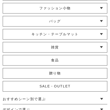
華わび裂ラナー
ファッション小物
6,600円
(税込)
└ ショール・ストール
└ マスク
└ 靴下・アームカバー
バッグ
└ ポシェット・ショルダーバッグ
└ トートバッグ
└ 巾着バッグ
キッチン・テーブルマット
marrowノースリーブワンピース
└ 蚊帳のふきん
└ かっぽう着・エプロン
└ その他キッチン小物
└ コースター
└ ランチョンマット・プレースマット
└ テーブルランナー・テーブルセンター
19,800円
(税込)
雑貨
└ その他小物
└ タオル・ハンカチ
└ ポーチ
└ インテリア
食品
華わび裂コースター
贈り物
770円
(税込)
SALE・OUTLET
おすすめシーン別で選ぶ
marrowノースリーブプルオーバー
└ 新生活
└ 和装
└ 旅行
└ 快眠
└ お祝い
デザインで選ぶ