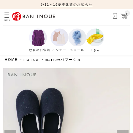
8/11～16夏季休業のお知らせ
0
MENU
蚊帳の日常着
インナー
ショール
ふきん
HOME
marrow
marrowバブーシュ