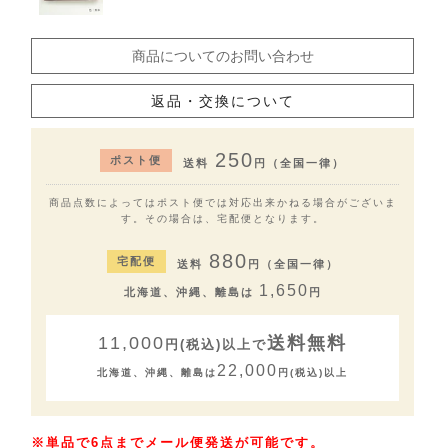
商品についてのお問い合わせ
返品・交換について
けし炭
焦茶
250
ポスト便
送料
円（全国一律）
商品点数によってはポスト便では対応出来かねる場合がございま
す。その場合は、宅配便となります。
880
宅配便
送料
円（全国一律）
1,650
北海道、沖縄、離島は
円
11,000
送料無料
円(税込)以上で
22,000
北海道、沖縄、離島は
円(税込)以上
※単品で6点までメール便発送が可能です。