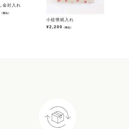
し金封入れ
0
（税込）
小紋懐紙入れ
縞タブレ
¥
2,200
¥
1,650
（税込）
（