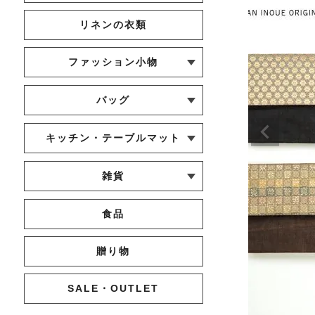
リネンの衣類
ファッション小物
└ ショール・ストール
└ マスク
└ 靴下・アームカバー
バッグ
└ ポシェット・ショルダーバッグ
└ トートバッグ
└ 巾着バッグ
キッチン・テーブルマット
└ 蚊帳のふきん
└ かっぽう着・エプロン
└ その他キッチン小物
└ コースター
└ ランチョンマット・プレースマ
└ テーブルランナー・テーブルセ
雑貨
ット
ンター
└ その他小物
└ タオル・ハンカチ
└ ポーチ
└ インテリア
食品
贈り物
SALE・OUTLET