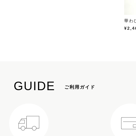
華わ
¥
2,4
GUIDE
ご利用ガイド