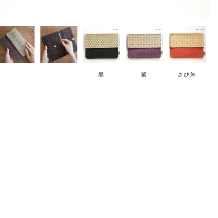
黒
紫
さび朱