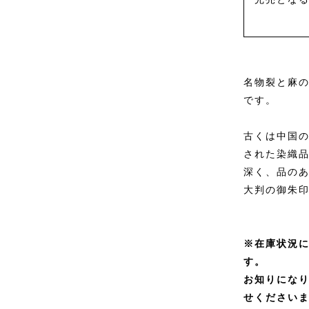
名物裂と麻
です。
古くは中国
された染織
深く、品の
大判の御朱
※在庫状況
す。
お知りにな
せください