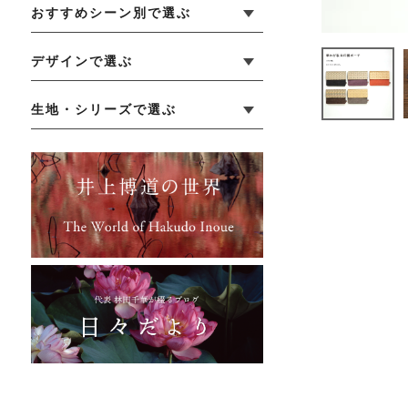
おすすめシーン別で選ぶ
└ 新生活
└ 和装
└ 旅行
└ 快眠
└ お祝い
デザインで選ぶ
└ ゆったりデザイン
└ 小柄さんにおすすめデザイン
└ 袖付きデザイン
└ メンズ・ユニセックスデザイン
└ 暮らしの黒色特集
生地・シリーズで選ぶ
└ 手紬手織り麻
└ 先染め麻
└ からみ織
└ グレーズリネン
└ 綿麻帆布
└ リネンツイード
└ リネンハンプ
└ ざっくり麻
└ オーガニックの蚊帳
└ かやキノミシリーズ
└ ふちどりシリーズ
└ 花紋シリーズ
└ 小紋シリーズ
└ 華わびシリーズ
└ 波ステッチシリーズ
└ あゆみ鹿シリーズ
└ 森の鹿シリーズ
└ まほろばシリーズ
└ 刺し子渦シリーズ
└ 革の水玉シリーズ
└ 新ビオシリーズ