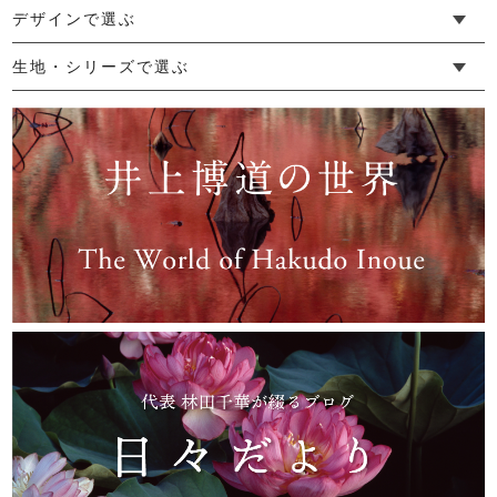
└ 新生活
└ 和装
└ 旅行
└ 快眠
└ お祝い
デザインで選ぶ
8,250円
(税込)
└ ゆったりデザイン
└ 小柄さんにおすすめデザイン
└ 袖付きデザイン
└ メンズ・ユニセックスデザイン
└ 暮らしの黒色特集
生地・シリーズで選ぶ
└ 手紬手織り麻
└ 先染め麻
└ からみ織
└ グレーズリネン
└ 綿麻帆布
└ リネンツイード
└ リネンハンプ
└ ざっくり麻
└ オーガニックの蚊帳
└ かやキノミシリーズ
└ ふちどりシリーズ
└ 花紋シリーズ
└ 小紋シリーズ
└ 華わびシリーズ
└ 波ステッチシリーズ
└ あゆみ鹿シリーズ
└ 森の鹿シリーズ
└ まほろばシリーズ
└ 刺し子渦シリーズ
└ 革の水玉シリーズ
└ 新ビオシリーズ
櫛柄ポシェット
11,000円
(税込)