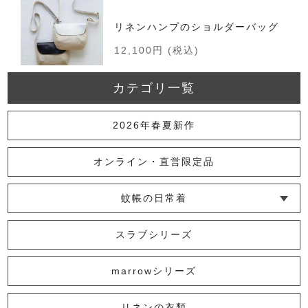
リネンハンプのショルダーバッグ
12,100円
(税込)
カテゴリ一覧
まほろばポシェット
2026年春夏新作
7,700円
(税込)
オンライン・直営限定品
蚊帳の日常着
革の水玉ポシェット
└ インナー
└ トップス
└ ワンピース
└ パンツ
└ スカート
└ 羽織りもの
└ キッズ・ベビー
スラブシリーズ
8,800円
(税込)
marrowシリーズ
リネンの衣類