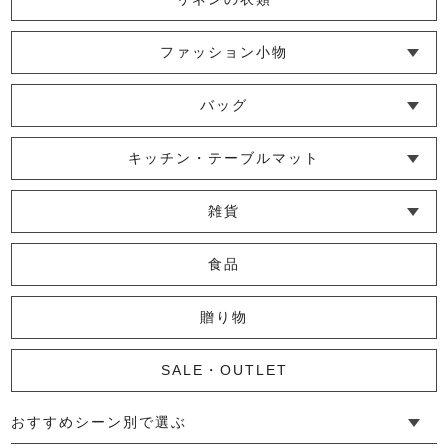
リネンハンプ２ｗａｙバッグ
18,700円
(税込)
ファッション小物
└ ショール・ストール
└ マスク
└ 靴下・アームカバー
バッグ
└ ポシェット・ショルダーバッグ
└ トートバッグ
└ 巾着バッグ
花紋ショルダーバッグ
キッチン・テーブルマット
8,250円
(税込)
└ 蚊帳のふきん
└ かっぽう着・エプロン
└ その他キッチン小物
└ コースター
└ ランチョンマット・プレースマット
└ テーブルランナー・テーブルセンター
雑貨
└ その他小物
└ タオル・ハンカチ
└ ポーチ
└ インテリア
食品
リネン帆布２ｗａｙバッグ
贈り物
24,200円
(税込)
SALE・OUTLET
おすすめシーン別で選ぶ
ゼブラストライプポシェット