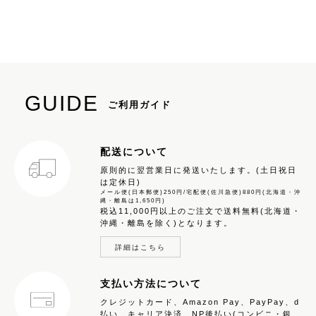
GUIDE
ご利用ガイド
配送について
原則的に翌営業日に発送いたします。(土日祝日
は定休日)
メール便(日本郵便)250円/宅配便(佐川急便)880円(北海道・沖
縄・離島は1,650円)
税込11,000円以上のご注文で送料無料(北海道・
沖縄・離島を除く)となります。
詳細はこちら
支払い方法について
クレジットカード、Amazon Pay、PayPay、d
払い、キャリア決済、NP後払い(コンビニ・銀