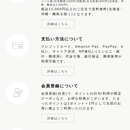
メール便(日本郵便)250円/宅配便(佐川急便)880円(北海道・沖
縄・離島は1,650円)
税込11,000円以上のご注文で送料無料(北海道・
沖縄・離島を除く)となります。
詳細はこちら
支払い方法について
クレジットカード、Amazon Pay、PayPay、d
払い、キャリア決済、NP後払い(コンビニ・銀
行・郵便局)、代金引換、銀行振込、郵便振替が
利用可能です。
詳細はこちら
会員登録について
会員登録(任意)で、ポイントの付与/利用や限定
クーポンなど、お得な特典がございます。たま
ったポイントは1ポイント＝1円として次回のお
買い物よりご利用いただけます。
詳細はこちら