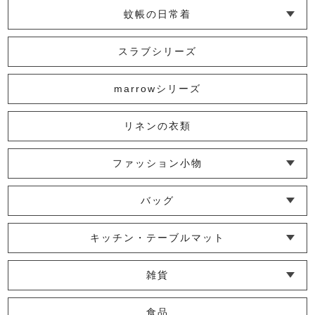
からみ織ウエストタックワンピース
蚊帳の日常着
22,000円
(税込)
└ インナー
└ トップス
└ ワンピース
└ パンツ
└ スカート
└ 羽織りもの
└ キッズ・ベビー
スラブシリーズ
marrowシリーズ
スラブボリューム袖トップス
14,300円
(税込)
リネンの衣類
【リニューアル】かやフレンチギャザー
ファッション小物
ドレス
└ ショール・ストール
└ マスク
└ 靴下・アームカバー
16,500円
バッグ
(税込)
└ ポシェット・ショルダーバッグ
└ トートバッグ
└ 巾着バッグ
キッチン・テーブルマット
【旧仕様】かやギャザードレス
└ 蚊帳のふきん
└ かっぽう着・エプロン
└ その他キッチン小物
└ コースター
└ ランチョンマット・プレースマット
└ テーブルランナー・テーブルセンター
19,360円
(税込)
雑貨
└ その他小物
└ タオル・ハンカチ
└ ポーチ
└ インテリア
食品