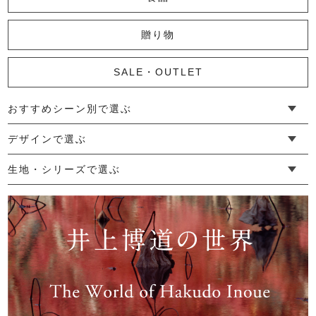
【リニューアル】marrowガウン
33,000円
(税込)
贈り物
SALE・OUTLET
おすすめシーン別で選ぶ
└ 新生活
└ 和装
└ 旅行
└ 快眠
└ お祝い
デザインで選ぶ
└ ゆったりデザイン
└ 小柄さんにおすすめデザイン
└ 袖付きデザイン
└ メンズ・ユニセックスデザイン
└ 暮らしの黒色特集
生地・シリーズで選ぶ
└ 手紬手織り麻
└ 先染め麻
└ からみ織
└ グレーズリネン
└ 綿麻帆布
└ リネンツイード
└ リネンハンプ
└ ざっくり麻
└ オーガニックの蚊帳
└ かやキノミシリーズ
└ ふちどりシリーズ
└ 花紋シリーズ
└ 小紋シリーズ
└ 華わびシリーズ
└ 波ステッチシリーズ
└ あゆみ鹿シリーズ
└ 森の鹿シリーズ
└ まほろばシリーズ
└ 刺し子渦シリーズ
└ 革の水玉シリーズ
└ 新ビオシリーズ