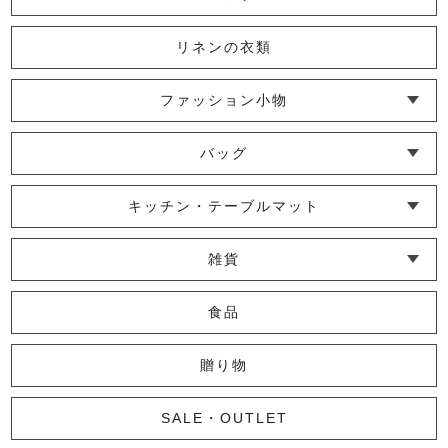
リネンの衣類
ファッション小物
└ ショール・ストール
└ マスク
└ 靴下・アームカバー
バッグ
└ ポシェット・ショルダーバッグ
└ トートバッグ
└ 巾着バッグ
キッチン・テーブルマット
└ 蚊帳のふきん
└ かっぽう着・エプロン
└ その他キッチン小物
└ コースター
└ ランチョンマット・プレースマット
└ テーブルランナー・テーブルセンター
雑貨
└ その他小物
└ タオル・ハンカチ
└ ポーチ
└ インテリア
食品
贈り物
SALE・OUTLET