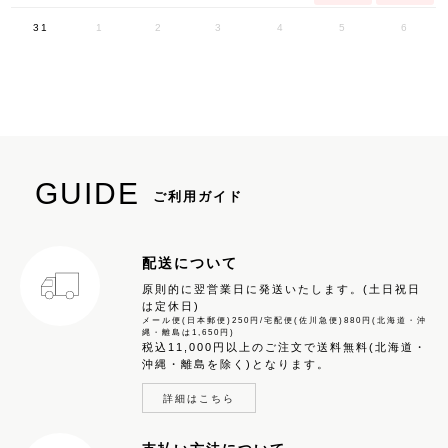
31
1
2
3
4
5
6
GUIDE
ご利用ガイド
配送について
原則的に翌営業日に発送いたします。(土日祝日
は定休日)
メール便(日本郵便)250円/宅配便(佐川急便)880円(北海道・沖
縄・離島は1,650円)
税込11,000円以上のご注文で送料無料(北海道・
沖縄・離島を除く)となります。
詳細はこちら