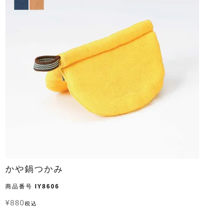
かや鍋つかみ
商品番号
IY8606
¥
880
税込