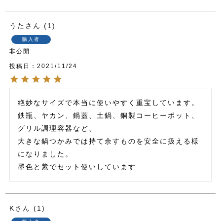
うた
1
購入者
非公開
投稿日
2021/11/24
絶妙なサイズで本当に使いやすく重宝しています。

鉄瓶、ヤカン、鍋蓋、土鍋、銅製コーヒーポット、
グリル調理容器など、

大きな鍋つかみでは持て余すものを安全に扱える様
になりました。

墨色と紫でセット使いしています
K
1