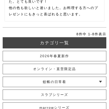
た。とても良いです！

他の色も欲しいと迷いました。お料理する方へのプ
レゼントにもきっと喜ばれると思います。
8
件中
1
-
8
件表示
カテゴリ一覧
2026年春夏新作
オンライン・直営限定品
蚊帳の日常着
└ インナー
└ トップス
└ ワンピース
└ パンツ
└ スカート
└ 羽織りもの
└ キッズ・ベビー
スラブシリーズ
marrowシリーズ