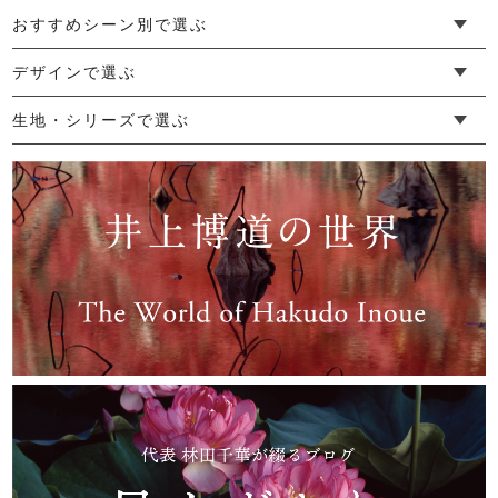
おすすめシーン別で選ぶ
└ 新生活
└ 和装
└ 旅行
└ 快眠
└ お祝い
デザインで選ぶ
└ ゆったりデザイン
└ 小柄さんにおすすめデザイン
└ 袖付きデザイン
└ メンズ・ユニセックスデザイン
└ 暮らしの黒色特集
生地・シリーズで選ぶ
└ 手紬手織り麻
└ 先染め麻
└ からみ織
└ グレーズリネン
└ 綿麻帆布
└ リネンツイード
└ リネンハンプ
└ ざっくり麻
└ オーガニックの蚊帳
└ かやキノミシリーズ
└ ふちどりシリーズ
└ 花紋シリーズ
└ 小紋シリーズ
└ 華わびシリーズ
└ 波ステッチシリーズ
└ あゆみ鹿シリーズ
└ 森の鹿シリーズ
└ まほろばシリーズ
└ 刺し子渦シリーズ
└ 革の水玉シリーズ
└ 新ビオシリーズ