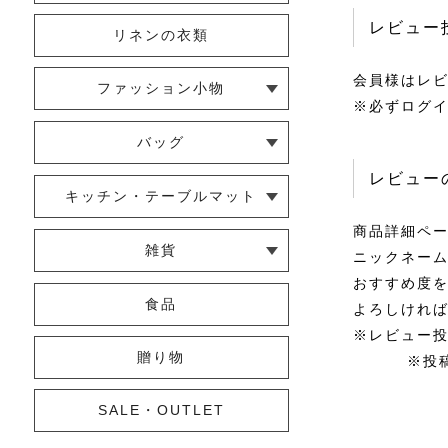
レビュー
リネンの衣類
会員様はレビ
ファッション小物
※必ずログ
└ ショール・ストール
└ マスク
└ 靴下・アームカバー
バッグ
レビュー
└ ポシェット・ショルダーバッグ
└ トートバッグ
└ 巾着バッグ
キッチン・テーブルマット
商品詳細ペ
└ 蚊帳のふきん
└ かっぽう着・エプロン
└ その他キッチン小物
└ コースター
└ ランチョンマット・プレースマ
└ テーブルランナー・テーブルセ
雑貨
ニックネー
ット
ンター
おすすめ度を
└ その他小物
└ タオル・ハンカチ
└ ポーチ
└ インテリア
食品
よろしけれ
※レビュー投
贈り物
※投稿から
SALE・OUTLET