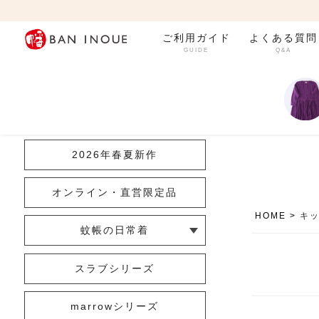
ご利用ガイド
よくある質問
GUIDE
Q&A
カテゴリ一覧
2026年春夏新作
オンライン・直営限定品
HOME
キ
蚊帳の日常着
└ インナー
└ トップス
└ ワンピース
└ パンツ
└ スカート
└ 羽織りもの
└ キッズ・ベビー
スラブシリーズ
marrowシリーズ