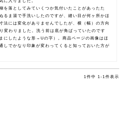
気に入りました。

糊を落としてみていくつか気付いたことがあったた
ぬるま湯で手洗いしたのですが、縫い目が何ヶ所かほ
寸法には変化がありませんでしたが、横（幅）の方向
なり変わりました。洗う前は底が角ばっていたのです
まにしたような形→Uの字）。商品ページの画像はほ
通しでかなり印象が変わってくると知っておいた方が
1
件中
1
-
1
件表示