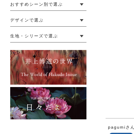
おすすめシーン別で選ぶ
└ 新生活
└ 和装
└ 旅行
└ 快眠
└ お祝い
デザインで選ぶ
└ ゆったりデザイン
└ 小柄さんにおすすめデザイン
└ 袖付きデザイン
└ メンズ・ユニセックスデザイン
└ 暮らしの黒色特集
生地・シリーズで選ぶ
└ 手紬手織り麻
└ 先染め麻
└ からみ織
└ グレーズリネン
└ 綿麻帆布
└ リネンツイード
└ リネンハンプ
└ ざっくり麻
└ オーガニックの蚊帳
└ かやキノミシリーズ
└ ふちどりシリーズ
└ 花紋シリーズ
└ 小紋シリーズ
└ 華わびシリーズ
└ 波ステッチシリーズ
└ あゆみ鹿シリーズ
└ 森の鹿シリーズ
└ まほろばシリーズ
└ 刺し子渦シリーズ
└ 革の水玉シリーズ
└ 新ビオシリーズ
pagumi