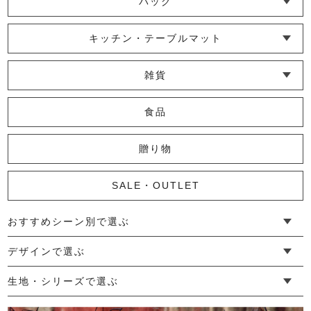
バッグ
└ ポシェット・ショルダーバッグ
└ トートバッグ
└ 巾着バッグ
キッチン・テーブルマット
└ 蚊帳のふきん
└ かっぽう着・エプロン
└ その他キッチン小物
└ コースター
└ ランチョンマット・プレースマット
└ テーブルランナー・テーブルセンター
雑貨
└ その他小物
└ タオル・ハンカチ
└ ポーチ
└ インテリア
食品
贈り物
SALE・OUTLET
おすすめシーン別で選ぶ
└ 新生活
└ 和装
└ 旅行
└ 快眠
└ お祝い
デザインで選ぶ
└ ゆったりデザイン
└ 小柄さんにおすすめデザイン
└ 袖付きデザイン
└ メンズ・ユニセックスデザイン
└ 暮らしの黒色特集
生地・シリーズで選ぶ
└ 手紬手織り麻
└ 先染め麻
└ からみ織
└ グレーズリネン
└ 綿麻帆布
└ リネンツイード
└ リネンハンプ
└ ざっくり麻
└ オーガニックの蚊帳
└ かやキノミシリーズ
└ ふちどりシリーズ
└ 花紋シリーズ
└ 小紋シリーズ
└ 華わびシリーズ
└ 波ステッチシリーズ
└ あゆみ鹿シリーズ
└ 森の鹿シリーズ
└ まほろばシリーズ
└ 刺し子渦シリーズ
└ 革の水玉シリーズ
└ 新ビオシリーズ