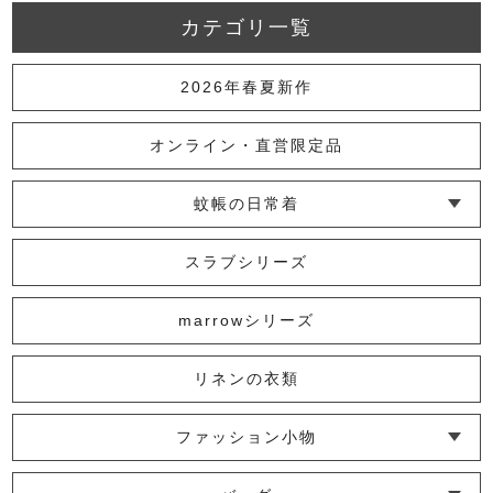
カテゴリ一覧
2026年春夏新作
オンライン・直営限定品
蚊帳の日常着
└ インナー
└ トップス
└ ワンピース
└ パンツ
└ スカート
└ 羽織りもの
└ キッズ・ベビー
スラブシリーズ
marrowシリーズ
リネンの衣類
ファッション小物
└ ショール・ストール
└ マスク
└ 靴下・アームカバー