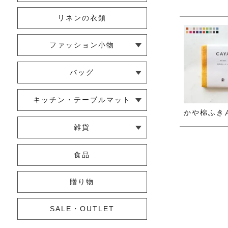
リネンの衣類
ファッション小物
└ ショール・ストール
└ マスク
└ 靴下・アームカバー
バッグ
└ ポシェット・ショルダーバッグ
└ トートバッグ
└ 巾着バッグ
キッチン・テーブルマット
かや棉ふき
└ 蚊帳のふきん
└ かっぽう着・エプロン
└ その他キッチン小物
└ コースター
└ ランチョンマット・プレースマ
└ テーブルランナー・テーブルセ
雑貨
ット
ンター
└ その他小物
└ タオル・ハンカチ
└ ポーチ
└ インテリア
食品
贈り物
SALE・OUTLET