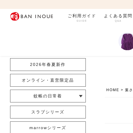
ご利用ガイド
よくある質問
GUIDE
Q&A
カテゴリ一覧
2026年春夏新作
オンライン・直営限定品
HOME
葉
蚊帳の日常着
└ インナー
└ トップス
└ ワンピース
└ パンツ
└ スカート
└ 羽織りもの
└ キッズ・ベビー
スラブシリーズ
marrowシリーズ