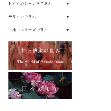
おすすめシーン別で選ぶ
└ 新生活
└ 和装
└ 旅行
└ 快眠
└ お祝い
デザインで選ぶ
└ ゆったりデザイン
└ 小柄さんにおすすめデザイン
└ 袖付きデザイン
└ メンズ・ユニセックスデザイン
└ 暮らしの黒色特集
生地・シリーズで選ぶ
└ 手紬手織り麻
└ 先染め麻
└ からみ織
└ グレーズリネン
└ 綿麻帆布
└ リネンツイード
└ リネンハンプ
└ ざっくり麻
└ オーガニックの蚊帳
└ かやキノミシリーズ
└ ふちどりシリーズ
└ 花紋シリーズ
└ 小紋シリーズ
└ 華わびシリーズ
└ 波ステッチシリーズ
└ あゆみ鹿シリーズ
└ 森の鹿シリーズ
└ まほろばシリーズ
└ 刺し子渦シリーズ
└ 革の水玉シリーズ
└ 新ビオシリーズ