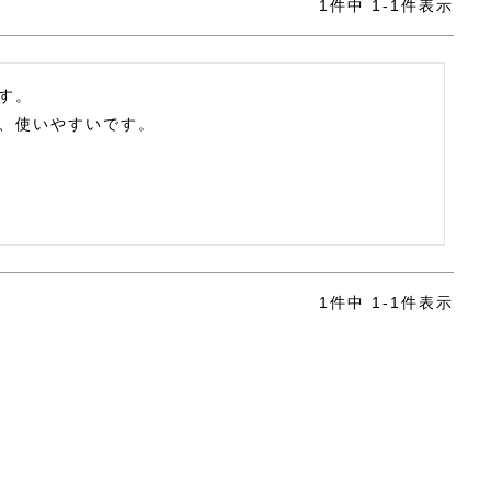
1
件中
1
-
1
件表示
す。

、使いやすいです。
1
件中
1
-
1
件表示