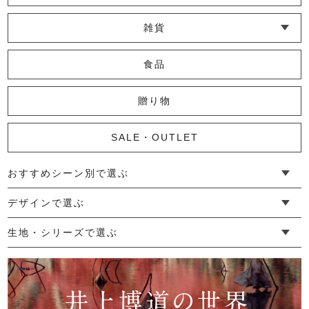
└ 蚊帳のふきん
└ かっぽう着・エプロン
└ その他キッチン小物
└ コースター
└ ランチョンマット・プレースマット
└ テーブルランナー・テーブルセンター
雑貨
└ その他小物
└ タオル・ハンカチ
└ ポーチ
└ インテリア
食品
贈り物
SALE・OUTLET
おすすめシーン別で選ぶ
└ 新生活
└ 和装
└ 旅行
└ 快眠
└ お祝い
デザインで選ぶ
└ ゆったりデザイン
└ 小柄さんにおすすめデザイン
└ 袖付きデザイン
└ メンズ・ユニセックスデザイン
└ 暮らしの黒色特集
生地・シリーズで選ぶ
└ 手紬手織り麻
└ 先染め麻
└ からみ織
└ グレーズリネン
└ 綿麻帆布
└ リネンツイード
└ リネンハンプ
└ ざっくり麻
└ オーガニックの蚊帳
└ かやキノミシリーズ
└ ふちどりシリーズ
└ 花紋シリーズ
└ 小紋シリーズ
└ 華わびシリーズ
└ 波ステッチシリーズ
└ あゆみ鹿シリーズ
└ 森の鹿シリーズ
└ まほろばシリーズ
└ 刺し子渦シリーズ
└ 革の水玉シリーズ
└ 新ビオシリーズ