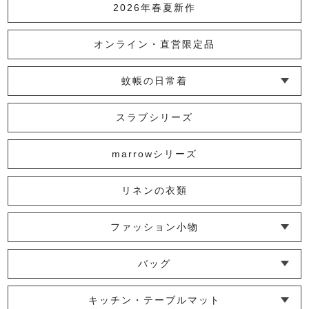
2026年春夏新作
オンライン・直営限定品
蚊帳の日常着
└ インナー
└ トップス
└ ワンピース
└ パンツ
└ スカート
└ 羽織りもの
└ キッズ・ベビー
スラブシリーズ
marrowシリーズ
リネンの衣類
ファッション小物
└ ショール・ストール
└ マスク
└ 靴下・アームカバー
バッグ
└ ポシェット・ショルダーバッグ
└ トートバッグ
└ 巾着バッグ
キッチン・テーブルマット