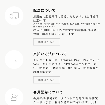
配送について
原則的に翌営業日に発送いたします。(土日祝日
は定休日)
メール便(日本郵便)250円/宅配便(佐川急便)880円(北海道・沖
縄・離島は1,650円)
税込11,000円以上のご注文で送料無料(北海道・
沖縄・離島を除く)となります。
詳細はこちら
支払い方法について
クレジットカード、Amazon Pay、PayPay、d
払い、キャリア決済、NP後払い(コンビニ・銀
行・郵便局)、代金引換、銀行振込、郵便振替が
利用可能です。
詳細はこちら
会員登録について
会員登録(任意)で、ポイントの付与/利用や限定
クーポンなど、お得な特典がございます。たま