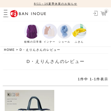
8/11～16夏季休業のお知らせ
0
MENU
蚊帳の日常着
インナー
ショール
ふきん
HOME
D・えりんさんのレビュー
D・えりんさんのレビュー
1
件中
1
-
1
件表示