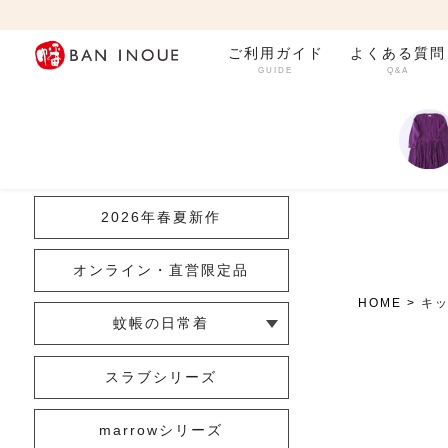
ご利用ガイド
よくある質問
GUIDE
Q&A
カテゴリ一覧
2026年春夏新作
オンライン・直営限定品
HOME
キ
蚊帳の日常着
└ インナー
└ トップス
└ ワンピース
└ パンツ
└ スカート
└ 羽織りもの
└ キッズ・ベビー
スラブシリーズ
marrowシリーズ