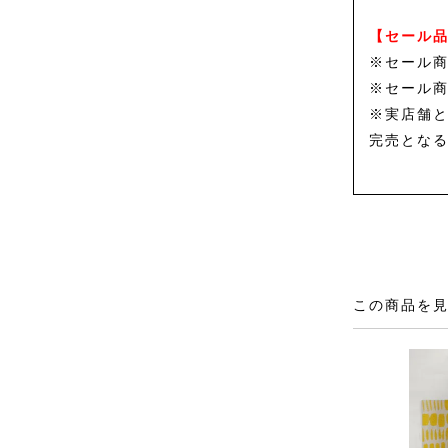
【セール
※セール
※セール
※実店舗
完売とな
この商品を