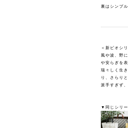
裏はシンプ
＜新ビオシ
風や波、野
や安らぎを
瑞々しく生
り、さらり
派手すぎず
▼同じシリ