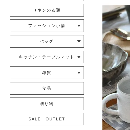
リネンの衣類
ファッション小物
└ ショール・ストール
└ マスク
└ 靴下・アームカバー
バッグ
└ ポシェット・ショルダーバッグ
└ トートバッグ
└ 巾着バッグ
キッチン・テーブルマット
└ 蚊帳のふきん
└ かっぽう着・エプロン
└ その他キッチン小物
└ コースター
└ ランチョンマット・プレースマ
└ テーブルランナー・テーブルセ
雑貨
ット
ンター
└ その他小物
└ タオル・ハンカチ
└ ポーチ
└ インテリア
食品
贈り物
SALE・OUTLET