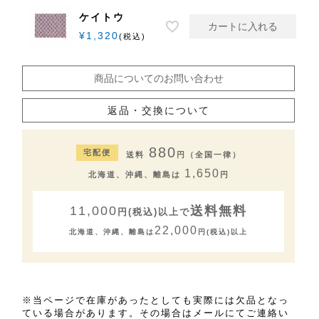
ケイトウ
カートに入れる
¥
1,320
税込
商品についてのお問い合わせ
返品・交換について
880
宅配便
送料
円（全国一律）
1,650
北海道、沖縄、離島は
円
11,000
送料無料
円(税込)以上で
22,000
北海道、沖縄、離島は
円(税込)以上
カク
ウズ
キノミ
※当ページで在庫があったとしても実際には欠品となっ
ている場合があります。その場合はメールにてご連絡い