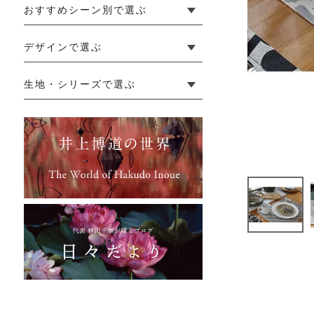
おすすめシーン別で選ぶ
└ 新生活
└ 和装
└ 旅行
└ 快眠
└ お祝い
デザインで選ぶ
└ ゆったりデザイン
└ 小柄さんにおすすめデザイン
└ 袖付きデザイン
└ メンズ・ユニセックスデザイン
└ 暮らしの黒色特集
生地・シリーズで選ぶ
└ 手紬手織り麻
└ 先染め麻
└ からみ織
└ グレーズリネン
└ 綿麻帆布
└ リネンツイード
└ リネンハンプ
└ ざっくり麻
└ オーガニックの蚊帳
└ かやキノミシリーズ
└ ふちどりシリーズ
└ 花紋シリーズ
└ 小紋シリーズ
└ 華わびシリーズ
└ 波ステッチシリーズ
└ あゆみ鹿シリーズ
└ 森の鹿シリーズ
└ まほろばシリーズ
└ 刺し子渦シリーズ
└ 革の水玉シリーズ
└ 新ビオシリーズ