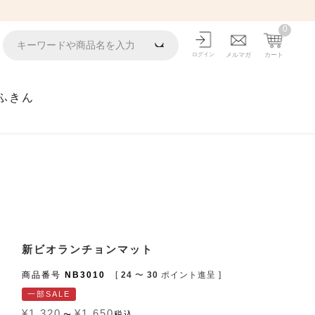
0
ログイン
メルマガ
カート
ふきん
新ビオランチョンマット
商品番号
NB3010
[
24
〜
30
ポイント進呈 ]
一部SALE
¥
1,320
¥
1,650
税込
〜