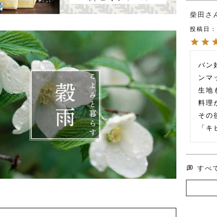
柴田
投稿日
バン
ンマ
生地
料理
その
「キ
すべ