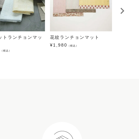
ットランチョンマッ
花紋ランチョンマット
江戸好み
¥
1,980
¥
704
（税込）
（税込
0
（税込）