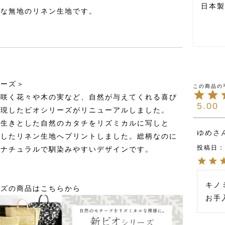
日本製
ルな無地のリネン生地です。
リーズ＞
に咲く花々や木の実など、自然が与えてくれる喜び
5.00
表現したビオシリーズがリニューアルしました。
き生きとした自然のカタチをリズミカルに写しと
ゆめ
としたリネン生地へプリントしました。総柄なのに
投稿日
、ナチュラルで馴染みやすいデザインです。
キノ
ーズの商品はこちらから
お手