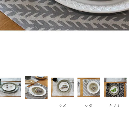
ウズ
シダ
キノミ