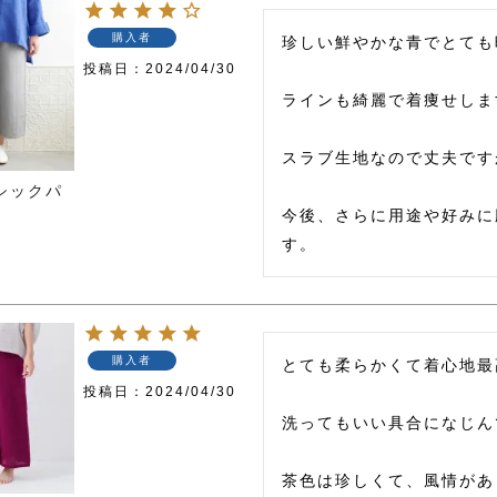
購入者
珍しい鮮やかな青でとても
投稿日
2024/04/30
ラインも綺麗で着痩せしま
スラブ生地なので丈夫です
シックパ
今後、さらに用途や好みに
す。
購入者
とても柔らかくて着心地最
投稿日
2024/04/30
洗ってもいい具合になじん
茶色は珍しくて、風情があ