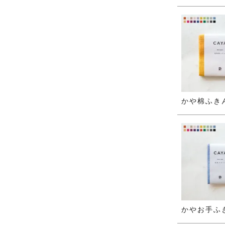
かや棉ふき
かやお手ふ