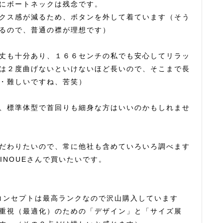
にボートネックは残念です。

クス感が減るため、ボタンを外して着ています（そう
るので、普通の襟が理想です）

丈も十分あり、１６６センチの私でも安心してリラッ
は２度曲げないといけないほど長いので、そこまで長
・難しいですね、苦笑）

、標準体型で首回りも細身な方はいいのかもしれませ
だわりたいので、常に他社も含めていろいろ調べます
INOUEさんで買いたいです。

地とコンセプトは最高ランクなので沢山購入しています
重視（最適化）のための「デザイン」と「サイズ展