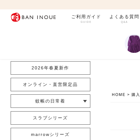
ご利用ガイド
よくある質問
GUIDE
Q&A
カテゴリ一覧
2026年春夏新作
オンライン・直営限定品
HOME
購
蚊帳の日常着
└ インナー
└ トップス
└ ワンピース
└ パンツ
└ スカート
└ 羽織りもの
└ キッズ・ベビー
スラブシリーズ
marrowシリーズ