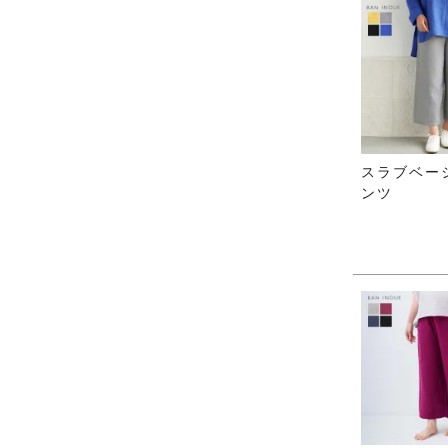
スラブベー
ンツ