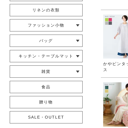
リネンの衣類
ファッション小物
└ ショール・ストール
└ マスク
└ 靴下・アームカバー
バッグ
└ ポシェット・ショルダーバッグ
└ トートバッグ
└ 巾着バッグ
キッチン・テーブルマット
かやピンタ
└ 蚊帳のふきん
└ かっぽう着・エプロン
└ その他キッチン小物
└ コースター
└ ランチョンマット・プレースマ
└ テーブルランナー・テーブルセ
ス
雑貨
ット
ンター
└ その他小物
└ タオル・ハンカチ
└ ポーチ
└ インテリア
食品
贈り物
SALE・OUTLET