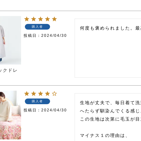
購入者
何度も褒められました。最
投稿日
2024/04/30
ックドレ
購入者
生地が丈夫で、毎日着て洗
投稿日
2024/04/30
へたらず馴染んでくる感じ。
この生地は次第に毛玉が目
マイナス１の理由は、
