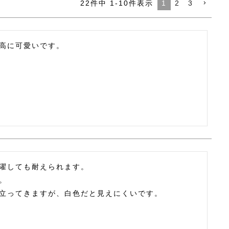
1
2
3
22
件中
1
-
10
件表示
高に可愛いです。
濯しても耐えられます。



立ってきますが、白色だと見えにくいです。
