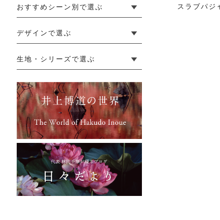
スラブパジ
おすすめシーン別で選ぶ
└ 新生活
└ 和装
└ 旅行
└ 快眠
└ お祝い
デザインで選ぶ
└ ゆったりデザイン
└ 小柄さんにおすすめデザイン
└ 袖付きデザイン
└ メンズ・ユニセックスデザイン
└ 暮らしの黒色特集
生地・シリーズで選ぶ
└ 手紬手織り麻
└ 先染め麻
└ からみ織
└ グレーズリネン
└ 綿麻帆布
└ リネンツイード
└ リネンハンプ
└ ざっくり麻
└ オーガニックの蚊帳
└ かやキノミシリーズ
└ ふちどりシリーズ
└ 花紋シリーズ
└ 小紋シリーズ
└ 華わびシリーズ
└ 波ステッチシリーズ
└ あゆみ鹿シリーズ
└ 森の鹿シリーズ
└ まほろばシリーズ
└ 刺し子渦シリーズ
└ 革の水玉シリーズ
└ 新ビオシリーズ